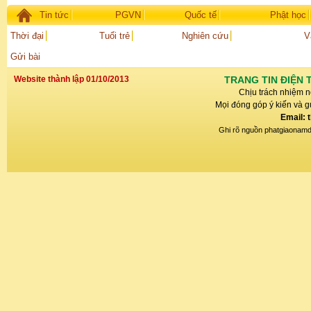
Tin tức
PGVN
Quốc tế
Phật học
Thời đại
Tuổi trẻ
Nghiên cứu
V
Gửi bài
Website thành lập 01/10/2013
TRANG TIN ĐIỆN 
Chịu trách nhiệm n
Mọi đóng góp ý kiến và gử
Email: 
Ghi rõ nguồn phatgiaonamdin