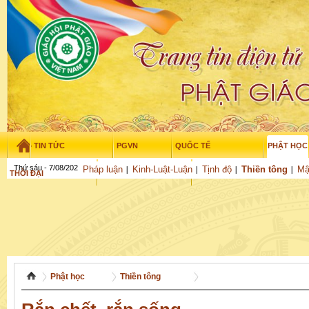
TIN TỨC
PGVN
QUỐC TẾ
PHẬT HỌC
Thứ sáu - 7/08/2026
–
17
:
47
:
11
Pháp luận
Kinh-Luật-Luận
Tịnh độ
Thiền tông
Mậ
THỜI ĐẠI
TUỔI TRẺ
NGHIÊN CỨU
THƯ VIỆN
GỬI BÀI
Phật học
Thiền tông