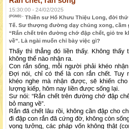
Rắn chết, rắn sống
15:30:00 - 24/02/2025
(PGNĐ) -
Thiền sư Hổ Khưu Thiệu Long, đời thứ
Tế. Sư thượng đường dạy chúng xong, cầm g
“Rắn chết trên đường chớ đập chết, giỏ tre
về”. Là ngài muốn chỉ bày việc gì?
Thấy thì thẳng đó liền thấy. Không thấy t
không thể nào nhận ra.
Con rắn sống, mỗi người phải khéo nhận 
Đợi nói, chỉ có thể là con rắn chết. Tuy 
khéo nghe mà nhận được, sẽ khiến cho 
lượng kiếp, hôm nay liền được sống lại.
Sư nói: “Rắn chết trên đường chớ đập chết
bỏ mang về”.
Rắn đã chết lâu rồi, không cần đập cho ch
đi đập con rắn đã cứng đờ, không còn sống
vọng tưởng, các pháp vốn không thật (co