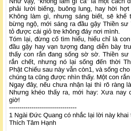
Như vậy, “không làm gì cả” là một cách
phải lười biếng, buông lung, hay hời hợt
Không làm gì, nhưng sáng biết, sẽ khế 
bừng ngộ, mới sáng ra đầu gậy Thiền sư T
tỏ được cái giỏ tre không đáy nơi mình.
Tóm lại, đừng cố tìm hiểu, hiểu chỉ là co
đầu gậy hay vạn tượng đang diễn bày tr
thấy con rắn đang sống sờ sờ. Thiền sư
rắn chết, nhưng nó lại sống đến thời 
Phật Chiếu sau này vẫn còn1, và sống cho 
chúng ta cũng được nhìn thấy. Một con rắn
Ngay đây, nếu chưa nhận lại thì rõ ràng l
Nhưng khéo thấy ra, mới hay: Xưa nay 
giờ!
---------------------------------
1 Ngài Đức Quang có nhắc lại lời này khai 
Thích Tâm Hạnh