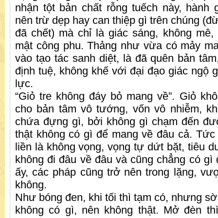
nhận tột bản chất rỗng tuếch này, hành
nên trừ dẹp hay can thiệp gì trên chúng (đ
đã chết) mà chỉ là giác sáng, không mê
mật công phu. Thảng như vừa có mảy may
vào tạo tác sanh diệt, là đã quên bản tâm
định tuệ, không khế với đại đạo giác ngộ gi
lực.
“Giỏ tre không đáy bỏ mang về”. Giỏ kh
cho bản tâm vô tướng, vốn vô nhiễm, kh
chứa đựng gì, bởi không gì chạm đến đ
thật không có gì để mang về đâu cả. Tức là
liền là không vọng, vọng tự dứt bặt, tiêu d
không đi đâu về đâu và cũng chẳng có gì đ
ấy, các pháp cũng trở nên trong lặng, vượ
không.
Như bóng đen, khi tối thì tạm có, nhưng sờ 
không có gì, nên không thật. Mở đèn th