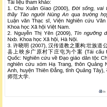
Tài liệu tham khảo:
1. Chu Xuân Giao (2000),
Đời sống, vai 
thầy Tào người Nùng An qua trường h
Luận văn Thạc sĩ, Viện Nghiên cứu Văn
Khoa học Xã hội Việt Nam.
2. Nguyễn Thị Yên (2009),
Tín ngưỡng d
Nxb. Khoa học Xã hội, Hà Nội.
3. 许晓明 (2007), 汉传道教之重构:壮族
县上映乡广原村下庄屯为个案 (Tái cấu trúc 
Quốc: Nghiên cứu về Đạo giáo dân tộc C
nghiên cứu xóm Hạ Trang, thôn Quảng 
Anh, huyện Thiên Đẳng, tỉnh Quảng 
师范大学.
In