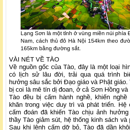
Lạng Sơn là một tỉnh ở vùng miền núi phía
Nam, cách thủ đô Hà Nội 154km theo đườ
165km bằng đường sắt.
VÀI NÉT VỀ TÀO
Về nguồn gốc của Tào, đây là một loại hì
có lịch sử lâu đời, trải qua quá trình b
hưởng sâu sắc bởi Đạo giáo và Phật giáo. 
bị coi là mê tín dị đoan, ở cả Sơn Hồng v
Tào đều bị cấm hành nghề, khiến nghề
khăn trong việc duy trì và phát triển. H
cấm đoán đã khiến Tào chịu ảnh hưởng
thầy Tào giảm sút, hệ thống kinh sách và p
Sau khi lệnh cấm dỡ bỏ, Tào đã dần khôi 