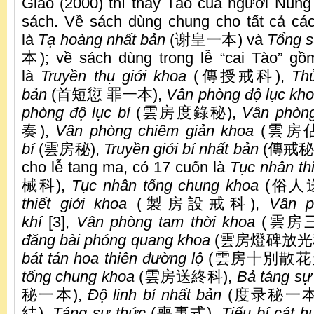
Giao (2000) thì thầy Tào của người Nùn
sách. Về sách dùng chung cho tất cả các
là
Tạ hoàng nhất bản
(谢皇一本) và
Tổng s
本); về sách dùng trong lễ “cai Tào” gồ
là
Truyền thụ giới khoa
(傳授戒科),
Th
bản
(首短愆 罪一本),
Vân phòng độ lục kh
phòng độ lục bí
(雲房度錄秘),
Vân phòng
奏),
Vân phòng chiêm giản khoa
(雲房佔
bí
(雲房秘),
Truyền giới bí nhất bản
(傳戒秘一本
cho lễ tang ma, có 17 cuốn là
Tục nhân thi
械科),
Tục nhân tống chung khoa
(俗人
thiết giới khoa
(製房設戒科),
Vân p
khí
[3],
Vân phòng tam thời khoa
(雲房
đăng bài phóng quang
khoa
(雲房燈碑放光
bát tán hoa thiên đường lộ
(雲房十別散花
tống chung khoa
(雲房送終科),
Bả táng sự
秘一本),
Độ linh bí nhất bản
(度录秘一本
結),
Táng sự thức
(喪事式),
Tiểu bí cát 