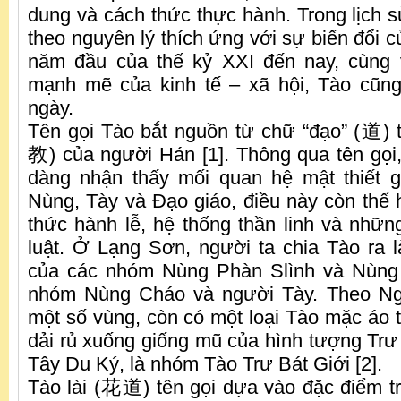
dung và cách thức thực hành. Trong lịch s
theo nguyên lý thích ứng với sự biến đổi 
năm đầu của thế kỷ XXI đến nay, cùng v
mạnh mẽ của kinh tế – xã hội, Tào cũn
ngày.
Tên gọi Tào bắt nguồn từ chữ “đạo” (道) 
教) của người Hán [1]. Thông qua tên gọi,
dàng nhận thấy mối quan hệ mật thiết 
Nùng, Tày và Đạo giáo, điều này còn thể 
thức hành lễ, hệ thống thần linh và nhữn
luật. Ở Lạng Sơn, người ta chia Tào ra 
của các nhóm Nùng Phàn Slình và Nùng 
nhóm Nùng Cháo và người Tày. Theo Ng
một số vùng, còn có một loại Tào mặc áo 
dải rủ xuống giống mũ của hình tượng Trư 
Tây Du Ký, là nhóm Tào Trư Bát Giới [2].
Tào lài (花道) tên gọi dựa vào đặc điểm t