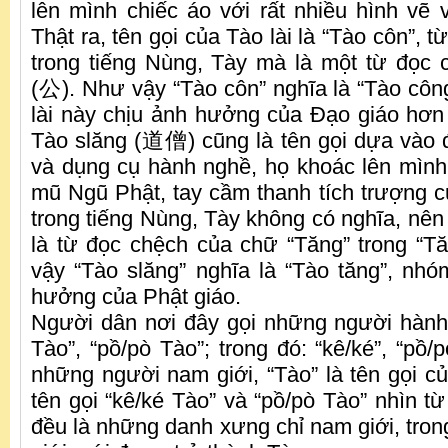
lên mình chiếc áo với rất nhiều hình vẽ
Thật ra, tên gọi của Tào lài là “Tào côn”, 
trong tiếng Nùng, Tày mà là một từ đọc 
(公). Như vậy “Tào côn” nghĩa là “Tào c
lài này chịu ảnh hưởng của Đạo giáo hơn
Tào slăng (道僧) cũng là tên gọi dựa vào 
và dụng cụ hành nghề, họ khoác lên mình 
mũ Ngũ Phật, tay cầm thanh tích trượng c
trong tiếng Nùng, Tày không có nghĩa, nên 
là từ đọc chệch của chữ “Tăng” trong “
vậy “Tào slăng” nghĩa là “Tào tăng”, nh
hưởng của Phật giáo.
Người dân nơi đây gọi những người hành
Tào”, “pồ/pò Tào”; trong đó: “kê/ké”, “pồ/
những người nam giới, “Tào” là tên gọi 
tên gọi “kê/ké Tào” và “pồ/pò Tào” nhìn từ
đều là những danh xưng chỉ nam giới, tron