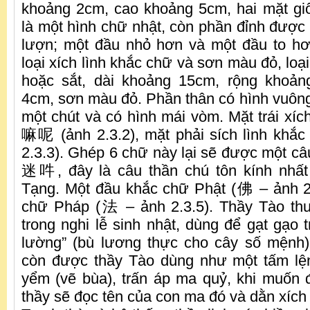
khoảng 2cm, cao khoảng 5cm, hai mặt gi
là một hình chữ nhật, còn phần đỉnh được 
lượn; một đầu nhỏ hơn và một đầu to hơ
loại xích lình khắc chữ và sơn màu đỏ, loạ
hoặc sắt, dài khoảng 15cm, rộng khoả
4cm, sơn màu đỏ. Phần thân có hình vuôn
một chút và có hình mái vòm. Mặt trái xíc
嘛呢 (ảnh 2.3.2), mặt phải sích lình k
2.3.3). Ghép 6 chữ này lại sẽ được một
迷吽, đây là câu thần chú tôn kính nhất
Tạng. Một đầu khắc chữ Phật (佛 – ảnh 2
chữ Pháp (法 – ảnh 2.3.5). Thầy Tào thư
trong nghi lễ sinh nhật, dùng để gạt gạo 
lường” (bù lương thực cho cây số mệnh).
còn được thầy Tào dùng như một tấm lện
yểm (vẽ bùa), trấn áp ma quỷ, khi muốn 
thầy sẽ đọc tên của con ma đó và dằn xích 