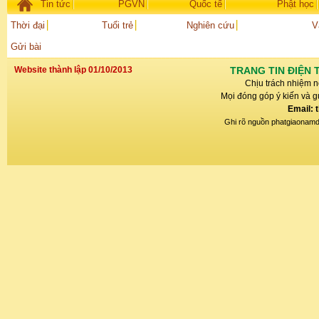
Tin tức
PGVN
Quốc tế
Phật học
Thời đại
Tuổi trẻ
Nghiên cứu
V
Gửi bài
Website thành lập 01/10/2013
TRANG TIN ĐIỆN 
Chịu trách nhiệm n
Mọi đóng góp ý kiến và gử
Email: 
Ghi rõ nguồn phatgiaonamdin