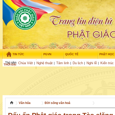
TIN TỨC
PGVN
QUỐC TẾ
PHẬT HỌC
Thứ năm - 6/08/2026
–
07
:
25
:
40
Chùa Việt
Nghệ thuật
Tâm linh
Du lịch
Nghi lễ
Kiến trúc
THỜI ĐẠI
TUỔI TRẺ
NGHIÊN CỨU
GỬI BÀI
Văn hóa
Đời sống văn hoá