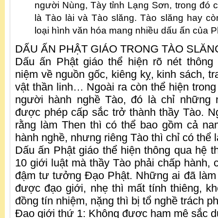
người Nùng, Tày tỉnh Lạng Sơn, trong đó 
là Tào lài và Tào slăng. Tào slăng hay cò
loại hình văn hóa mang nhiều dấu ấn của P
DẤU ẤN PHẬT GIÁO TRONG TÀO SLĂN
Dấu ấn Phật giáo thể hiện rõ nét thông
niệm về nguồn gốc, kiêng kỵ, kinh sách, t
vật thần linh… Ngoài ra còn thể hiện trong
người hành nghề Tào, đó là chỉ những
được phép cấp sắc trở thành thầy Tào. 
rằng làm Then thì có thể bao gồm cả na
hành nghề, nhưng riêng Tào thì chỉ có thể l
Dấu ấn Phật giáo thể hiện thông qua hệ th
10 giới luật mà thầy Tào phải chấp hành,
đậm tư tưởng Đạo Phật. Những ai đã làm
được đạo giới, nhẹ thì mất tính thiêng, 
đồng tín nhiệm, nặng thì bị tổ nghề trách ph
Đạo giới thứ 1: Không được ham mê sắc d