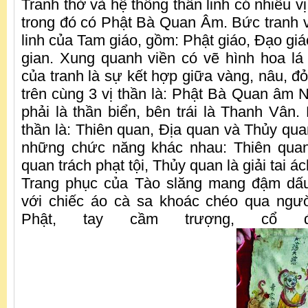
Tranh thờ và hệ thống thần linh có nhiều vị
trong đó có Phật Bà Quan Âm. Bức tranh v
linh của Tam giáo, gồm: Phật giáo, Đạo gi
gian. Xung quanh viền có vẽ hình hoa l
của tranh là sự kết hợp giữa vàng, nâu, đ
trên cùng 3 vị thần là: Phật Bà Quan âm 
phải là thần biển, bên trái là Thanh Vân.
thần là: Thiên quan, Địa quan và Thủy qua
những chức năng khác nhau: Thiên quan
quan trách phạt tội, Thủy quan là giải tai ác
Trang phục của Tào slăng mang đậm dấu
với chiếc áo cà sa khoác chéo qua ngư
Phật, tay cầm trượng, cổ đ