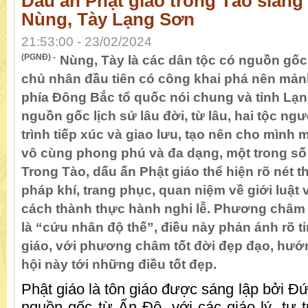
Dấu ấn Phật giáo trong Tào slăng
Nùng, Tày Lạng Sơn
21:53:00 - 23/02/2024
(PGNĐ) -
Nùng, Tày là các dân tộc có nguồn gốc 
chủ nhân đầu tiên có công khai phá nên mản
phía Đông Bắc tổ quốc nói chung và tỉnh Lạn
nguồn gốc lịch sử lâu đời, từ lâu, hai tộc ng
trình tiếp xúc và giao lưu, tạo nên cho mình 
vô cùng phong phú và đa dạng, một trong số 
Trong Tào, dấu ấn Phật giáo thể hiện rõ nét 
pháp khí, trang phục, quan niệm về giới luật 
cách thành thực hành nghi lễ. Phương châm
là “cứu nhân độ thế”, điều này phản ánh rõ t
giáo, với phương châm tốt đời đẹp đạo, hướ
hội này tới những điều tốt đẹp.
Phật giáo là tôn giáo được sáng lập bởi Đ
nguồn gốc từ Ấn Độ, với các giáo lý, tư t