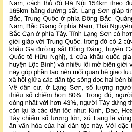
Nam, cách thủ đô Hà Nội 154km theo đ
165km bằng đường sắt. Lạng Sơn giáp tỉ
Bắc, Trung Quốc ở phía Đông Bắc, Quản
Nam, Bắc Giang ở phía Nam, Thái Nguyên
Bắc Cạn ở phía Tây. Tỉnh Lạng Sơn có h
giới giáp với Trung Quốc, trong đó có 2 c
khẩu Ga đường sắt Đồng Đăng, huyện C
Quốc tế Hữu Nghị), 1 cửa khẩu quốc gia
huyện Lộc Bình) và nhiều lối mở biên giới 
này góp phần tạo nên mối quan hệ giao lưu
xã hội giữa các dân tộc sống dọc hai bên bi
Về dân cư, ở Lạng Sơn, số lượng người
thiểu số chiếm hơn 80%. Trong đó, ngườ
đông nhất với hơn 43%, người Tày đứng t
còn lại là các dân tộc như: Kinh, Dao, 
Tày chiếm số lượng lớn, xứ Lạng là vùn
ấn văn hóa của hai dân tộc này. Với đặc t