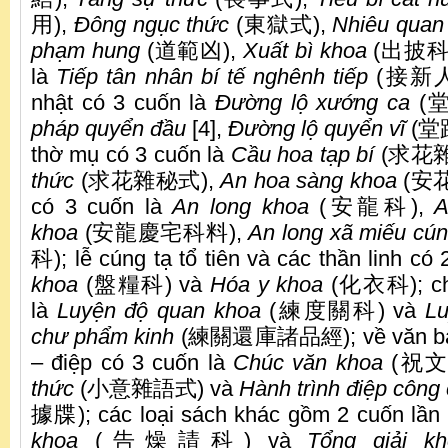
用),
Đông ngục thức
(東獄式),
Nhiêu quan
phạm hung
(道範凶),
Xuất bì khoa
(出披科); 
là
Tiếp tân nhân bí tế nghênh tiếp
(接新人秘
nhật có 3 cuốn là
Đường lộ xướng ca
(
pháp quyển đầu
[4],
Đường lộ quyển vĩ
(堂路
thờ mụ có 3 cuốn là
Cầu hoa tạp bí
(求花雜
thức
(求花雜秘式),
An hoa sàng khoa
(安花
có 3 cuốn là
An long khoa
(安龍科),
A
khoa
(安龍慶宅科料),
An long xã miếu cú
科); lễ cúng tạ tổ tiên và các thần linh có
khoa
(盤糧科) và
Hóa y khoa
(化衣科); chữ
là
Luyện độ quan khoa
(練度關科) và
Lu
chư phẩm kinh
(練關還庫諸品經); về văn bản 
– điệp có 3 cuốn là
Chúc văn khoa
(祝文
thức
(小意雜語式) và
Hành trình điệp công
據牒); các loại sách khác gồm 2 cuốn lần 
khoa
(告燥請科) và
Tổng giải kh