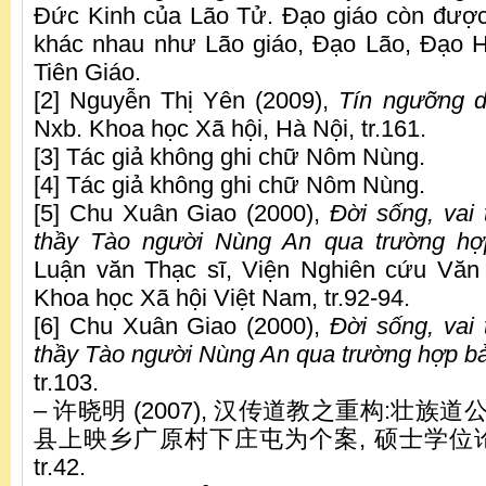
Đức Kinh của Lão Tử. Đạo giáo còn được
khác nhau như Lão giáo, Đạo Lão, Đạo H
Tiên Giáo.
[2] Nguyễn Thị Yên (2009),
Tín ngưỡng d
Nxb. Khoa học Xã hội, Hà Nội, tr.161.
[3] Tác giả không ghi chữ Nôm Nùng.
[4] Tác giả không ghi chữ Nôm Nùng.
[5] Chu Xuân Giao (2000),
Đời sống, vai 
thầy Tào người Nùng An qua trường h
Luận văn Thạc sĩ, Viện Nghiên cứu Văn
Khoa học Xã hội Việt Nam, tr.92-94.
[6] Chu Xuân Giao (2000),
Đời sống, vai 
thầy Tào người Nùng An qua trường hợp b
tr.103.
– 许晓明 (2007), 汉传道教之重构:壮族
县上映乡广原村下庄屯为个案, 硕士学位论
tr.42.