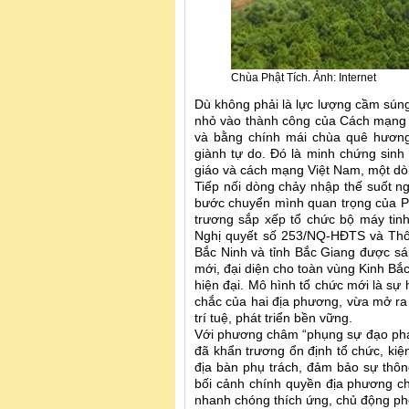
Chùa Phật Tích. Ảnh: Internet
Dù không phải là lực lượng cầm súng
nhỏ vào thành công của Cách mạng
và bằng chính mái chùa quê hương,
giành tự do. Đó là minh chứng sinh
giáo và cách mạng Việt Nam, một d
Tiếp nối dòng chảy nhập thế suốt n
bước chuyển mình quan trọng của Phậ
trương sắp xếp tổ chức bộ máy tin
Nghị quyết số 253/NQ-HĐTS và Th
Bắc Ninh và tỉnh Bắc Giang được s
mới, đại diện cho toàn vùng Kinh Bắ
hiện đại. Mô hình tổ chức mới là sự
chắc của hai địa phương, vừa mở ra
trí tuệ, phát triển bền vững.
Với phương châm “phụng sự đạo pháp 
đã khẩn trương ổn định tổ chức, kiệ
địa bàn phụ trách, đảm bảo sự thông
bối cảnh chính quyền địa phương ch
nhanh chóng thích ứng, chủ động phối