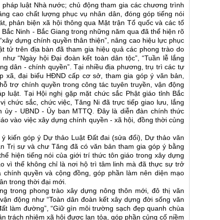
 pháp luật Nhà nước; chủ động tham gia các chương trình
âng cao chất lượng phục vụ nhân dân, đóng góp tiếng nói
át, phản biện xã hội thông qua Mặt trận Tổ quốc và các tổ
ại Bắc Ninh - Bắc Giang trong những năm qua đã thể hiện rõ
ng “xây dựng chính quyền thân thiện”, nâng cao hiệu lực phục
t tử trên địa bàn đã tham gia hiệu quả các phong trào do
 như “Ngày hội Đại đoàn kết toàn dân tộc”, “Tuần lễ lắng
g dân - chính quyền”. Tại nhiều địa phương, trụ trì các tự
p xã, đại biểu HĐND cấp cơ sở, tham gia góp ý văn bản,
ỗ trợ chính quyền trong công tác tuyên truyền, vận động
p luật. Tại Hội nghị gặp mặt chức sắc Phật giáo tỉnh Bắc
ị chức sắc, chức việc, Tăng Ni đã trực tiếp giao lưu, lắng
nh ủy - UBND - Ủy ban MTTQ. Đây là diễn đàn chính thức
 giáo vào việc xây dựng chính quyền - xã hội, đồng thời củng
y ý kiến góp ý Dự thảo Luật Đất đai (sửa đổi), Dự thảo văn
an Trị sự và chư Tăng đã có văn bản tham gia góp ý bằng
hể hiện tiếng nói của giới trí thức tôn giáo trong xây dựng
o vì thế không chỉ là nơi hộ trì tâm linh mà đã thực sự trở
ữa chính quyền và cộng đồng, góp phần làm nên diện mạo
ân trong thời đại mới.
áng trong phong trào xây dựng nông thôn mới, đô thị văn
 vận động như “Toàn dân đoàn kết xây dựng đời sống văn
 đất làm đường”, “Giữ gìn môi trường sạch đẹp quanh chùa
hần trách nhiệm xã hội được lan tỏa, góp phần củng cố niềm