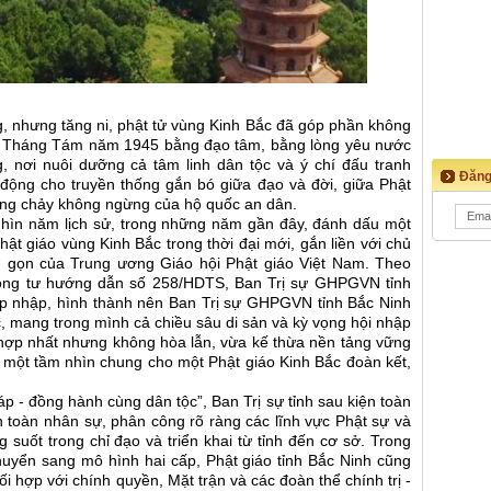
, nhưng tăng ni, phật tử vùng Kinh Bắc đã góp phần không
 Tháng Tám năm 1945 bằng đạo tâm, bằng lòng yêu nước
 nơi nuôi dưỡng cả tâm linh dân tộc và ý chí đấu tranh
Đăng
 động cho truyền thống gắn bó giữa đạo và đời, giữa Phật
òng chảy không ngừng của hộ quốc an dân.
ghìn năm lịch sử, trong những năm gần đây, đánh dấu một
t giáo vùng Kinh Bắc trong thời đại mới, gắn liền với chủ
h gọn của Trung ương Giáo hội Phật giáo Việt Nam. Theo
ông tư hướng dẫn số 258/HDTS, Ban Trị sự GHPGVN tỉnh
áp nhập, hình thành nên Ban Trị sự GHPGVN tỉnh Bắc Ninh
c, mang trong mình cả chiều sâu di sản và kỳ vọng hội nhập
 hợp nhất nhưng không hòa lẫn, vừa kế thừa nền tảng vững
 một tầm nhìn chung cho một Phật giáo Kinh Bắc đoàn kết,
- đồng hành cùng dân tộc”, Ban Trị sự tỉnh sau kiện toàn
n toàn nhân sự, phân công rõ ràng các lĩnh vực Phật sự và
 suốt trong chỉ đạo và triển khai từ tỉnh đến cơ sở. Trong
uyển sang mô hình hai cấp, Phật giáo tỉnh Bắc Ninh cũng
 hợp với chính quyền, Mặt trận và các đoàn thể chính trị -