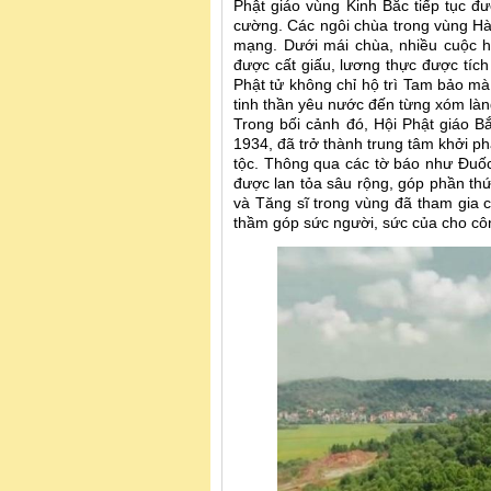
Phật giáo vùng Kinh Bắc tiếp tục 
cường. Các ngôi chùa trong vùng Hà
mạng. Dưới mái chùa, nhiều cuộc họ
được cất giấu, lương thực được tích
Phật tử không chỉ hộ trì Tam bảo mà 
tinh thần yêu nước đến từng xóm làn
Trong bối cảnh đó, Hội Phật giáo B
1934, đã trở thành trung tâm khởi p
tộc. Thông qua các tờ báo như Đuố
được lan tỏa sâu rộng, góp phần thứ
và Tăng sĩ trong vùng đã tham gia 
thầm góp sức người, sức của cho côn