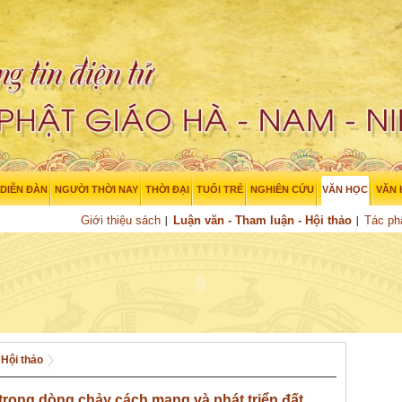
DIỄN ĐÀN
NGƯỜI THỜI NAY
THỜI ĐẠI
TUỔI TRẺ
NGHIÊN CỨU
VĂN HỌC
VĂN
Giới thiệu sách
Luận văn - Tham luận - Hội thảo
Tác p
 Hội thảo
 trong dòng chảy cách mạng và phát triển đất