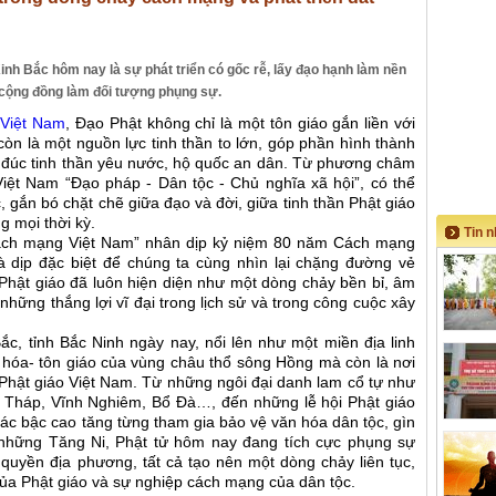
inh Bắc hôm nay là sự phát triển có gốc rễ, lấy đạo hạnh làm nền
y cộng đồng làm đối tượng phụng sự.
 Việt Nam
, Đạo Phật không chỉ là một tôn giáo gắn liền với
òn là một nguồn lực tinh thần to lớn, góp phần hình thành
 đúc tinh thần yêu nước, hộ quốc an dân. Từ phương châm
iệt Nam “Đạo pháp - Dân tộc - Chủ nghĩa xã hội”, có thể
, gắn bó chặt chẽ giữa đạo và đời, giữa tinh thần Phật giáo
g mọi thời kỳ.
Tin 
ách mạng Việt Nam” nhân dịp kỷ niệm 80 năm Cách mạng
dịp đặc biệt để chúng ta cùng nhìn lại chặng đường vẻ
 Phật giáo đã luôn hiện diện như một dòng chảy bền bỉ, âm
hững thắng lợi vĩ đại trong lịch sử và trong công cuộc xây
ắc, tỉnh Bắc Ninh ngày nay, nổi lên như một miền địa linh
ăn hóa- tôn giáo của vùng châu thổ sông Hồng mà còn là nơi
 Phật giáo Việt Nam. Từ những ngôi đại danh lam cổ tự như
t Tháp, Vĩnh Nghiêm, Bổ Đà…, đến những lễ hội Phật giáo
các bậc cao tăng từng tham gia bảo vệ văn hóa dân tộc, gìn
n những Tăng Ni, Phật tử hôm nay đang tích cực phụng sự
uyền địa phương, tất cả tạo nên một dòng chảy liên tục,
của Phật giáo và sự nghiệp cách mạng của dân tộc.