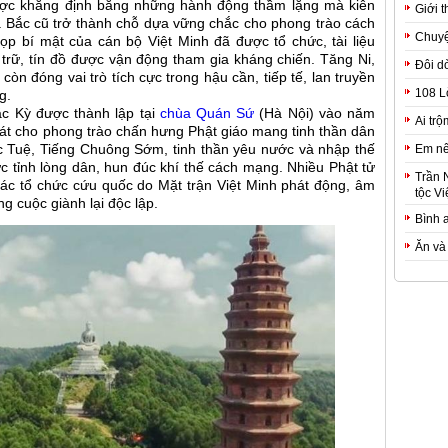
được khẳng định bằng những hành động thầm lặng mà kiên
Giới t
 Bắc cũ trở thành chỗ dựa vững chắc cho phong trào cách
Chuyệ
p bí mật của cán bộ Việt Minh đã được tổ chức, tài liệu
 trữ, tín đồ được vận động tham gia kháng chiến. Tăng Ni,
Đôi d
còn đóng vai trò tích cực trong hậu cần, tiếp tế, lan truyền
108 L
g.
ắc Kỳ được thành lập tại
chùa Quán Sứ
(Hà Nội) vào năm
Ai trộ
hát cho phong trào chấn hưng Phật giáo mang tinh thần dân
Em nê
c Tuệ, Tiếng Chuông Sớm, tinh thần yêu nước và nhập thế
c tỉnh lòng dân, hun đúc khí thế cách mạng. Nhiều Phật tử
Trần 
các tổ chức cứu quốc do Mặt trận Việt Minh phát động, âm
tộc Vi
g cuộc giành lại độc lập.
Bình 
Ăn và