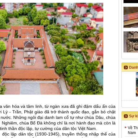
Danh
hoa văn hóa và tâm linh, từ ngàn xưa đã ghi đậm dấu ấn của
ời Lý - Trần, Phật giáo đã trở thành quốc đạo, gắn bó chặt
Sự ki
 nước. Những ngôi đại danh lam cổ tự như chùa Dâu, chùa
h Nghiêm, chùa Bổ Đà không chỉ là nơi hành đạo mà còn là
Về Th
tinh thần độc lập, tự cường của dân tộc Việt Nam.
Nam
 độc lập dân tộc (1930-1945), truyền thống nhập thế của