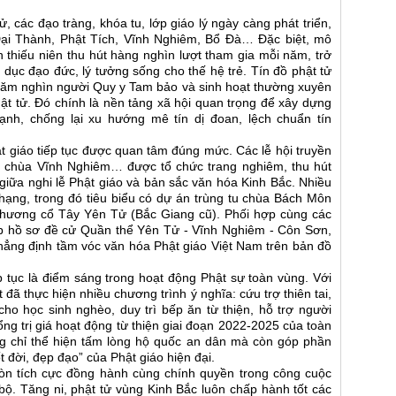
 các đạo tràng, khóa tu, lớp giáo lý ngày càng phát triển,
Đại Thành, Phật Tích, Vĩnh Nghiêm, Bổ Đà… Đặc biệt, mô
thiếu niên thu hút hàng nghìn lượt tham gia mỗi năm, trở
 dục đạo đức, lý tưởng sống cho thế hệ trẻ. Tín đồ phật tử
 trăm nghìn người Quy y Tam bảo và sinh hoạt thường xuyên
hật tử. Đó chính là nền tảng xã hội quan trọng để xây dựng
nh, chống lại xu hướng mê tín dị đoan, lệch chuẩn tín
ật giáo tiếp tục được quan tâm đúng mức. Các lễ hội truyền
h, chùa Vĩnh Nghiêm… được tổ chức trang nghiêm, thu hút
iữa nghi lễ Phật giáo và bản sắc văn hóa Kinh Bắc. Nhiều
p hạng, trong đó tiêu biểu có dự án trùng tu chùa Bách Môn
h hương cổ Tây Yên Tử (Bắc Giang cũ). Phối hợp cùng các
ập hồ sơ đề cử Quần thể Yên Tử - Vĩnh Nghiêm - Côn Sơn,
 khẳng định tầm vóc văn hóa Phật giáo Việt Nam trên bản đồ
ếp tục là điểm sáng trong hoạt động Phật sự toàn vùng. Với
t đã thực hiện nhiều chương trình ý nghĩa: cứu trợ thiên tai,
ho học sinh nghèo, duy trì bếp ăn từ thiện, hỗ trợ người
ng trị giá hoạt động từ thiện giai đoạn 2022-2025 của toàn
ông chỉ thể hiện tấm lòng hộ quốc an dân mà còn góp phần
 đời, đẹp đạo” của Phật giáo hiện đại.
òn tích cực đồng hành cùng chính quyền trong công cuộc
bộ. Tăng ni, phật tử vùng Kinh Bắc luôn chấp hành tốt các