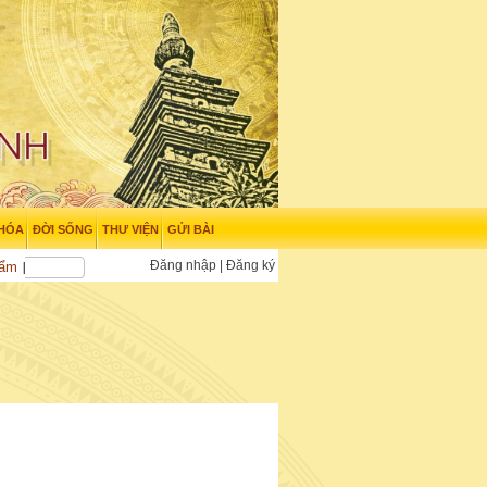
 HÓA
ĐỜI SỐNG
THƯ VIỆN
GỬI BÀI
Đăng nhập
|
Đăng ký
hẩm