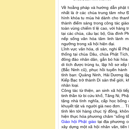
Về hoằng pháp và hướng dẫn phật tử,
nhất là ở các chùa trung tâm như 
hình khóa tu mùa hè dành cho thanh 
thành điểm sáng trong công tác giáo
toàn vùng chiếm tỉ lệ cao, với hàng
tại các chùa, câu lạc bộ, Gia đình P
nếp sống văn hóa tâm linh lành mạ
ngưỡng trong xã hội hiện đại.
Lĩnh vực văn hóa, di sản, nghi lễ Ph
thống tại chùa Dâu, chùa Phật Tíc
đông đảo nhân dân, gắn bó hài hòa g
di tích được trùng tu, lập hồ sơ xế
(Bắc Ninh cũ), phục hồi tuyến hàn
tỉnh bạn: Quảng Ninh, Hải Dương l
Kiếp Bạc trở thành Di sản thế giới,
nhân loại.
Công tác từ thiện, an sinh xã hội ti
tinh thần từ bi cứu khổ, Tăng Ni, Phậ
tặng nhà tình nghĩa, cấp học bổng c
khuyết tật và người già neo đơn… Tổ
tỉnh lên tới hàng chục tỷ đồng, kh
hiện thực hóa phương châm “sống tốt
Giáo hội Phật giáo
tại địa phương c
xây dựng một xã hội nhân văn, tiến 