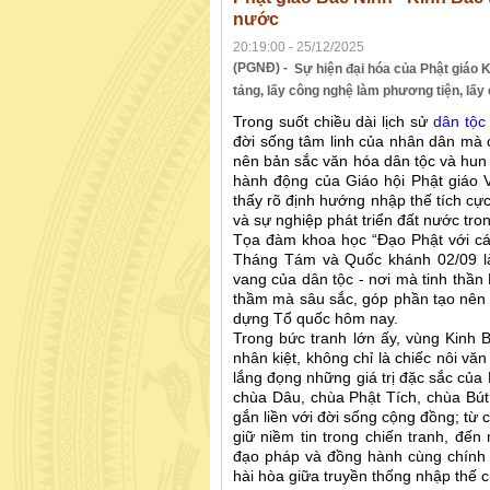
nước
20:19:00 - 25/12/2025
(PGNĐ) -
Sự hiện đại hóa của Phật giáo K
tảng, lấy công nghệ làm phương tiện, lấ
Trong suốt chiều dài lịch sử
dân tộc
đời sống tâm linh của nhân dân mà c
nên bản sắc văn hóa dân tộc và hun
hành động của Giáo hội Phật giáo V
thấy rõ định hướng nhập thế tích cực
và sự nghiệp phát triển đất nước tron
Tọa đàm khoa học “Đạo Phật với c
Tháng Tám và Quốc khánh 02/09 là 
vang của dân tộc - nơi mà tinh thần
thầm mà sâu sắc, góp phần tạo nên n
dựng Tổ quốc hôm nay.
Trong bức tranh lớn ấy, vùng Kinh B
nhân kiệt, không chỉ là chiếc nôi v
lắng đọng những giá trị đặc sắc của
chùa Dâu, chùa Phật Tích, chùa Bú
gắn liền với đời sống cộng đồng; từ 
giữ niềm tin trong chiến tranh, đế
đạo pháp và đồng hành cùng chính q
hài hòa giữa truyền thống nhập thế 