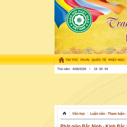
TIN TỨC
PGVN
QUỐC TẾ
PHẬT HỌC
Thứ năm - 6/08/2026
–
18
:
00
:
05
Văn học
Luận văn - Tham luận -
Phật giáo Bắc Ninh - Kinh Bắc