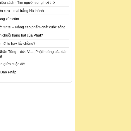
hiệu sách - Tìm người trong hơi thở
n xưa... mai trắng Hà thành
òng xúc cảm
ời tự tại – Nâng cao phẩm chất cuộc sống
m chuỗi tràng hạt của Phật?
n đi tu hay lấy chồng?
Nhân Tông – đức Vua, Phật hoàng của dân
ệt
an giữa cuộc đời
 Đạo Pháp