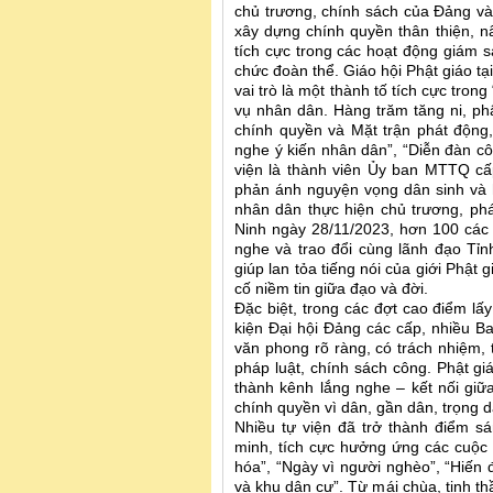
chủ trương, chính sách của Đảng và
xây dựng chính quyền thân thiện, n
tích cực trong các hoạt động giám s
chức đoàn thể. Giáo hội Phật giáo t
vai trò là một thành tố tích cực tro
vụ nhân dân. Hàng trăm tăng ni, phậ
chính quyền và Mặt trận phát động,
nghe ý kiến nhân dân”, “Diễn đàn côn
viện là thành viên Ủy ban MTTQ cấ
phản ánh nguyện vọng dân sinh và h
nhân dân thực hiện chủ trương, phá
Ninh ngày 28/11/2023, hơn 100 các v
nghe và trao đổi cùng lãnh đạo Tỉ
giúp lan tỏa tiếng nói của giới Phật
cố niềm tin giữa đạo và đời.
Đặc biệt, trong các đợt cao điểm lấ
kiện Đại hội Đảng các cấp, nhiều B
văn phong rõ ràng, có trách nhiệm, t
pháp luật, chính sách công. Phật giá
thành kênh lắng nghe – kết nối gi
chính quyền vì dân, gần dân, trọng d
Nhiều tự viện đã trở thành điểm s
minh, tích cực hưởng ứng các cuộc
hóa”, “Ngày vì người nghèo”, “Hiến
và khu dân cư”. Từ mái chùa, tinh t