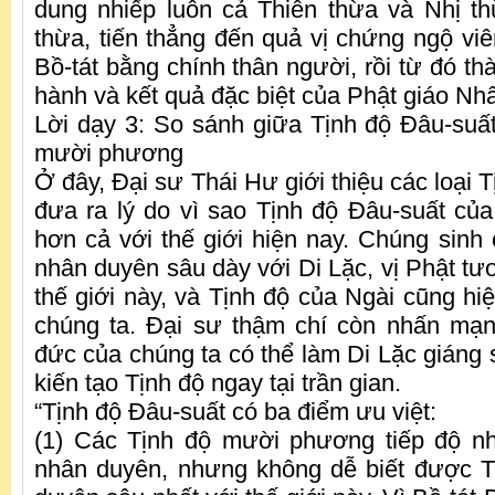
dung nhiếp luôn cả Thiên thừa và Nhị th
thừa, tiến thẳng đến quả vị chứng ngộ vi
Bồ-tát bằng chính thân người, rồi từ đó th
hành và kết quả đặc biệt của Phật giáo Nhâ
Lời dạy 3: So sánh giữa Tịnh độ Đâu-suất
mười phương
Ở đây, Đại sư Thái Hư giới thiệu các loại 
đưa ra lý do vì sao Tịnh độ Đâu-suất của
hơn cả với thế giới hiện nay. Chúng sinh 
nhân duyên sâu dày với Di Lặc, vị Phật tươn
thế giới này, và Tịnh độ của Ngài cũng hi
chúng ta. Đại sư thậm chí còn nhấn mạn
đức của chúng ta có thể làm Di Lặc giáng 
kiến tạo Tịnh độ ngay tại trần gian.
“Tịnh độ Đâu-suất có ba điểm ưu việt:
(1) Các Tịnh độ mười phương tiếp độ n
nhân duyên, nhưng không dễ biết được T