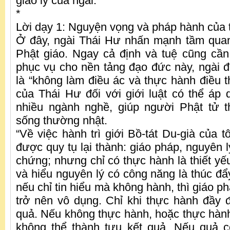
giáo lý của ngài.
*
Lời dạy 1: Nguyện vọng và pháp hành của t
Ở đây, ngài Thái Hư nhấn mạnh tầm quan 
Phật giáo. Ngay cả định và tuệ cũng cầ
phục vụ cho nền tảng đạo đức này, ngài đã
là “không làm điều ác và thực hành điều t
của Thái Hư đối với giới luật có thể áp d
nhiều ngành nghề, giúp người Phật tử t
sống thường nhật.
“Về việc hành trì giới Bồ-tát Du-già của t
được quy tụ lại thành: giáo pháp, nguyên 
chứng; nhưng chỉ có thực hành là thiết yếu
và hiểu nguyên lý có công năng là thúc đ
nếu chỉ tin hiểu mà không hành, thì giáo p
trở nên vô dụng. Chỉ khi thực hành đầy 
quả. Nếu không thực hành, hoặc thực hành 
không thể thành tựu kết quả. Nếu quả 