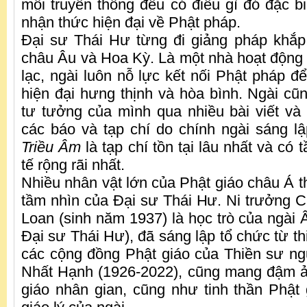
mỗi truyền thống đều có điều gì đó đặc b
nhận thức hiện đại về Phật pháp.
Đại sư Thái Hư từng đi giảng pháp khắ
châu Âu và Hoa Kỳ. Là một nhà hoạt động x
lạc, ngài luôn nỗ lực kết nối Phật pháp đ
hiện đại hưng thịnh và hòa bình. Ngài cũ
tư tưởng của mình qua nhiều bài viết và 
các báo và tạp chí do chính ngài sáng l
Triều Âm
là tạp chí tồn tại lâu nhất và c
tế rộng rãi nhất.
Nhiều nhân vật lớn của Phật giáo châu Á t
tầm nhìn của Đại sư Thái Hư. Ni trưởng
Loan (sinh năm 1937) là học trò của ngài 
Đại sư Thái Hư), đã sáng lập tổ chức từ th
các cộng đồng Phật giáo của Thiền sư n
Nhất Hạnh (1926-2022), cũng mang đậm 
giáo nhân gian, cũng như tinh thần Phật 