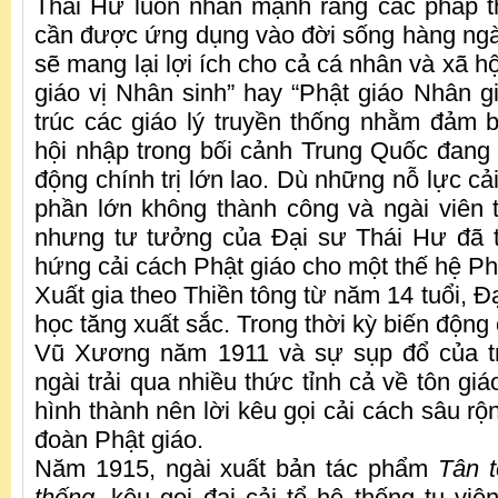
Thái Hư luôn nhấn mạnh rằng các pháp t
cần được ứng dụng vào đời sống hàng ngày
sẽ mang lại lợi ích cho cả cá nhân và xã hộ
giáo vị Nhân sinh” hay “Phật giáo Nhân gi
trúc các giáo lý truyền thống nhằm đảm 
hội nhập trong bối cảnh Trung Quốc đang 
động chính trị lớn lao. Dù những nỗ lực cải
phần lớn không thành công và ngài viên tị
nhưng tư tưởng của Đại sư Thái Hư đã 
hứng cải cách Phật giáo cho một thế hệ Ph
Xuất gia theo Thiền tông từ năm 14 tuổi, Đ
học tăng xuất sắc. Trong thời kỳ biến động
Vũ Xương năm 1911 và sự sụp đổ của tr
ngài trải qua nhiều thức tỉnh cả về tôn giáo
hình thành nên lời kêu gọi cải cách sâu rộ
đoàn Phật giáo.
Năm 1915, ngài xuất bản tác phẩm
Tân t
thống
, kêu gọi đại cải tổ hệ thống tu vi