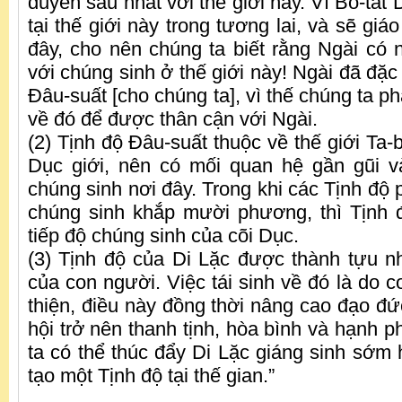
duyên sâu nhất với thế giới này. Vì Bồ-tát 
tại thế giới này trong tương lai, và sẽ giá
đây, cho nên chúng ta biết rằng Ngài có 
với chúng sinh ở thế giới này! Ngài đã đặc 
Đâu-suất [cho chúng ta], vì thế chúng ta p
về đó để được thân cận với Ngài.
(2) Tịnh độ Đâu-suất thuộc về thế giới Ta-b
Dục giới, nên có mối quan hệ gần gũi v
chúng sinh nơi đây. Trong khi các Tịnh độ
chúng sinh khắp mười phương, thì Tịnh 
tiếp độ chúng sinh của cõi Dục.
(3) Tịnh độ của Di Lặc được thành tựu 
của con người. Việc tái sinh về đó là do c
thiện, điều này đồng thời nâng cao đạo đứ
hội trở nên thanh tịnh, hòa bình và hạnh 
ta có thể thúc đẩy Di Lặc giáng sinh sớm 
tạo một Tịnh độ tại thế gian.”