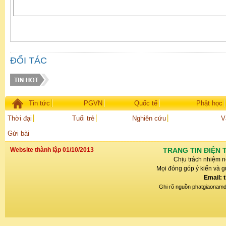
ĐỐI TÁC
Tin tức
PGVN
Quốc tế
Phật học
Thời đại
Tuổi trẻ
Nghiên cứu
V
Gửi bài
Website thành lập 01/10/2013
TRANG TIN ĐIỆN 
Chịu trách nhiệm n
Mọi đóng góp ý kiến và gử
Email: 
Ghi rõ nguồn phatgiaonamdin