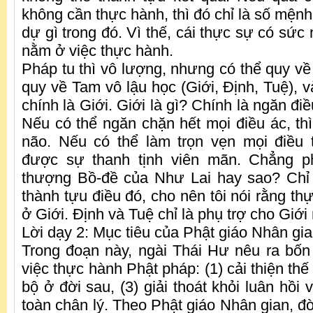
không cần thực hành, thì đó chỉ là số mệnh
dự gì trong đó. Vì thế, cái thực sự có sức 
nằm ở việc thực hành.
Pháp tu thì vô lượng, nhưng có thể quy về
quy về Tam vô lậu học (Giới, Định, Tuệ), v
chính là Giới. Giới là gì? Chính là ngăn điề
Nếu có thể ngăn chặn hết mọi điều ác, thì
não. Nếu có thể làm trọn vẹn mọi điều t
được sự thanh tịnh viên mãn. Chẳng p
thượng Bồ-đề của Như Lai hay sao? Chỉ 
thành tựu điều đó, cho nên tôi nói rằng t
ở Giới. Định và Tuệ chỉ là phụ trợ cho Giới 
Lời dạy 2: Mục tiêu của Phật giáo Nhân gi
Trong đoạn này, ngài Thái Hư nêu ra bốn
việc thực hành Phật pháp: (1) cải thiện thế g
bộ ở đời sau, (3) giải thoát khỏi luân hồi 
toàn chân lý. Theo Phật giáo Nhân gian, đ