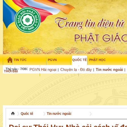
TIN TỨC
PGVN
QUỐC TẾ
PHẬT HỌC
Thứ sáu - 7/08/2026
–
19
:
37
:
30
PGVN Hải ngoại
Chuyện lạ - Đó đây
Tin nước ngoài
THỜI ĐẠI
TUỔI TRẺ
NGHIÊN CỨU
THƯ VIỆN
GỬI BÀI
Quốc tế
Tin nước ngoài