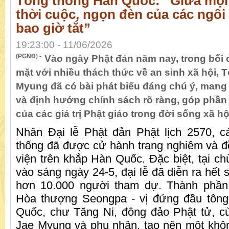
Tổng thống Hàn Quốc: “Giữa mọi
thời cuộc, ngọn đèn của các ngôi
bao giờ tắt”
19:23:00 - 11/06/2026
(PGNĐ) -
Vào ngày Phật đản năm nay, trong bối
mặt với nhiều thách thức về an sinh xã hội, 
Myung đã có bài phát biểu đáng chú ý, mang
và định hướng chính sách rõ ràng, góp phần
của các giá trị Phật giáo trong đời sống xã h
Nhân Đại lễ Phật đản Phật lịch 2570, c
thống đã được cử hành trang nghiêm và đồn
viện trên khắp Hàn Quốc. Đặc biệt, tại ch
vào sáng ngày 24-5, đại lễ đã diễn ra hết s
hơn 10.000 người tham dự. Thành phầ
Hòa thượng Seongpa - vị đứng đầu tôn
Quốc, chư Tăng Ni, đông đảo Phật tử, c
Jae Myung và phu nhân, tạo nên một không