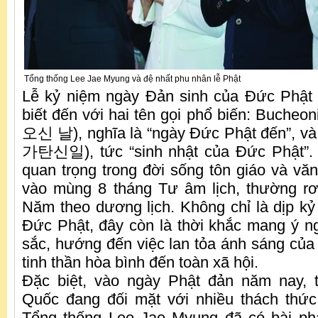
Tổng thống Lee Jae Myung và đệ nhất phu nhân lễ Phật
Lễ kỷ niệm ngày Đản sinh của Đức Phật
biết đến với hai tên gọi phổ biến: Buch
오신 날), nghĩa là “ngày Đức Phật đến”, và
가탄신일), tức “sinh nhật của Đức Phật”. 
quan trọng trong đời sống tôn giáo và vă
vào mùng 8 tháng Tư âm lịch, thường rơ
Năm theo dương lịch. Không chỉ là dịp kỷ
Đức Phật, đây còn là thời khắc mang ý n
sắc, hướng đến việc lan tỏa ánh sáng của tr
tinh thần hòa bình đến toàn xã hội.
Đặc biệt, vào ngày Phật đản năm nay, 
Quốc đang đối mặt với nhiều thách thức
Tổng thống Lee Jae Myung đã có bài phá