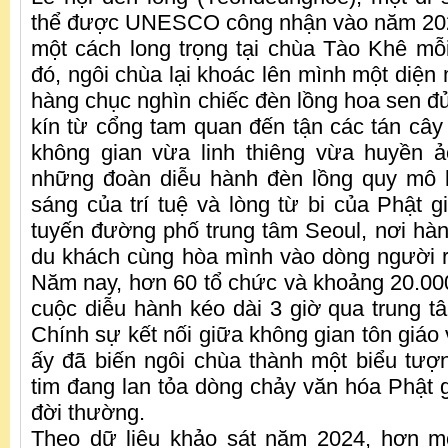
thể được UNESCO công nhận vào năm 2020
một cách long trọng tại chùa Tào Khê mỗ
đó, ngôi chùa lại khoác lên mình một diện
hàng chục nghìn chiếc đèn lồng hoa sen đ
kín từ cổng tam quan đến tận các tán cây 
không gian vừa linh thiêng vừa huyền ả
những đoàn diễu hành đèn lồng quy mô 
sáng của trí tuệ và lòng từ bi của Phật g
tuyến đường phố trung tâm Seoul, nơi hà
du khách cùng hòa mình vào dòng người 
Năm nay, hơn 60 tổ chức và khoảng 20.00
cuộc diễu hành kéo dài 3 giờ qua trung t
Chính sự kết nối giữa không gian tôn giáo 
ấy đã biến ngôi chùa thành một biểu tượn
tim đang lan tỏa dòng chảy văn hóa Phật 
đời thường.
Theo dữ liệu khảo sát năm 2024, hơn 