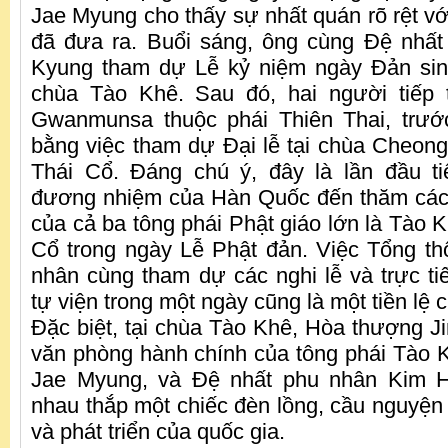
Jae Myung cho thấy sự nhất quán rõ rệt vớ
đã đưa ra. Buổi sáng, ông cùng Đệ nhấ
Kyung tham dự Lễ kỷ niệm ngày Đản sin
chùa Tào Khê. Sau đó, hai người tiếp
Gwanmunsa thuộc phái Thiên Thai, trước
bằng việc tham dự Đại lễ tại chùa Cheong
Thái Cổ. Đáng chú ý, đây là lần đầu t
đương nhiệm của Hàn Quốc đến thăm các 
của cả ba tông phái Phật giáo lớn là Tào K
Cổ trong ngày Lễ Phật đản. Việc Tổng t
nhân cùng tham dự các nghi lễ và trực ti
tự viện trong một ngày cũng là một tiền lệ 
Đặc biệt, tại chùa Tào Khê, Hòa thượng J
văn phòng hành chính của tông phái Tào 
Jae Myung, và Đệ nhất phu nhân Kim 
nhau thắp một chiếc đèn lồng, cầu nguyện
và phát triển của quốc gia.