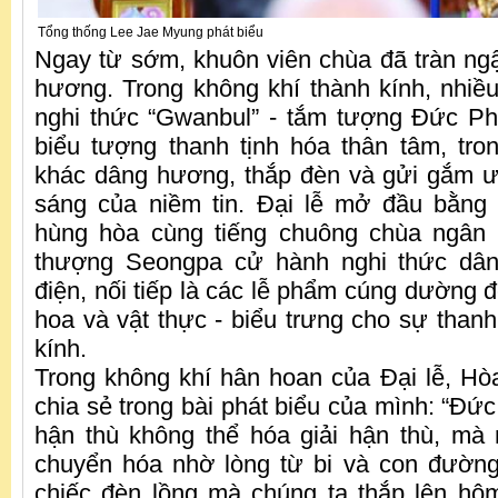
Tổng thống Lee Jae Myung phát biểu
Ngay từ sớm, khuôn viên chùa đã tràn n
hương. Trong không khí thành kính, nhiề
nghi thức “Gwanbul” - tắm tượng Đức Ph
biểu tượng thanh tịnh hóa thân tâm, tr
khác dâng hương, thắp đèn và gửi gắm 
sáng của niềm tin. Đại lễ mở đầu bằng 
hùng hòa cùng tiếng chuông chùa ngân
thượng Seongpa cử hành nghi thức dân
điện, nối tiếp là các lễ phẩm cúng dường đ
hoa và vật thực - biểu trưng cho sự thanh
kính.
Trong không khí hân hoan của Đại lễ, H
chia sẻ trong bài phát biểu của mình: “Đứ
hận thù không thể hóa giải hận thù, mà
chuyển hóa nhờ lòng từ bi và con đườn
chiếc đèn lồng mà chúng ta thắp lên hô