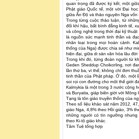
quan trọng đã được ký kết, một giữ
Phật giáo Quốc tế, một với Đại học 
giữa Ấn Độ và thảo nguyên Nga vốn 
Trong từng cuộc thảo luận, từ nhữ
đổi khí hậu, bất bình đẳng kinh tế, 
và công nghệ trong thời đại kỹ thuậ
là nguồn sức mạnh tinh thần và đạ
nhân loại trong mọi hoàn cảnh. Ka
thống của Nga) được chia sẻ như mi
hiện đại, giữa di sản văn hóa lâu đời 
Trong khi đó, từng đoàn người từ k
Geden Sheddup Choikorling, nơi đang
lần thứ ba, vì thế, không chỉ đơn thu
tinh thần của Phật pháp. Ở đó, một l
soi rọi con đường cho một thế giới 
Kalmykia là một trong 3 nước cộng h
và Buryatia, giáp biên giới với Môn
Tạng là tôn giáo truyền thống của n
Theo số liệu khảo sát năm 2012, 47
giáo Nga, 4,8% theo Hồi giáo, 3% th
những người có tín ngưỡng nhưng 
theo Ki-tô giáo khác.
Tâm Tuệ tổng hợp