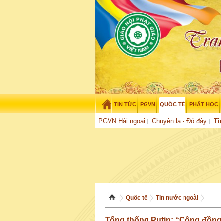
TIN TỨC
PGVN
QUỐC TẾ
PHẬT HỌC
Thứ sáu - 7/08/2026
–
16
:
46
:
11
PGVN Hải ngoại
Chuyện lạ - Đó đây
Ti
Quốc tế
Tin nước ngoài
Tổng thống Putin: “Cộng đồng 