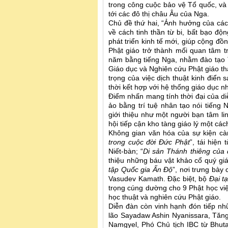
trong công cuộc bảo vệ Tổ quốc, và
tới các đô thị châu Âu của Nga.
Chủ đề thứ hai, “Ảnh hưởng của các g
về cách tinh thần từ bi, bất bạo độ
phát triển kinh tế mới, giúp cộng đ
Phật giáo trở thành mối quan tâm t
năm bằng tiếng Nga, nhằm đào tạo T
Giáo dục và Nghiên cứu Phật giáo t
trọng của việc dịch thuật kinh điển
thời kết hợp với hệ thống giáo dục 
Điểm nhấn mang tính thời đại của diễ
ảo bằng trí tuệ nhân tạo nói tiếng 
giới thiệu như một người bạn tâm li
hội tiếp cận kho tàng giáo lý một các
Không gian văn hóa của sự kiện càn
trong cuộc đời Đức Phật
”, tái hiệ
Niết-bàn; “
Di sản Thánh thiêng của 
thiệu những báu vật khảo cổ quý giá
tập Quốc gia Ấn Độ
”, nơi trưng bà
Vasudev Kamath. Đặc biệt, bộ
Đại t
trọng cúng dường cho 9 Phật học vi
học thuật và nghiên cứu Phật giáo.
Diễn đàn còn vinh hạnh đón tiếp n
lão Sayadaw Ashin Nyanissara, Tăn
Namgyel, Phó Chủ tịch IBC từ Bhut