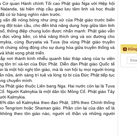
a Cơ quan Hành chính Tối cao Phật giáo Nga với Hiệp hội
Nalanda, tái hiện nhịp cầu giao lưu tâm linh và học thuật
đã có từ hàng nghìn năm trước.
ng vấn đề nóng bỏng như ứng xử của Phật giáo trước biến
xung đột toàn cầu, cho đến khả năng dung hợp giữa tâm linh
t số, thông điệp chung luôn được nhấn mạnh: Phật giáo vẫn
o đức vững bền, có khả năng thích ứng và soi đường cho
lmykia, cùng Buryatia và Tuva (ba vùng Phật giáo truyền
nh chứng sống động cho sự dung hòa giữa truyền thống và
Đăng
và khát vọng phát triển.
hắp nơi thành kính nhiễu quanh bảo tháp vàng của tu viện
 tôn trí xá-lợi của Đức Phật. Diễn đàn Phật giáo Quốc tế
ần là một hội nghị tôn giáo, mà là nơi hội tụ mọi người trong
ần nữa, ánh sáng trí tuệ và lòng từ bi của Đức Phật tiếp tục
đang chuyển mình.
òa Phật giáo thuộc Liên bang Nga. Hai nước còn lại là Tuva
g Cổ. Người Kalmykia là một dân tộc Mông Cổ. Phật giáo Tây
gười Kalmykia.
,6% dân số Kalmykia theo đạo Phật, 18% theo Chính thống
eo Tengrism hoặc Shaman giáo. Phần còn lại của dân số là
không theo tôn giáo nào, người vô thần và những người