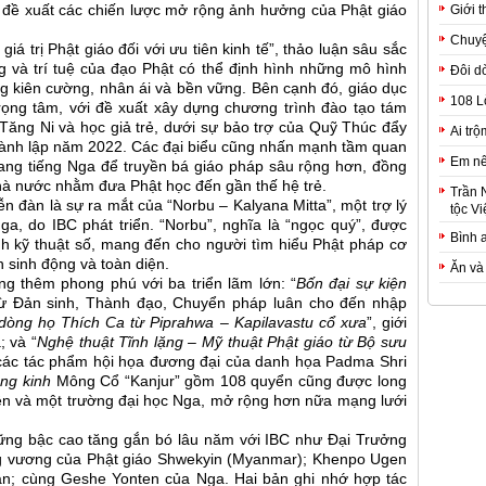
 đề xuất các chiến lược mở rộng ảnh hưởng của Phật giáo
Giới t
Chuyệ
iá trị Phật giáo đối với ưu tiên kinh tế”, thảo luận sâu sắc
ng và trí tuệ của đạo Phật có thể định hình những mô hình
Đôi d
ồng kiên cường, nhân ái và bền vững. Bên cạnh đó, giáo dục
108 L
rọng tâm, với đề xuất xây dựng chương trình đào tạo tám
ăng Ni và học giả trẻ, dưới sự bảo trợ của Quỹ Thúc đẩy
Ai trộ
hành lập năm 2022. Các đại biểu cũng nhấn mạnh tầm quan
Em nê
 sang tiếng Nga để truyền bá giáo pháp sâu rộng hơn, đồng
nhà nước nhằm đưa Phật học đến gần thế hệ trẻ.
Trần 
n đàn là sự ra mắt của “Norbu – Kalyana Mitta”, một trợ lý
tộc Vi
Nga, do IBC phát triển. “Norbu”, nghĩa là “ngọc quý”, được
Bình 
nh kỹ thuật số, mang đến cho người tìm hiểu Phật pháp cơ
h sinh động và toàn diện.
Ăn và
g thêm phong phú với ba triển lãm lớn: “
Bốn đại sự kiện
n từ Đản sinh, Thành đạo, Chuyển pháp luân cho đến nhập
dòng họ Thích Ca từ Piprahwa – Kapilavastu cổ xưa
”, giới
; và “
Nghệ thuật Tĩnh lặng – Mỹ thuật Phật giáo từ Bộ sưu
y các tác phẩm hội họa đương đại của danh họa Padma Shri
ạng kinh
Mông Cổ “Kanjur” gồm 108 quyển cũng được long
ện và một trường đại học Nga, mở rộng hơn nữa mạng lưới
hững bậc cao tăng gắn bó lâu năm với IBC như Đại Trưởng
g vương của Phật giáo Shwekyin (Myanmar); Khenpo Ugen
an; cùng Geshe Yonten của Nga. Hai bản ghi nhớ hợp tác