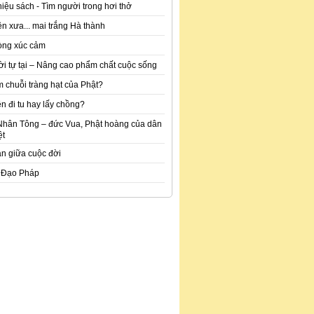
hiệu sách - Tìm người trong hơi thở
n xưa... mai trắng Hà thành
òng xúc cảm
ời tự tại – Nâng cao phẩm chất cuộc sống
m chuỗi tràng hạt của Phật?
n đi tu hay lấy chồng?
Nhân Tông – đức Vua, Phật hoàng của dân
ệt
an giữa cuộc đời
 Đạo Pháp