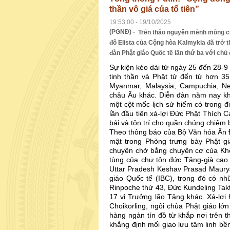
thần vô giá của tổ tiên”
19:53:00 - 19/10/2025
(PGNĐ) -
Trên thảo nguyên mênh mông c
đô Elista của Cộng hòa Kalmykia đã trở t
đàn Phật giáo Quốc tế lần thứ ba với chủ 
Sự kiện kéo dài từ ngày 25 đến 28-9 
tinh thần và Phật tử đến từ hơn 3
Myanmar, Malaysia, Campuchia, Ne
châu Âu khác. Diễn đàn năm nay kh
một cột mốc lịch sử hiếm có trong đ
lần đầu tiên xá-lợi Đức Phật Thích 
bái và tôn trí cho quần chúng chiêm b
Theo thông báo của Bộ Văn hóa Ấn Độ
mật trong Phòng trưng bày Phật g
chuyên chở bằng chuyên cơ của Khô
tùng của chư tôn đức Tăng-già cao
Uttar Pradesh Keshav Prasad Maurya
giáo Quốc tế (IBC), trong đó có nh
Rinpoche thứ 43, Đức Kundeling Tak
17 vị Trưởng lão Tăng khác. Xá-lợi
Choikorling, ngôi chùa Phật giáo lớ
hàng ngàn tín đồ từ khắp nơi trên t
khẳng định mối giao lưu tâm linh bề