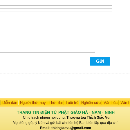
Diễn đàn
Người thời nay
Thời đại
Tuổi trẻ
Nghiên cứu
Văn hóa
Văn 
TRANG TIN ĐIỆN TỬ PHẬT GIÁO HÀ - NAM - NINH
Chịu trách nhiệm nội dung:
Thượng toạ Thích Giác Vũ
Mọi đóng góp ý kiến và gửi bài xin liên hệ Ban biên tập qua địa chỉ:
Email: thichgiacvu@gmail.com