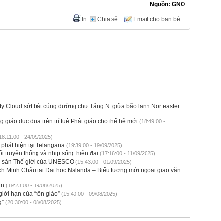
Nguồn: GNO
In
Chia sẻ
Email cho bạn bè
pty Cloud sớt bát cúng dường chư Tăng Ni giữa bão lạnh Nor’easter
g giáo dục dựa trên trí tuệ Phật giáo cho thế hệ mới
(18:49:00 -
18:11:00 - 24/09/2025)
 phát hiện tại Telangana
(19:39:00 - 19/09/2025)
i truyền thống và nhịp sống hiện đại
(17:16:00 - 11/09/2025)
i sản Thế giới của UNESCO
(15:43:00 - 01/09/2025)
ch Minh Châu tại Đại học Nalanda – Biểu tượng mới ngoại giao văn
an
(19:23:00 - 19/08/2025)
iới hạn của “tôn giáo”
(15:40:00 - 09/08/2025)
g”
(20:30:00 - 08/08/2025)