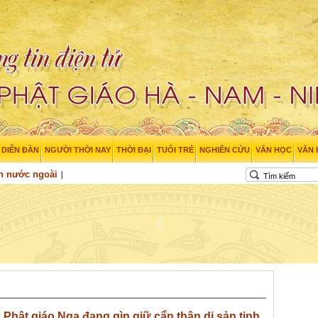
DIỄN ĐÀN
NGƯỜI THỜI NAY
THỜI ĐẠI
TUỔI TRẺ
NGHIÊN CỨU
VĂN HỌC
VĂN
n nước ngoài
Phật giáo Nga đang gìn giữ cẩn thận di sản tinh