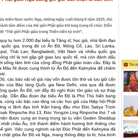
ủa miền Nam nước Nga, những ngày cuối tháng 9 năm 2025, thủ
hành tâm điểm của thế giới Phật giáo khi long trọng tổ chức Diễn
đề “Thế giới Phật giáo trong Thiên niên kỷ mới”.
quy tụ hơn 2.000 đại biểu là Tăng sĩ, học giả, nhà lãnh đạo
5 quốc gia, trong đó có Ấn Độ, Mông Cổ, Lào, Sri Lanka,
pal, Thái Lan, Bangladesh, Việt Nam và nhiều quốc gia
ông chỉ là nơi gặp gỡ giao lưu quốc tế, mà còn đánh dấu
ời sống tâm linh của cộng đồng Phật giáo toàn cầu. Đây là
Tin 
Ca Mâu Ni được cung thỉnh từ Ấn Độ đến Kalmykia để chiêm
ái.
, các bảo vật vô giá này vốn được tôn thờ và lưu giữ cẩn
iáo của Bảo tàng Quốc gia New Delhi, vừa qua đã được
ng quân Ấn Độ, với đầy đủ nghi thức tôn giáo và sự tháp
 cấp. Dẫn đầu đoàn đại biểu Ấn Độ là Phó Thủ hiến bang
, cùng các bậc cao tăng và các học giả của Hiệp hội Phật
ững vị lãnh đạo tinh thần hàng đầu như Đức Sakya Trizin
tsak Rinpoche thứ 13, Đức Yongzin Ling Rinpoche thứ 7 và
 hiện được cung an trang trọng tại tu viện Geden Sheddup
n nhất châu Âu, trở thành điểm hành hương linh thiêng cho
hế giới. Việc cung nghinh xá-lợi Đức Phật đến Kalmykia đã
n chặt giữa Ấn Độ và Nga, mang thông điệp từ bi, hòa bình