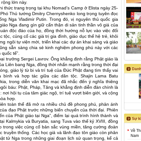
 rộng lớn này.
hi thức trang trọng tại khu Nomad’s Camp ở Elista ngày 25-
, Phó Thủ tướng Dmitry Chernyshenko long trọng tuyên đọc
ng Nga Vladimir Putin. Trong đó, vị nguyên thủ quốc gia
giáo Nga đang gìn giữ cẩn thận di sản tinh thần vô giá của
 quán độc đáo của họ, đồng thời hướng nỗ lực vào việc đối
c tộc, củng cố các giá trị gia đình, giáo dục thế hệ trẻ, khôi
g ngôi tự viện mới, triển khai các dự án khai sáng và giáo
cũng sẵn sàng chia sẻ kinh nghiệm phong phú này với các
 quốc tế”.
oại trưởng Sergei Lavrov. Ông khẳng định rằng Phật giáo là
của Liên bang Nga, đồng thời nhấn mạnh rằng trong thời đại
Danh
g, giáo lý từ bi và trí tuệ của Đức Phật đang tìm thấy vai
a bình và hợp tác giữa các dân tộc. Shajin Lama Batu
kia, trong diễn văn khai mạc đã nhắc đến ý nghĩa thiêng
 ngôi báu: Phật, Pháp, Tăng và khẳng định diễn đàn chính là
nơi hội tụ của tâm giác ngộ, trí tuệ vượt biên giới, và cộng
hòa hợp.
hiên toàn thể đã mở ra nhiều chủ đề phong phú, phản ánh
ủa đạo Phật trước những biến chuyển của thời đại. Phiên
iển của Phật giáo tại Nga”, điểm lại quá trình hình thành và
Sự ki
 tại Kalmykia và Buryatia, sang Tuva vào thế kỷ XVIII, đồng
áo trong việc củng cố bản sắc vùng miền, tăng cường đoàn
Về Th
đức truyền thống. Các học giả và lãnh đạo tôn giáo còn phân
Nam
t tử Nga trong những giai đoạn lịch sử quan trọng, kể cả