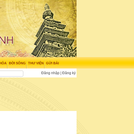
 HÓA
ĐỜI SỐNG
THƯ VIỆN
GỬI BÀI
Đăng nhập
|
Đăng ký