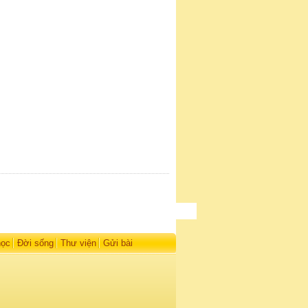
học
Đời sống
Thư viện
Gửi bài