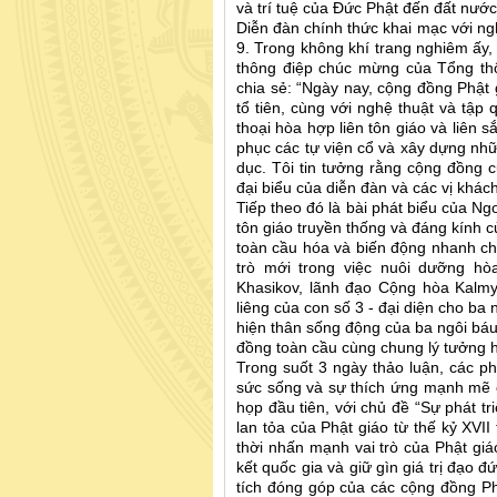
và trí tuệ của Đức Phật đến đất nước
Diễn đàn chính thức khai mạc với ng
9. Trong không khí trang nghiêm ấy
thông điệp chúc mừng của Tổng thố
chia sẻ: “Ngày nay, cộng đồng Phật 
tổ tiên, cùng với nghệ thuật và tập
thoại hòa hợp liên tôn giáo và liên sắ
phục các tự viện cổ và xây dựng nhữn
dục. Tôi tin tưởng rằng cộng đồng 
đại biểu của diễn đàn và các vị khách
Tiếp theo đó là bài phát biểu của Ng
tôn giáo truyền thống và đáng kính 
toàn cầu hóa và biến động nhanh chón
trò mới trong việc nuôi dưỡng hò
Khasikov, lãnh đạo Cộng hòa Kalmy
liêng của con số 3 - đại diện cho ba
hiện thân sống động của ba ngôi báu: 
đồng toàn cầu cùng chung lý tưởng 
Trong suốt 3 ngày thảo luận, các p
sức sống và sự thích ứng mạnh mẽ c
họp đầu tiên, với chủ đề “Sự phát tr
lan tỏa của Phật giáo từ thế kỷ XVII
thời nhấn mạnh vai trò của Phật gi
kết quốc gia và giữ gìn giá trị đạo 
tích đóng góp của các cộng đồng Phậ