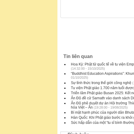
Tin liên quan
Hoa Kỳ: Phật tử quốc tế về tu viện Em
(14:32:00 - 15/10/2025)
“Buddhist Education Aspirations”: Khun
01/10/2025)
Sự tỉnh thức trong thế giới công nghệ
(
Tu viện Phật giáo 1.700 năm tuổi được
Triển lãm Phật giáo Busan 2025: Kết nố
Ấn Độ đề cử Sarnath vào danh sách D
Ấn Độ phê duyệt dự án Hội trường Thí
hóa Việt – Ấn
(19:28:00 - 19/08/2025)
Bí mật hạnh phúc của người dân Bhut
Hàn Quốc: Khi Phật giáo bước ra khỏi g
Sức hấp dẫn của một “tu sĩ bình thườn