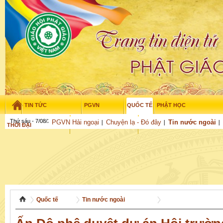
TIN TỨC
PGVN
QUỐC TẾ
PHẬT HỌC
Thứ sáu - 7/08/2026
–
21
:
58
:
29
PGVN Hải ngoại
Chuyện lạ - Đó đây
Tin nước ngoài
THỜI ĐẠI
TUỔI TRẺ
NGHIÊN CỨU
THƯ VIỆN
GỬI BÀI
Quốc tế
Tin nước ngoài