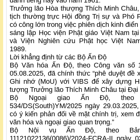
danh tiếng này vào năm 1961.
Trưởng lão Hòa thượng Thích Minh Châu,
tịch thường trực Hội đồng Trị sự và Ph
có công lớn trong việc phiên dịch kinh điển 
sáng lập Học viện Phật giáo Việt Nam t
và Viện Nghiên cứu Phật học Việt N
1989.
Lời khẳng định từ các Bộ Ấn Độ
Bộ Văn hóa Ấn Độ, theo Công văn số 1
05.08.2025, đã chính thức “phê duyệt đề x
Ghi nhớ (MoU) với VIBS để xây dựng Hội
tượng Trưởng lão Thích Minh Châu tại Đại
Bộ Ngoại giao Ấn Độ, theo
534/DS(South)YM/2025 ngày 29.03.2025,
có ý kiến phản đối về mặt chính trị, xem 
văn hóa và ngoại giao quan trọng.”
Bộ Nội vụ Ấn Độ, theo Bả
11121022136(0086)/2024-FCRA-II ngày 0