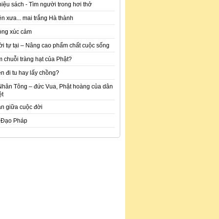
hiệu sách - Tìm người trong hơi thở
n xưa... mai trắng Hà thành
òng xúc cảm
ời tự tại – Nâng cao phẩm chất cuộc sống
m chuỗi tràng hạt của Phật?
n đi tu hay lấy chồng?
Nhân Tông – đức Vua, Phật hoàng của dân
ệt
an giữa cuộc đời
 Đạo Pháp