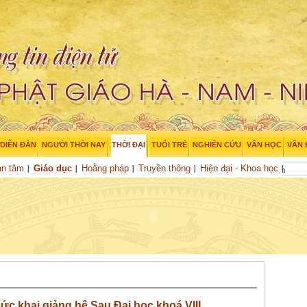
DIỄN ĐÀN
NGƯỜI THỜI NAY
THỜI ĐẠI
TUỔI TRẺ
NGHIÊN CỨU
VĂN HỌC
VĂN
an tâm
Giáo dục
Hoằng pháp
Truyền thông
Hiện đại - Khoa học
ức khai giảng hệ Sau Đại học khoá VIII