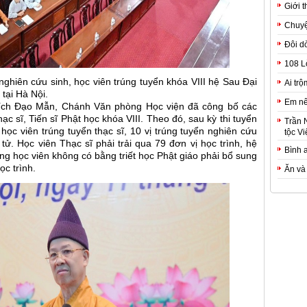
Giới t
Chuyệ
Đôi d
108 L
nghiên cứu sinh, học viên trúng tuyển khóa VIII hệ Sau Đại
Ai trộ
tại Hà Nội.
Em nê
ích Đạo Mẫn, Chánh Văn phòng Học viện đã công bố các
c sĩ, Tiến sĩ Phật học khóa VIII. Theo đó, sau kỳ thi tuyển
Trần 
học viên trúng tuyển thạc sĩ, 10 vị trúng tuyển nghiên cứu
tộc Vi
t tử. Học viên Thạc sĩ phải trải qua 79 đơn vị học trình, hệ
Bình 
hững học viên không có bằng triết học Phật giáo phải bổ sung
ọc trình.
Ăn và