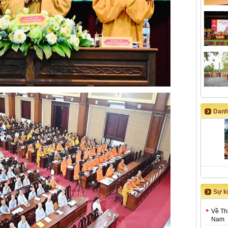
Danh
Sự ki
Về Th
Nam