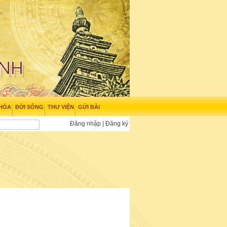
 HÓA
ĐỜI SỐNG
THƯ VIỆN
GỬI BÀI
Đăng nhập
|
Đăng ký