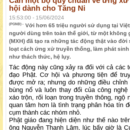
Cần một bộ quy chuẩn về ứng xử
hội dành cho Tăng Ni
15:53:00 - 15/06/2024
(PGNĐ) -
Với hơn 65 triệu người sử dụng tại Việ
người dùng trên toàn thế giới, từ một không 
(MXH) đã tạo ra những tác động thật vào đời 
loạt cách ứng xử truyền thống, làm phát sinh
như thách thức, hệ lụy.
Tác động này cũng xảy ra đối với cả các t
đạo Phật. Cơ hội và phương tiện để tru
được mở ra; nhưng do những điều chỉnh 
bùng nổ và luôn thay đổi của công nghệ
xáo trộn, rối loạn trong truyền thông, ngộ 
quan tâm hơn là tình trạng phân hóa tín 
cụm thành các nhóm nhỏ.
Phật giáo đang hiện diện như thế nào t
ông Nguyễn Thanh Lâm, lúc bấy giờ là C