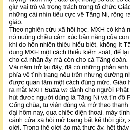
giữ vai trò và trọng trách trong tổ chức Gi
những cái nhìn tiêu cực về Tăng Ni, rộng ra
giáo.
Theo nghiên cứu xã hội học, MXH có khả n
nó nuông chiều cảm xúc bản năng của con 
khi do hồn nhiên thiếu hiểu biết, không ít T
dụng MXH một cách thiếu kiểm soát, để lại
cho cá nhân ấy mà còn cho cả Tăng đoàn.
Vài năm trở lại đây, đã có những phản ánh,
phía về tình trạng nêu trên nhưng dường 
được quan tâm một cách đúng mức. Giáo h
ra mắt MXH
Butta.vn
dành cho người Phật 
hút được người dùng là Tăng Ni và tín đồ P
Cổng chùa, tu viện đóng và mở theo thanh 
đại hôm nay, qua chiếc điện thoại, máy tính 
cánh cửa xã hội mở toang bất kể thời giờ, 
giới. Trong thế giới ảo mà thực ấy, hết thả