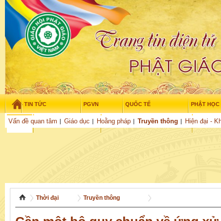
TIN TỨC
PGVN
QUỐC TẾ
PHẬT HỌC
Chủ nhật - 9/08/2026
–
14
:
18
:
13
Vấn đề quan tâm
Giáo dục
Hoằng pháp
Truyền thông
Hiện đại - K
THỜI ĐẠI
TUỔI TRẺ
NGHIÊN CỨU
VĂN HỌC
GỬI BÀI
Thời đại
Truyền thông