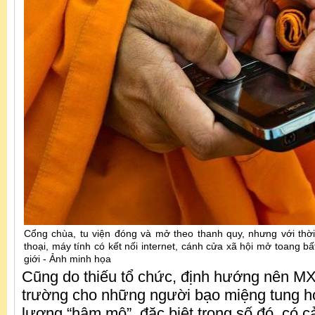
Cổng chùa, tu viện đóng và mở theo thanh quy, nhưng với thời
thoại, máy tính có kết nối internet, cánh cửa xã hội mở toang bấ
giới - Ảnh minh họa
Cũng do thiếu tổ chức, định hướng nên MX
trường cho những người bạo miệng tung h
lượng “hâm mộ”, đặc biệt trong số đó, có 