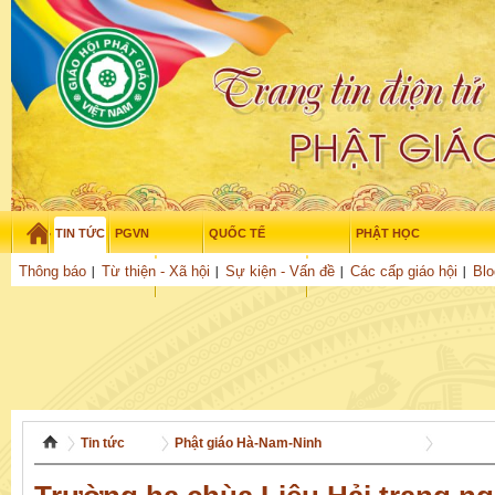
TIN TỨC
PGVN
QUỐC TẾ
PHẬT HỌC
Chủ nhật - 9/08/2026
–
06
:
10
:
34
Thông báo
Từ thiện - Xã hội
Sự kiện - Vấn đề
Các cấp giáo hội
Blo
THỜI ĐẠI
TUỔI TRẺ
NGHIÊN CỨU
THƯ VIỆN
GỬI BÀI
Tin tức
Phật giáo Hà-Nam-Ninh