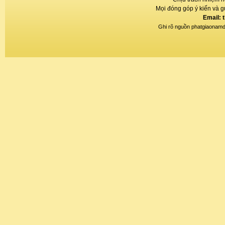
Mọi đóng góp ý kiến và gử
Email: 
Ghi rõ nguồn phatgiaonamdin