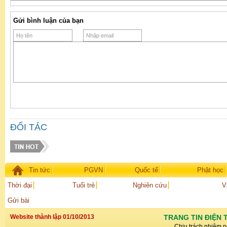
Gửi bình luận của bạn
ĐỐI TÁC
Tin tức
PGVN
Quốc tế
Phật học
Thời đại
Tuổi trẻ
Nghiên cứu
V
Gửi bài
Website thành lập 01/10/2013
TRANG TIN ĐIỆN 
Chịu trách nhiệm n