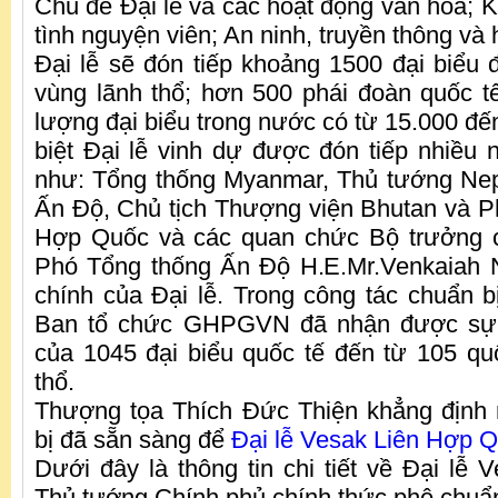
Chủ đề Đại lễ và các hoạt động văn hóa; K
tình nguyện viên; An ninh, truyền thông và 
Đại lễ sẽ đón tiếp khoảng 1500 đại biểu
vùng lãnh thổ; hơn 500 phái đoàn quốc t
lượng đại biểu trong nước có từ 15.000 đế
biệt Đại lễ vinh dự được đón tiếp nhiều 
như: Tổng thống Myanmar, Thủ tướng Nep
Ấn Độ, Chủ tịch Thượng viện Bhutan và P
Hợp Quốc và các quan chức Bộ trưởng 
Phó Tổng thống Ấn Độ H.E.Mr.Venkaiah N
chính của Đại lễ. Trong công tác chuẩn b
Ban tổ chức GHPGVN đã nhận được sự
của 1045 đại biểu quốc tế đến từ 105 qu
thổ.
Thượng tọa Thích Đức Thiện khẳng định 
bị đã sẵn sàng để
Đại lễ Vesak Liên Hợp 
Dưới đây là thông tin chi tiết về Đại lễ
Thủ tướng Chính phủ chính thức phê chuẩ