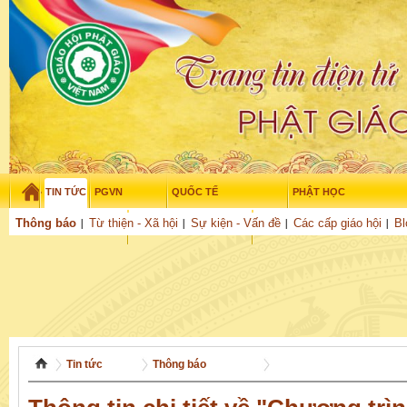
TIN TỨC
PGVN
QUỐC TẾ
PHẬT HỌC
Thứ năm - 6/08/2026
–
17
:
08
:
15
Thông báo
Từ thiện - Xã hội
Sự kiện - Vấn đề
Các cấp giáo hội
Bl
THỜI ĐẠI
TUỔI TRẺ
NGHIÊN CỨU
THƯ VIỆN
GỬI BÀI
Tin tức
Thông báo