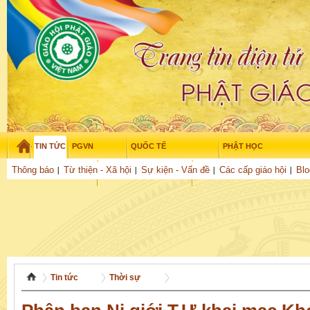
TIN TỨC
PGVN
QUỐC TẾ
PHẬT HỌC
Thứ sáu - 7/08/2026
–
12
:
06
:
04
Thông báo
Từ thiện - Xã hội
Sự kiện - Vấn đề
Các cấp giáo hội
Blo
THỜI ĐẠI
TUỔI TRẺ
NGHIÊN CỨU
THƯ VIỆN
GỬI BÀI
Tin tức
Thời sự