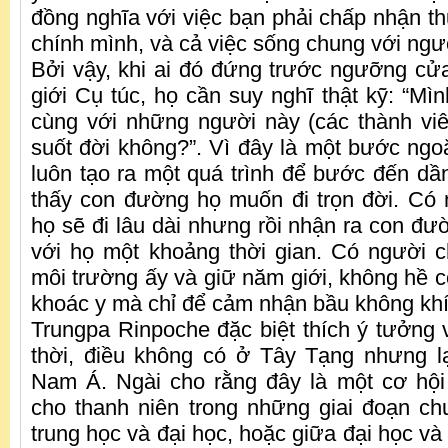
đồng nghĩa với việc bạn phải chấp nhận th
chính mình, và cả việc sống chung với ngư
Bởi vậy, khi ai đó đứng trước ngưỡng cửa
giới Cụ túc, họ cần suy nghĩ thật kỹ: “Mì
cùng với những người này (các thành vi
suốt đời không?”. Vì đây là một bước ngoặ
luôn tạo ra một quá trình để bước đến dầ
thấy con đường họ muốn đi trọn đời. Có
họ sẽ đi lâu dài nhưng rồi nhận ra con đư
với họ một khoảng thời gian. Có người 
môi trường ấy và giữ năm giới, không hề c
khoác y mà chỉ để cảm nhận bầu không khí
Trungpa Rinpoche đặc biệt thích ý tưởng v
thời, điều không có ở Tây Tạng nhưng l
Nam Á. Ngài cho rằng đây là một cơ hội 
cho thanh niên trong những giai đoạn ch
trung học và đại học, hoặc giữa đại học và