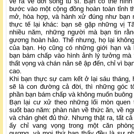
vẽ ra về đời sống tu sĩ. Bạn có thể hìn
bước vào một cộng đồng hoàn toàn tỉnh th
mở, hòa hợp, và hành xử đúng như bạn
thực tế lại khác: bạn sẽ gặp những vị 
nhiều năm, những người mà bạn tin rằng
gương hoàn hảo. Thế nhưng, họ lại khôn
của bạn. Họ cũng có những giới hạn và 
bạn bám chấp vào hình ảnh lý tưởng mà 
thất vọng và chán nản sẽ ập đến, chỉ vì bạ
cao.
Khi bạn thực sự cam kết ở lại sáu tháng, 
sẽ là con đường cả đời, thì những góc t
phần bạn bám chấp và không muốn buông bỏ
Bạn lại cư xử theo những lối mòn quen 
suốt bao năm: phàn nàn về thức ăn, về ngư
và chán ghét đủ thứ. Nhưng thật ra, tất c
ấy chỉ vang vọng trong một căn phòn
gương, và mọi thứ bạn thấy đều là sự p