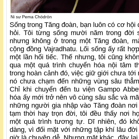
Ni sư Pema Chödrön
Sống trong Tăng đoàn, bạn luôn có cơ hội 
hỏi. Tôi từng sống mười năm trong đời 
nhưng không ở trong một Tăng đoàn, mà
cộng đồng Vajradhatu. Lối sống ấy rất hợp 
một lần hối tiếc. Thế nhưng, tôi cũng khô
qua một quá trình chuyển hóa nội tâm t
trong hoàn cảnh đó, việc giữ giới chưa tới
nó chưa chạm đến những vùng sâu thẳm n
Chỉ khi chuyển đến tu viện Gampo Abbey
hóa ấy mới trở nên vô cùng sâu sắc và mãn
những người gia nhập vào Tăng đoàn nơi đ
tạm thời hay trọn đời, tôi đều thấy nơi h
một quá trình tương tự. Dĩ nhiên, đó kh
dàng, vì đối mặt với những tập khí lâu đờ
giờ là chuyện dễ. Nhưng mặt khác, đây lại