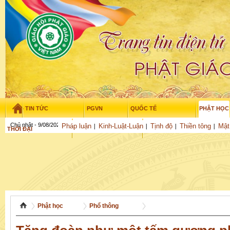
TIN TỨC
PGVN
QUỐC TẾ
PHẬT HỌC
Chủ nhật - 9/08/2026
–
14
:
32
:
17
Pháp luận
Kinh-Luật-Luận
Tịnh độ
Thiền tông
Mật
THỜI ĐẠI
TUỔI TRẺ
NGHIÊN CỨU
THƯ VIỆN
GỬI BÀI
Phật học
Phổ thông