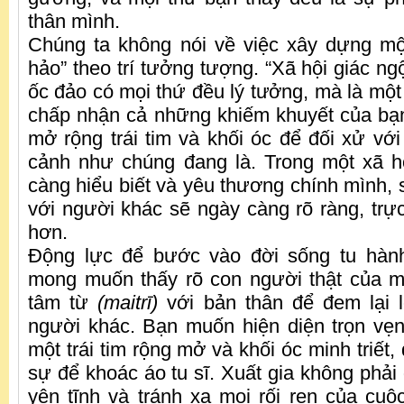
thân mình.
Chúng ta không nói về việc xây dựng mộ
hảo” theo trí tưởng tượng. “Xã hội giác ng
ốc đảo có mọi thứ đều lý tưởng, mà là một
chấp nhận cả những khiếm khuyết của bạ
mở rộng trái tim và khối óc để đối xử vớ
cảnh như chúng đang là. Trong một xã h
càng hiểu biết và yêu thương chính mình, 
với người khác sẽ ngày càng rõ ràng, trực
hơn.
Động lực để bước vào đời sống tu hành
mong muốn thấy rõ con người thật của m
tâm từ
(maitrī)
với bản thân để đem lại l
người khác. Bạn muốn hiện diện trọn vẹn
một trái tim rộng mở và khối óc minh triết,
sự để khoác áo tu sĩ. Xuất gia không phải
yên tĩnh và tránh xa mọi rối ren của cuộ