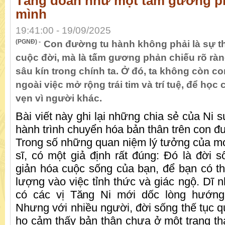
Tăng đoàn như một tấm gương ph
mình
19:41:00 - 19/09/2025
(PGNĐ) -
Con đường tu hành không phải là sự tho
cuộc đời, mà là tấm gương phản chiếu rõ rà
sâu kín trong chính ta. Ở đó, ta không còn 
ngoài việc mở rộng trái tim và trí tuệ, để học 
vẹn vì người khác.
Bài viết này ghi lại những chia sẻ của Ni
hành trình chuyển hóa bản thân trên con đư
Trong số những quan niệm lý tưởng của mọi
sĩ, có một giả định rất đúng: Đó là đời 
giản hóa cuộc sống của bạn, để bạn có t
lượng vào việc tỉnh thức và giác ngộ. Dĩ n
có các vị Tăng Ni mới dốc lòng hướng
Nhưng với nhiều người, đời sống thế tục q
họ cảm thấy bản thân chưa ở một trạng th