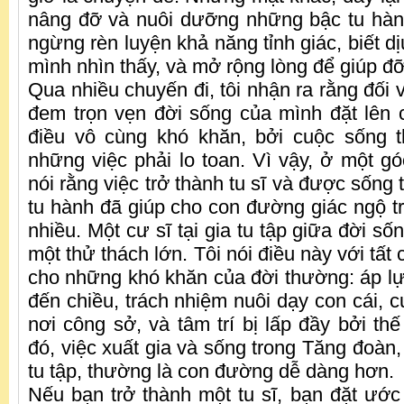
nâng đỡ và nuôi dưỡng những bậc tu hàn
ngừng rèn luyện khả năng tỉnh giác, biết d
mình nhìn thấy, và mở rộng lòng để giúp đ
Qua nhiều chuyến đi, tôi nhận ra rằng đối v
đem trọn vẹn đời sống của mình đặt lên 
điều vô cùng khó khăn, bởi cuộc sống t
những việc phải lo toan. Vì vậy, ở một gó
nói rằng việc trở thành tu sĩ và được sống
tu hành đã giúp cho con đường giác ngộ tr
nhiều. Một cư sĩ tại gia tu tập giữa đời số
một thử thách lớn. Tôi nói điều này với tất
cho những khó khăn của đời thường: áp lự
đến chiều, trách nhiệm nuôi dạy con cái, 
nơi công sở, và tâm trí bị lấp đầy bởi th
đó, việc xuất gia và sống trong Tăng đoàn
tu tập, thường là con đường dễ dàng hơn.
Nếu bạn trở thành một tu sĩ, bạn đặt ướ