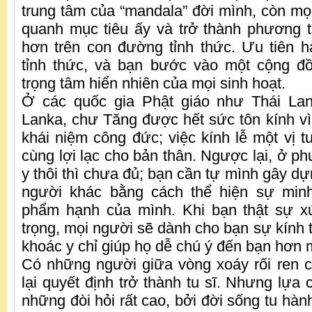
trung tâm của “mandala” đời mình, còn mọ
quanh mục tiêu ấy và trở thành phương t
hơn trên con đường tỉnh thức. Ưu tiên 
tỉnh thức, và bạn bước vào một cộng đồ
trọng tâm hiển nhiên của mọi sinh hoạt.
Ở các quốc gia Phật giáo như Thái La
Lanka, chư Tăng được hết sức tôn kính 
khái niệm công đức; việc kính lễ một vị t
cùng lợi lạc cho bản thân. Ngược lại, ở p
y thôi thì chưa đủ; bạn cần tự mình gây dự
người khác bằng cách thể hiện sự minh 
phẩm hạnh của mình. Khi bạn thật sự 
trọng, mọi người sẽ dành cho bạn sự kính t
khoác y chỉ giúp họ dễ chú ý đến bạn hơn m
Có những người giữa vòng xoáy rối ren c
lại quyết định trở thành tu sĩ. Nhưng lựa
những đòi hỏi rất cao, bởi đời sống tu hà