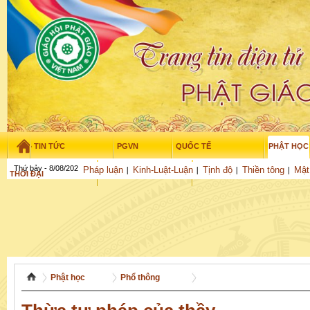
TIN TỨC
PGVN
QUỐC TẾ
PHẬT HỌC
Thứ bảy - 8/08/2026
–
05
:
19
:
05
Pháp luận
Kinh-Luật-Luận
Tịnh độ
Thiền tông
Mật
THỜI ĐẠI
TUỔI TRẺ
NGHIÊN CỨU
THƯ VIỆN
GỬI BÀI
Phật học
Phổ thông