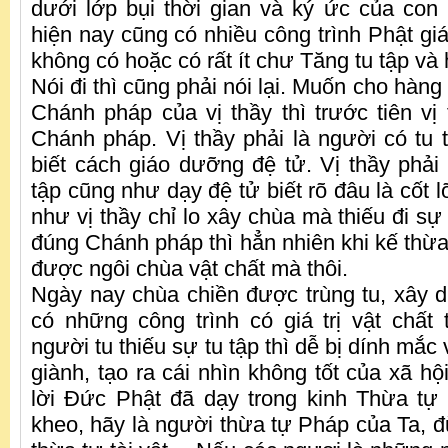
dưới lớp bụi thời gian và ký ức của co
hiện nay cũng có nhiều công trình Phật gi
không có hoặc có rất ít chư Tăng tu tập và
Nói đi thì cũng phải nói lại. Muốn cho hàng 
Chánh pháp của vị thầy thì trước tiên vị 
Chánh pháp. Vị thầy phải là người có tu 
biết cách giáo dưỡng đệ tử. Vị thầy phải
tập cũng như dạy đệ tử biết rõ đâu là cốt l
như vị thầy chỉ lo xây chùa mà thiếu đi sự
đúng Chánh pháp thì hẳn nhiên khi kế thừa 
được ngôi chùa vật chất mà thôi.
Ngày nay chùa chiền được trùng tu, xây d
có những công trình có giá trị vật chất
người tu thiếu sự tu tập thì dễ bị dính mắc 
giành, tạo ra cái nhìn không tốt của xã hộ
lời Đức Phật đã dạy trong kinh Thừa tự
kheo, hãy là người thừa tự Pháp của Ta, 