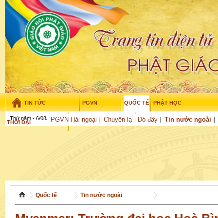
TIN TỨC
PGVN
QUỐC TẾ
PHẬT HỌC
Thứ năm - 6/08/2026
–
22
:
24
:
37
PGVN Hải ngoại
Chuyện lạ - Đó đây
Tin nước ngoài
THỜI ĐẠI
TUỔI TRẺ
NGHIÊN CỨU
THƯ VIỆN
GỬI BÀI
Quốc tế
Tin nước ngoài