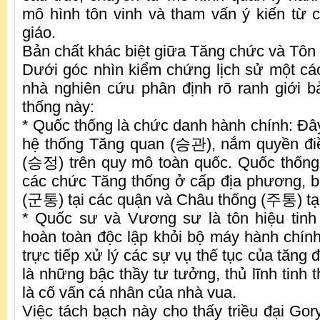
mô hình tôn vinh và tham vấn ý kiến từ 
giáo.
Bản chất khác biệt giữa Tăng chức và Tôn
Dưới góc nhìn kiểm chứng lịch sử một cá
nhà nghiên cứu phân định rõ ranh giới b
thống này:
* Quốc thống là chức danh hành chính: Đâ
hệ thống Tăng quan (승관), nắm quyền đi
(승정) trên quy mô toàn quốc. Quốc thống t
các chức Tăng thống ở cấp địa phương, 
(군통) tại các quận và Châu thống (주통) tại
* Quốc sư và Vương sư là tôn hiệu tinh t
hoàn toàn độc lập khỏi bộ máy hành chín
trực tiếp xử lý các sự vụ thế tục của tăng 
là những bậc thầy tư tưởng, thủ lĩnh tinh 
là cố vấn cá nhân của nhà vua.
Việc tách bạch này cho thấy triều đại Gor