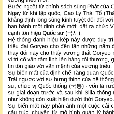
Bước ngoặt từ chính sách sùng Phật của C
Ngay từ khi lập quốc, Cao Ly Thái Tổ (Thá
khẳng định lòng sùng kính tuyệt đối đối với
ban hành một định chế mới: đặt ra chức
cạnh tôn hiệu Quốc sư (국사).
Hệ thống danh hiệu kép này được duy trì 
triều đại Goryeo cho đến tận những năm 
thay đổi này cho thấy vương thất Goryeo 
vị trí cố vấn tâm linh lên hàng tối thượng,
tin tôn giáo với vận mệnh của vương triều.
Sự biến mất của định chế Tăng quan Quốc
Trái ngược với sự hưng thịnh của hệ thố
sư, chức vị Quốc thống (국통) - vốn là rườ
sự giai đoạn trước và sau khi Silla thống
như không còn xuất hiện dưới thời Goryeo.
Sự biến mất này phản ánh một cuộc cải 
cấu trúc, chuyển từ mô hình quản lý hàn