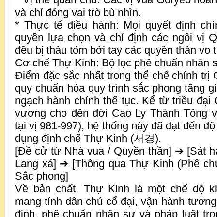
và chỉ đóng vai trò bù nhìn.
* Thực tế điều hành: Mọi quyết định ch
quyền lựa chọn và chỉ định các ngôi vị
đều bị thâu tóm bởi tay các quyền thần võ 
Cơ chế Thự Kinh: Bộ lọc phê chuẩn nhân s
Điểm đặc sắc nhất trong thể chế chính trị 
quy chuẩn hóa quy trình sắc phong tăng g
ngạch hành chính thế tục. Kể từ triều đạ
vương cho đến đời Cao Ly Thành Tôn
tại vị 981-997), hệ thống này đã đạt đến độ
dụng định chế Thự Kinh (서경).
[Đề cử từ Nhà vua / Quyền thần] ➔ [Sát h
Lang xá] ➔ [Thông qua Thự Kinh (Phê ch
Sắc phong]
Về bản chất, Thự Kinh là một chế độ k
mang tính dân chủ cổ đại, vận hành tươn
định, phê chuẩn nhân sự và pháp luật tro