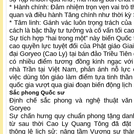
* Hành chính: Đảm nhiệm trọn vẹn vai trò 
quan và điều hành Tăng chính như thời kỳ S
* Tâm linh: Gánh vác luôn trọng trách của
cách là bậc thầy tư tưởng và cố vấn tối ca
Sự tích hợp “hai trong một” này biến Quốc 
cao quyền lực tuyệt đối của Phật giáo Giai
đại Goryeo (Cao Ly) tại bán đảo Triều Tiên 
có nhiều điểm tương đồng kinh ngạc với
nhà Trần tại Việt Nam, phản ánh nỗ lực c
việc dùng tôn giáo làm điểm tựa tinh thần
quốc gia vượt qua giai đoạn biến động lịch
Sắc phong Quốc sư
Định chế sắc phong và nghệ thuật văn 
Goryeo
Sự chấn hưng quy chuẩn phong tặng danh
từ sau thời Cao Ly Quang Tông đã đặt
thông lệ lịch sử: nâng tầm Vương sư th