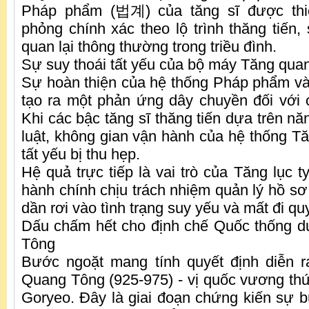
Pháp phẩm (법계) của tăng sĩ được thiế
phỏng chính xác theo lộ trình thăng tiến,
quan lại thông thường trong triều đình.
Sự suy thoái tất yếu của bộ máy Tăng qua
Sự hoàn thiện của hệ thống Pháp phẩm và 
tạo ra một phản ứng dây chuyền đối với c
Khi các bậc tăng sĩ thăng tiến dựa trên năn
luật, không gian vận hành của hệ thống T
tất yếu bị thu hẹp.
Hệ quả trực tiếp là vai trò của Tăng lục
hành chính chịu trách nhiệm quản lý hồ sơ 
dần rơi vào tình trạng suy yếu và mất đi qu
Dấu chấm hết cho định chế Quốc thống d
Tông
Bước ngoặt mang tính quyết định diễn r
Quang Tông (925-975) - vị quốc vương thứ
Goryeo. Đây là giai đoạn chứng kiến sự b