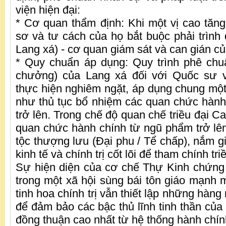
viện hiện đại:
* Cơ quan thẩm định: Khi một vị cao tăn
sơ và tư cách của họ bắt buộc phải trìn
Lang xá) - cơ quan giám sát và can gián của
* Quy chuẩn áp dụng: Quy trình phê chu
chưởng) của Lang xá đối với Quốc sư
thực hiện nghiêm ngặt, áp dụng chung mộ
như thủ tục bổ nhiệm các quan chức hàn
trở lên. Trong chế độ quan chế triều đại C
quan chức hành chính từ ngũ phẩm trở lên
tộc thượng lưu (Đại phu / Tể chấp), nắm 
kinh tế và chính trị cốt lõi để tham chính tri
Sự hiện diện của cơ chế Thự Kinh chứng
trong một xã hội sùng bái tôn giáo mạnh 
tinh hoa chính trị vẫn thiết lập những hàng
để đảm bảo các bậc thủ lĩnh tinh thần của
đồng thuận cao nhất từ hệ thống hành chín