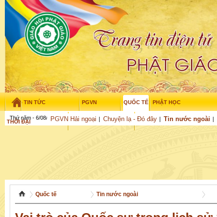
TIN TỨC
PGVN
QUỐC TẾ
PHẬT HỌC
Thứ năm - 6/08/2026
–
06
:
12
:
49
PGVN Hải ngoại
Chuyện lạ - Đó đây
Tin nước ngoài
THỜI ĐẠI
TUỔI TRẺ
NGHIÊN CỨU
THƯ VIỆN
GỬI BÀI
Quốc tế
Tin nước ngoài