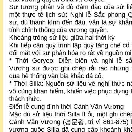
Sự tương phản về độ đậm đặc của sử li
một thực tế lịch sử: Nghi lễ Sắc phong
sư, dù thành kính đến đâu, vẫn là sự khẳn
tính chính thống của vương quyền.
Khoảng trống sử liệu giữa hai thời kỳ
Khi tiếp cận quy trình lập quy tăng chế cổ
đối mặt với sự phân hóa rõ rệt về nguồn m
* Thời Goryeo: Diễn biến và nghi lễ 
Vương sư được ghi chép rải rác nhưng 
qua hệ thống văn bia khắc đá cổ.
* Thời Silla: Nguồn sử liệu về nghi thức nà
vô cùng khan hiếm, khiến việc phục dựng 
thách thức.
Điển lễ cung đình thời Cảnh Văn Vương
Mặc dù sử liệu thời Silla ít ỏi, một ghi ché
Cảnh Văn Vương (경문왕, trị vì 861-875) l
vương quốc Silla đã cung cấp khoảnh khắ