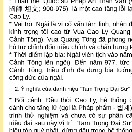
* Thân thế: Quốc sư Pháp Ấn Thản 
國師 坦文; 900-975), là một cao tăng lỗi lạ
Cao Ly.
* Vai trò: Ngài là vị cố vấn tâm linh, nhận
kính trọng tối cao từ Vua Cao Ly Quang
Cảnh Tông). Vua Quang Tông đã phong n
hỗ trợ chỉnh đốn triều chính và chấn hưng 
* Thời điểm lập bia: Ngài viên tịch vào n
Cảnh Tông lên ngôi). Đến năm 977, tức
Cảnh Tông, triều đình đã dựng bia tưởn
công đức của ngài.
Ý nghĩa của danh hiệu “Tam Trọng Đại Sư”
* Bối cảnh: Đầu thời Cao Ly, hệ thống 
dành cho tăng lữ (gọi là Pháp phẩm - 법계)
trình thử nghiệm và chưa có sự phân cấ
triều đại sau này.Vị trí: “Tam Trọng Đại
hiệu tôn quý nhất, đứng đầu trong hệ thốn