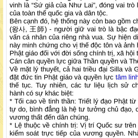
vinh là “Sứ giả của Như Lai”, đóng vai trò 
của toàn thể quốc gia và dân tộc.
Bên cạnh đó, hệ thống này còn bao gồm 
(왕사, 王師) - người giữ vai trò là bậc đạ
vấn cá nhân của riêng nhà vua. Sự hiện di
này minh chứng cho vị thế độc tôn và ảnh
Phật giáo đối với đời sống chính trị, xã hội 
Cán cân quyền lực giữa Thần quyền và Th
Về mặt lý thuyết, cả hai triều đại Silla và
đặt đức tin Phật giáo và quyền lực
tâm lin
thế tục. Tuy nhiên, các tư liệu lịch sử c
hành có sự khác biệt:
* Tối cao về tinh thần: Triết lý đạo Phật từ 
tự do, bình đẳng là hệ tư tưởng chủ đạo, c
vương thất đến dân chúng.
* Lệ thuộc về chính trị: Vị trí Quốc sư trê
kiểm soát trực tiếp của vương quyền. N