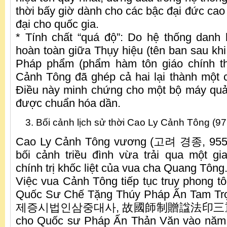
thời bấy giờ dành cho các bậc đại đức cao
đại cho quốc gia.
* Tính chất “quá độ”: Do hệ thống danh 
hoàn toàn giữa Thụy hiệu (tên ban sau khi
Pháp phẩm (phẩm hàm tôn giáo chính thứ
Cảnh Tông đã ghép cả hai lại thành một c
Điều này minh chứng cho một bộ máy quả
được chuẩn hóa dần.
Bối cảnh lịch sử thời Cao Ly Cảnh Tông (97
Cao Ly Cảnh Tông vương (고려 경종, 955-9
bối cảnh triều đình vừa trải qua một gi
chính trị khốc liệt của vua cha Quang Tông
Việc vua Cảnh Tông tiếp tục truy phong tô
Quốc Sư Chế Tặng Thúy Pháp Ấn Tam T
제증시법인삼중대사, 故國師制贈諡法印三重大師)
cho Quốc sư Pháp Ấn Thản Văn vào năm