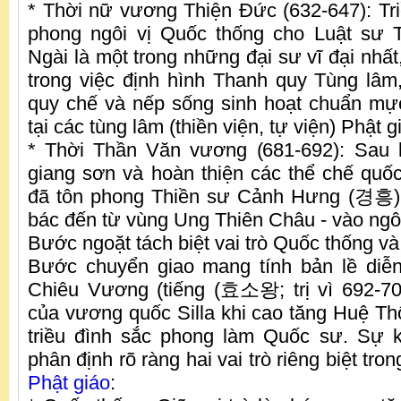
* Thời nữ vương Thiện Đức (632-647): Triề
phong ngôi vị Quốc thống cho Luật sư 
Ngài là một trong những đại sư vĩ đại nhất
trong việc định hình Thanh quy Tùng lâm, 
quy chế và nếp sống sinh hoạt chuẩn mự
tại các tùng lâm (thiền viện, tự viện) Phật
* Thời Thần Văn vương (681-692): Sau k
giang sơn và hoàn thiện các thể chế quố
đã tôn phong Thiền sư Cảnh Hưng (경흥) 
bác đến từ vùng Ung Thiên Châu - vào ngô
Bước ngoặt tách biệt vai trò Quốc thống v
Bước chuyển giao mang tính bản lề diễn
Chiêu Vương (tiếng (효소왕; trị vì 692-70
của vương quốc Silla khi cao tăng Huệ T
triều đình sắc phong làm Quốc sư. Sự k
phân định rõ ràng hai vai trò riêng biệt tro
Phật giáo
: