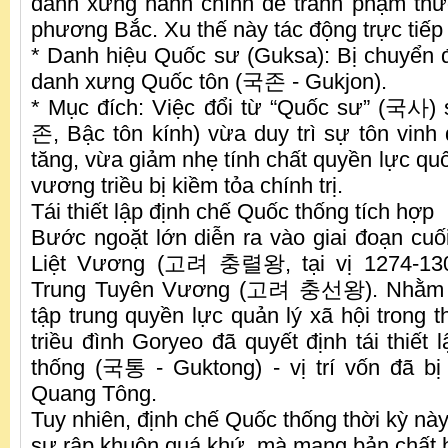
danh xưng hành chính để tránh phạm thư
phương Bắc. Xu thế này tác động trực tiếp 
* Danh hiệu Quốc sư (Guksa): Bị chuyển đ
danh xưng Quốc tôn (국존 - Gukjon).
* Mục đích: Việc đổi từ “Quốc sư” (국사)
존, Bậc tôn kính) vừa duy trì sự tôn vinh 
tăng, vừa giảm nhẹ tính chất quyền lực quố
vương triều bị kiềm tỏa chính trị.
Tái thiết lập định chế Quốc thống tích hợp
Bước ngoặt lớn diễn ra vào giai đoạn cuối
Liệt Vương (고려 충렬왕, tại vị 1274-130
Trung Tuyên Vương (고려 충선왕). Nhằm c
tập trung quyền lực quản lý xã hội trong 
triều đình Goryeo đã quyết định tái thiết
thống (국통 - Guktong) - vị trí vốn đã bị
Quang Tông.
Tuy nhiên, định chế Quốc thống thời kỳ nà
sự rập khuôn quá khứ, mà mang bản chất 