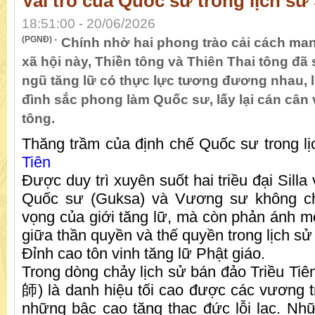
Vai trò của Quốc sư trong lịch sử 
18:51:00 - 20/06/2026
(PGNĐ) -
Chính nhờ hai phong trào cải cách man
xã hội này, Thiền tông và Thiên Thai tông đã 
ngũ tăng lữ có thực lực tương đương nhau, l
đình sắc phong làm Quốc sư, lấy lại cán cân 
tông.
Thăng trầm của định chế Quốc sư trong l
Tiên
Được duy trì xuyên suốt hai triều đại Silla
Quốc sư (Guksa) và Vương sư không ch
vọng của giới tăng lữ, mà còn phản ánh m
giữa thần quyền và thế quyền trong lịch sử 
Đỉnh cao tôn vinh tăng lữ Phật giáo.
Trong dòng chảy lịch sử bán đảo Triều T
師) là danh hiệu tối cao được các vương t
những bậc cao tăng thạc đức lỗi lạc. Nh