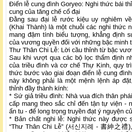
Điển lễ cung đình Goryeo: Nghi thức bái th
cung của tăng chế cổ đại
Đằng sau đại lễ rước kiệu uy nghiêm v
(Khai Thành) là một chuỗi các nghi thức n
mang đậm tính biểu tượng, khẳng định sự
của vương quyền đối với những bậc minh tr
Thư Thân Chi Lễ: Lời cầu thỉnh từ bậc vươ
Sau khi vượt qua các bộ lọc thẩm định 
của triều đình và cơ chế Thự Kinh, quy tr
thức bước vào giai đoạn điển lễ cung đình
này không phải là một mệnh lệnh áp đặt
thỉnh đầy thành kính:
* Sứ giả triều đình: Nhà vua đích thân phái
cấp mang theo sắc chỉ đến tận tự viện - n
ẩn tu - để long trọng truyền đạt ý nguyện c
* Bản chất nghi lễ: Nghi thức này được 
“Thư Thân Chi Lễ” (서신지례 - 書紳之禮), m