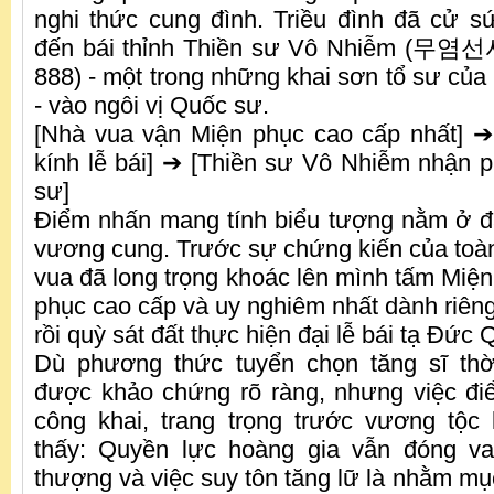
nghi thức cung đình. Triều đình đã cử 
đến bái thỉnh Thiền sư Vô Nhiễm (무
888) - một trong những khai sơn tổ sư của
- vào ngôi vị Quốc sư.
[Nhà vua vận Miện phục cao cấp nhất] ➔
kính lễ bái] ➔ [Thiền sư Vô Nhiễm nhận 
sư]
Điểm nhấn mang tính biểu tượng nằm ở đạ
vương cung. Trước sự chứng kiến của toàn
vua đã long trọng khoác lên mình tấm Miện
phục cao cấp và uy nghiêm nhất dành riêng
rồi quỳ sát đất thực hiện đại lễ bái tạ Đức
Dù phương thức tuyển chọn tăng sĩ th
được khảo chứng rõ ràng, nhưng việc đi
công khai, trang trọng trước vương tộc
thấy: Quyền lực hoàng gia vẫn đóng vai
thượng và việc suy tôn tăng lữ là nhằm mụ