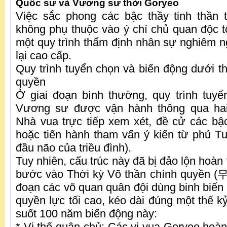
Quốc sư và Vương sư thời Goryeo
Việc sắc phong các bậc thầy tinh thần 
không phụ thuộc vào ý chí chủ quan độc tô
một quy trình thẩm định nhân sự nghiêm 
lại cao cấp.
Quy trình tuyển chọn và biến động dưới th
quyền
Ở giai đoạn bình thường, quy trình tuy
Vương sư được vận hành thông qua hai
Nhà vua trực tiếp xem xét, đề cử các bậ
hoặc tiến hành tham vấn ý kiến từ phủ 
đầu não của triều đình).
Tuy nhiên, cấu trúc này đã bị đảo lộn hoàn 
bước vào Thời kỳ Võ thần chính quyền (
đoạn các võ quan quân đội dùng binh biến 
quyền lực tối cao, kéo dài đúng một thế k
suốt 100 năm biến động này:
* Vị thế quân chủ: Các vị vua Goryeo hoàn