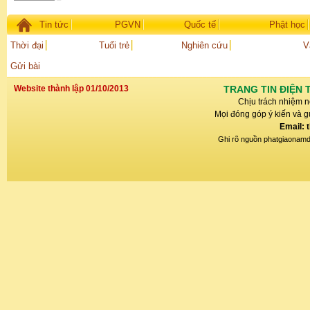
Tin tức
PGVN
Quốc tế
Phật học
Thời đại
Tuổi trẻ
Nghiên cứu
V
Gửi bài
Website thành lập 01/10/2013
TRANG TIN ĐIỆN 
Chịu trách nhiệm n
Mọi đóng góp ý kiến và gử
Email: 
Ghi rõ nguồn phatgiaonamdin