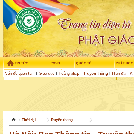
TIN TỨC
PGVN
QUỐC TẾ
PHẬT HỌC
Thứ năm - 6/08/2026
–
03
:
25
:
58
Vấn đề quan tâm
Giáo dục
Hoằng pháp
Truyền thông
Hiện đại - K
THỜI ĐẠI
TUỔI TRẺ
NGHIÊN CỨU
VĂN HỌC
GỬI BÀI
Thời đại
Truyền thông