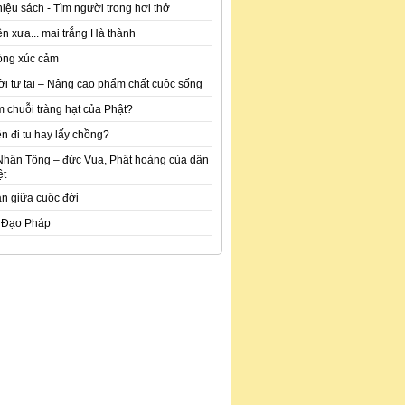
hiệu sách - Tìm người trong hơi thở
n xưa... mai trắng Hà thành
òng xúc cảm
ời tự tại – Nâng cao phẩm chất cuộc sống
m chuỗi tràng hạt của Phật?
n đi tu hay lấy chồng?
Nhân Tông – đức Vua, Phật hoàng của dân
ệt
an giữa cuộc đời
 Đạo Pháp