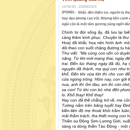
14:59:00 - 20/09/2025
(PGNĐ) -
Nhắc đến thiền sư, người ta t
hay đạo phong cao vút. Nhưng bên cạnh 
ngài còn là một tấm gương sáng ngời đán
Chính từ đời sống ấy, đã lưu lại b
càng thêm kính phục. Chuyện lá th
Hoa) đã khắc họa nên hình ảnh một
dõi theo con suốt chặng đường tu hà
Thư viết:
“Mẹ cùng con vốn có duyên
nặng. Từ khi mới mang thai, ngày 
trai. Đến lúc tháng ngày đã đủ, h
nguyện đã thành, mẹ quý con như tr
khổ. Đến khi vừa lớn thì cho con đế
cửa ngóng trông. Hôm nay, con gởi th
nua, anh thì ốm đau, em thì còn nhỏ
xa con! Từ khi con bỏ nhà đến phươ
lo. Khổ thay! Khổ thay!
Nay con đã thề chẳng trở về, mẹ c
Tường nằm trên băng tuyết hay Đin
kiền-liên độ mẹ thoát khỏi trầm luâ
mãi thầm trách, tha thiết mong con h
Thiền sư Động Sơn-Lương Giới, xuất
sáng ra dòng thiền Tào Động - một 