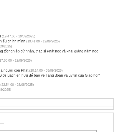
u
(19:47:00 - 19/09/2025)
hiếu chính mình
(19:41:00 - 19/09/2025)
/09/2025)
g tốt nghiệp cử nhân, thạc sĩ Phật học và khai giảng năm học
17:50:00 - 12/09/2025)
của người con Phật
(20:14:00 - 03/09/2025)
iới luật hiện hữu để bảo vệ Tăng đoàn và uy tín của Giáo hội"
(22:54:00 - 25/08/2025)
08/2025)