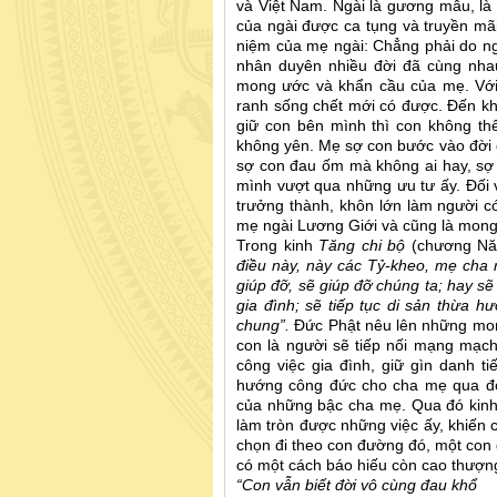
và Việt Nam. Ngài là gương mẫu, là 
của ngài được ca tụng và truyền mã
niệm của mẹ ngài: Chẳng phải do ng
nhân duyên nhiều đời đã cùng nhau
mong ước và khẩn cầu của mẹ. Với b
ranh sống chết mới có được. Đến khi
giữ con bên mình thì con không th
không yên. Mẹ sợ con bước vào đời g
sợ con đau ốm mà không ai hay, sợ 
mình vượt qua những ưu tư ấy. Đối
trưởng thành, khôn lớn làm người có
mẹ ngài Lương Giới và cũng là mon
Trong kinh
Tăng chi bộ
(chương Nă
điều này, này các Tỷ-kheo, mẹ cha 
giúp đỡ, sẽ giúp đỡ chúng ta; hay sẽ
gia đình; sẽ tiếp tục di sản thừa 
chung”.
Đức Phật nêu lên những mon
con là người sẽ tiếp nối mạng mạc
công việc gia đình, giữ gìn danh ti
hướng công đức cho cha mẹ qua đời
của những bậc cha mẹ. Qua đó kinh
làm tròn được những việc ấy, khiến 
chọn đi theo con đường đó, một con 
có một cách báo hiếu còn cao thượn
“Con vẫn biết đời vô cùng đau khổ