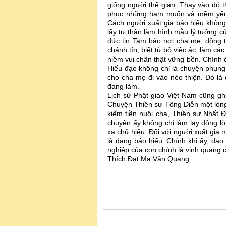
giống người thế gian. Thay vào đó t
phục những ham muốn và mềm yếu c
Cách người xuất gia báo hiếu không 
lấy tự thân làm hình mẫu lý tưởng củ
đức tin Tam bảo nơi cha mẹ, đồng t
chánh tín, biết từ bỏ việc ác, làm cá
niềm vui chân thật vững bền. Chính đ
Hiếu đạo không chỉ là chuyện phụn
cho cha mẹ đi vào nẻo thiện. Đó là 
đang làm.
Lịch sử Phật giáo Việt Nam cũng gh
Chuyện Thiền sư Tông Diễn một lòng
kiếm tiền nuôi cha, Thiền sư Nhất
chuyện ấy không chỉ làm lay động l
xa chữ hiếu. Đối với người xuất gia 
là đang báo hiếu. Chính khi ấy, đạo
nghiệp của con chính là vinh quang 
Thích Đạt Ma Vân Quang