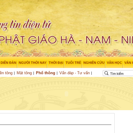
DIỄN ĐÀN
NGƯỜI THỜI NAY
THỜI ĐẠI
TUỔI TRẺ
NGHIÊN CỨU
VĂN HỌC
VĂN
ền tông
Mật tông
Phổ thông
Vấn đáp - Tư vấn