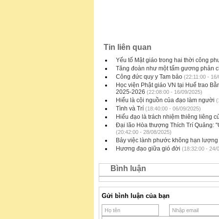
Tin liên quan
Yếu tố Mật giáo trong hai thời công ph
Tăng đoàn như một tấm gương phản c
Công đức quy y Tam bảo
(22:11:00 - 16
Học viện Phật giáo VN tại Huế trao Bằn
2025-2026
(22:08:00 - 16/09/2025)
Hiếu là cội nguồn của đạo làm người
(
Tình và Trí
(18:40:00 - 06/09/2025)
Hiếu đạo là trách nhiệm thiêng liêng 
Đại lão Hòa thượng Thích Trí Quảng: "G
(20:42:00 - 28/08/2025)
Bảy việc lành phước không hạn lượng
Hương đạo giữa gió đời
(18:32:00 - 24/
Bình luận
Gửi bình luận của bạn