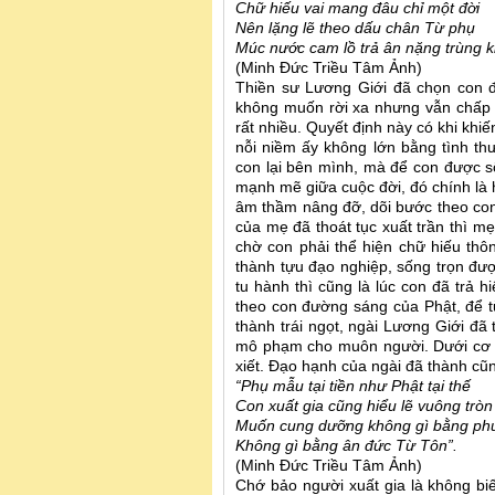
Chữ hiếu vai mang đâu chỉ một đời
Nên lặng lẽ theo dấu chân Từ phụ
Múc nước cam lồ trả ân nặng trùng k
(Minh Đức Triều Tâm Ảnh)
Thiền sư Lương Giới đã chọn con đ
không muốn rời xa nhưng vẫn chấp 
rất nhiều. Quyết định này có khi kh
nỗi niềm ấy không lớn bằng tình th
con lại bên mình, mà để con được s
mạnh mẽ giữa cuộc đời, đó chính là 
âm thầm nâng đỡ, dõi bước theo con.
của mẹ đã thoát tục xuất trần thì 
chờ con phải thể hiện chữ hiếu th
thành tựu đạo nghiệp, sống trọn đượ
tu hành thì cũng là lúc con đã trả 
theo con đường sáng của Phật, để 
thành trái ngọt, ngài Lương Giới đã
mô phạm cho muôn người. Dưới cơ t
xiết. Đạo hạnh của ngài đã thành cũ
“Phụ mẫu tại tiền như Phật tại thế
Con xuất gia cũng hiểu lẽ vuông tròn
Muốn cung dưỡng không gì bằng ph
Không gì bằng ân đức Từ Tôn”.
(Minh Đức Triều Tâm Ảnh)
Chớ bảo người xuất gia là không biế