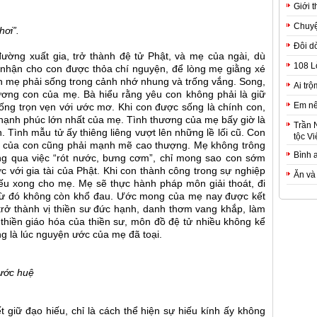
Giới t
Chuyệ
hơi”.
Đôi d
ường xuất gia, trở thành đệ tử Phật, và mẹ của ngài, dù
108 L
nhận cho con được thỏa chí nguyện, để lòng mẹ giằng xé
iến mẹ phải sống trong cảnh nhớ nhung và trống vắng. Song,
Ai trộ
ương con của mẹ. Bà hiểu rằng yêu con không phải là giữ
Em nê
ống trọn vẹn với ước mơ. Khi con được sống là chính con,
hạnh phúc lớn nhất của mẹ. Tình thương của mẹ bấy giờ là
Trần 
 Tình mẫu tử ấy thiêng liêng vượt lên những lề lối cũ. Con
tộc Vi
mẹ của con cũng phải mạnh mẽ cao thượng. Mẹ không trông
Bình 
ông qua việc “rót nước, bưng cơm”, chỉ mong sao con sớm
c với gia tài của Phật. Khi con thành công trong sự nghiệp
Ăn và
hiếu xong cho mẹ. Mẹ sẽ thực hành pháp môn giải thoát, đi
từ đó không còn khổ đau. Ước mong của mẹ nay được kết
 trở thành vị thiền sư đức hạnh, danh thơm vang khắp, làm
hiền giáo hóa của thiền sư, môn đồ đệ tử nhiều không kể
ng là lúc nguyện ước của mẹ đã toại.
ước huệ
t giữ đạo hiếu, chỉ là cách thể hiện sự hiếu kính ấy không