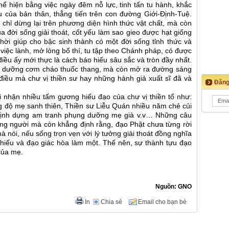
hể hiện bằng việc ngày đêm nỗ lực, tinh tấn tu hành, khắc
ủa bản thân, thẳng tiến trên con đường Giới-Định-Tuệ.
chỉ dừng lại trên phương diện hình thức vật chất, mà còn
a đời sống giải thoát, cốt yếu làm sao gieo được hạt giống
hời giúp cho bậc sinh thành có một đời sống tỉnh thức và
c việc lành, mở lòng bố thí, tu tập theo Chánh pháp, có được
iều ấy mới thực là cách báo hiếu sâu sắc và tròn đầy nhất.
g dưỡng cơm cháo thuốc thang, mà còn mở ra đường sáng
điều mà chư vị thiền sư hay những hành giả xuất sĩ đã và
Đăng
i nhận nhiều tấm gương hiếu đạo của chư vị thiền tổ như:
 độ mẹ sanh thiên, Thiền sư Liễu Quán nhiều năm chẻ củi
 Định dựng am tranh phụng dưỡng mẹ già v.v… Những câu
òng người mà còn khẳng định rằng, đạo Phật chưa từng rời
mà nói, nếu sống trọn vẹn với lý tưởng giải thoát đồng nghĩa
 hiếu và đạo giác hòa làm một. Thế nên, sự thành tựu đạo
của mẹ.
Nguồn: GNO
In
Chia sẻ
Email cho bạn bè