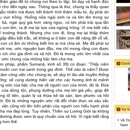
thân giáo để tứ chúng noi theo tu tập; lời dạy và hạnh đức
i cho đến ngày sau. Thông qua lá thư, chúng ta thấy quan
ẫu nhiên mà được kết thành tình thâm mẫu tử, ấy phải do
 vun trồng. Huống nữa ngài sinh ra và lớn lên trong sự
à, ngài quý giá hơn vàng ngọc, có khi phải trải qua lằn
 con lớn, ra đi mẹ lại tựa cửa ngóng trông. Vì mẹ biết nếu
ể trưởng thành. Nhưng cho con đi, lòng mẹ lại thấp thỏm
ặp điều bất trắc, sẽ không ai ở bên con để nâng đỡ vỗ về,
con có ấm ức không biết tìm ai mà chia sẻ. Mẹ đã phải tự
 với mẹ, ước nguyện ban đầu, mẹ chỉ mong rằng con được
 ích cho gia đình và xã hội. Đó là mong ước lớn nhất của
g ước chung của những bậc làm cha mẹ.
Danh
m pháp, phẩm Sumanā, kinh số 39) có đoạn:
“Thấy năm
muốn con trai sanh trong gia đình. Thế nào là năm? Ðược
 làm công việc cho chúng ta; sẽ duy trì lâu dài truyền thống
hưởng; sẽ cúng dường hiến vật cho các hương linh bị mệnh
g ước của bậc cha mẹ về người con của mình, đó là: Đứa
h của dòng tộc, phụng dưỡng cha mẹ khi già yếu, giúp đỡ
ếng tổ tiên, quản lý và thừa kế tài sản, làm phước và hồi
. Đó là những nguyện ước rất đỗi chân thực và sâu sắc
 văn cũng nói lên bổn phận của người con hiếu hạnh phải
Sự ki
cha mẹ đẹp lòng. Tuy nhiên, Thiền sư Lương Giới lại không
đường được xem là quy chuẩn của xã hội. Vì ngài biết rằng
Về Th
g hơn thế.
Nam