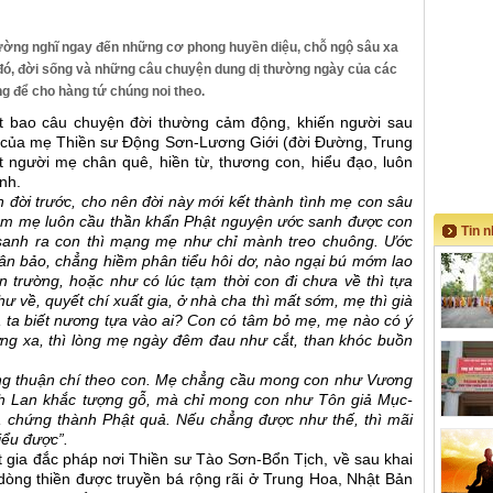
hường nghĩ ngay đến những cơ phong huyền diệu, chỗ ngộ sâu xa
đó, đời sống và những câu chuyện dung dị thường ngày của các
g để cho hàng tứ chúng noi theo.
iết bao câu chuyện đời thường cảm động, khiến người sau
ư của mẹ Thiền sư Động Sơn-Lương Giới (đời Đường, Trung
 người mẹ chân quê, hiền từ, thương con, hiểu đạo, luôn
nh.
 đời trước, cho nên đời này mới kết thành tình mẹ con sâu
đêm mẹ luôn cầu thần khẩn Phật nguyện ước sanh được con
Tin 
ạ sanh ra con thì mạng mẹ như chỉ mành treo chuông. Ước
ân bảo, chẳng hiềm phân tiểu hôi dơ, nào ngại bú mớm lao
n trường, hoặc như có lúc tạm thời con đi chưa về thì tựa
ư về, quyết chí xuất gia, ở nhà cha thì mất sớm, mẹ thì già
, ta biết nương tựa vào ai? Con có tâm bỏ mẹ, mẹ nào có ý
ng xa, thì lòng mẹ ngày đêm đau như cắt, than khóc buồn
ũng thuận chí theo con. Mẹ chẳng cầu mong con như Vương
h Lan khắc tượng gỗ, mà chỉ mong con như Tôn giả Mục-
n, chứng thành Phật quả. Nếu chẳng được như thế, thì mãi
iểu được”.
 gia đắc pháp nơi Thiền sư Tào Sơn-Bổn Tịch, về sau khai
dòng thiền được truyền bá rộng rãi ở Trung Hoa, Nhật Bản