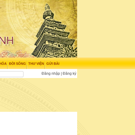
 HÓA
ĐỜI SỐNG
THƯ VIỆN
GỬI BÀI
Đăng nhập
|
Đăng ký