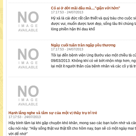
Có ai ở đời mãi đâu mà...."giận với hờn"
17:17:53 - 24/07/2013
Hỷ xả là cái đức rất cần thiết và quý báu cho cuộc 
được vui, muốn được tươi đẹp, sống lâu thì chúng 
lòng phiền hận thì đau khổ
Ngày cuối tuần tràn ngập yêu thương
17:17:53 - 24/07/2013
Tôi lại đến bệnh viện Ung Bướu vào một chiều tà c
09/03/2013. Không khí có vẻ bớt nhộn nhịp hơn, ng
lại một ít người thân của bệnh nhân và các cô y tá t
Hạnh lắng nghe và tâm sự của một vị thầy trụ trì trẻ
17:17:53 - 24/07/2013
Hãy bình tâm lại khi gặp chuyện khó khăn, mong sao các bạn luôn nhớ và c
câu nói này: “Hãy sống thật vui thật tốt cho hôm nay, bạn sẽ có một ngày mai t
vời để nhớ”