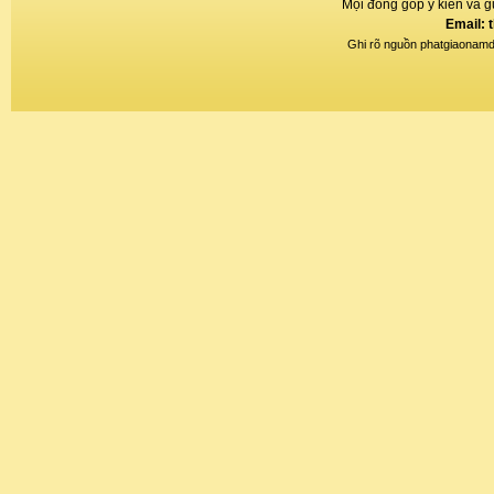
Mọi đóng góp ý kiến và gử
Email: 
Ghi rõ nguồn phatgiaonamdin