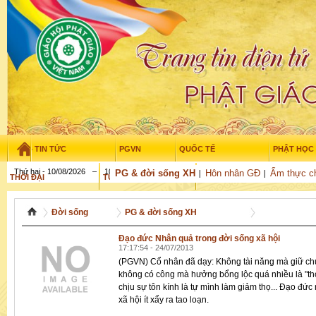
TIN TỨC
PGVN
QUỐC TẾ
PHẬT HỌC
Thứ hai - 10/08/2026
–
10
:
28
:
25
PG & đời sống XH
Hôn nhân GĐ
Ẩm thực c
THỜI ĐẠI
TUỔI TRẺ
NGHIÊN CỨU
GỬI BÀI
Đời sống
PG & đời sống XH
Đạo đức Nhân quả trong đời sống xã hội
17:17:54 - 24/07/2013
(PGVN) Cổ nhân đã dạy: Không tài năng mà giữ chứ
không có công mà hưởng bổng lộc quá nhiều là "thọ
chịu sự tôn kính là tự mình làm giảm thọ... Đạo đứ
xã hội ít xẩy ra tao loạn.