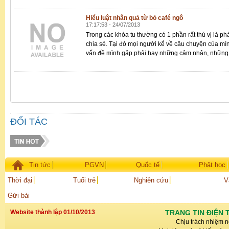
Hiểu luật nhân quả từ bỏ café ngô
17:17:53 - 24/07/2013
Trong các khóa tu thường có 1 phần rất thú vị là ph
chia sẻ. Tại đó mọi người kể về câu chuyện của m
vấn đề mình gặp phải hay những cảm nhận, những k
ĐỐI TÁC
Tin tức
PGVN
Quốc tế
Phật học
Thời đại
Tuổi trẻ
Nghiên cứu
V
Gửi bài
Website thành lập 01/10/2013
TRANG TIN ĐIỆN 
Chịu trách nhiệm n