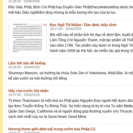
15:28:00 - 02/06/2025
Độc Giác Phật, Bích Chi Phật hay Duyên Giác Phật(Paccekabuddha) được biế
một bậc Giác ngộthầm lặng nhưng là biểu tượng lớn lao của tự lực.
Đọc Ngô Thì Nhậm: Tâm định, thấy tánh
18:17:00 - 20/05/2025
Bài viết này sẽ phân tích lời dạy về định tâm, tuyệt 
Lâm Tông Chỉ Nguyên Thanh, một tác phẩm về Thiề
vào năm 1796. Tác phẩm này được in trong Ngô Th
hành năm 2006 tại Hà Nội, do nhiều tác giả trong
Làm thế nào để buông
20:28:00 - 20/04/2025
Shunmyo Masuno, sư trưởng tại chùa Soto Zen ở Yokohama, Nhật Bản, là một
kế sân vườn và môi trường nổi tiếng.
Hãy cho trước khi nhận
19:57:00 - 25/02/2025
Tỳ kheo Thanissaro là một nhà sư Phật giáo Nguyên thủy người Mỹ được đà
tạo theo Truyền thống Tu Rừng Thái. Sư hiện đang là trụ trì của Tu viện Metta
Quận San Diego, California và là người đóng góp thường xuyên cho Tricycle
sách mới nhất của sư là Good Heart, Good Mind.
Hương thơm giới-định-tuệ trong vườn hoa Pháp Cú