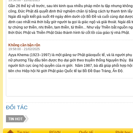
19:56:00 - 22/02/2025
Gần 26 thế kỷ về trước, sau khi kinh qua nhiều pháp môn tu tập nhưng không
công, Đức Phật đã quyết định thử nghiệm chân lý bằng cách tự thanh tịnh lấy
Ngài đã ngồi kiết già suốt 49 ngày đêm dưới cội Bồ Đề và cuối cùng đạt được
định cao nhất mà thời bấy giờ người ta gọi là giác ngộ và giải thoát. Ngài đã 
tự chứng sơ thiền, nhị thiền, tam thiền, tứ thiền... Như vậy Thiền bắt nguồn ng
thời Đức Phật và Thiền Phật Giáo thành hình từ cốt lõi của giáo lý nhà Phật.
Không cần bận rộn
19:58:00 - 21/02/2025
Ayya Khema (1923–1997) là một giảng sư Phật giáoquốc tế, và là người phụ
nữ phương Tây đầu tiên được thọ đại giới theo truyền thống Nguyên thủy. Bà
người tích cực ủng hộ quyền của ni giới. Năm 1987, bà đã giúp phối hợp hội
tiên cho Hiệp hội Ni giới Phật giáo Quốc tế tại Bồ Đề Đạo Tràng, Ấn Độ.
ĐỐI TÁC
Tin tức
PGVN
Quốc tế
Phật học