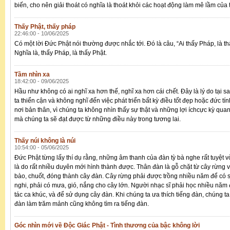
biến, cho nên giải thoát có nghĩa là thoát khỏi các hoạt động làm mê lầm của 
Thấy Phật, thấy pháp
22:46:00 - 10/06/2025
Có một lời Đức Phật nói thường được nhắc tới. Đó là câu, “Ai thấy Pháp, là th
Nghĩa là, thấy Pháp, là thấy Phật.
Tầm nhìn xa
18:42:00 - 09/06/2025
Hầu như không có ai nghĩ xa hơn thế, nghĩ xa hơn cái chết. Đây là lý do tại 
ta thiển cận và không nghĩ đến việc phát triển bất kỳ điều tốt đẹp hoặc đức tí
nơi bản thân, vì chúng ta không nhìn thấy sự thật và những lợi íchcực kỳ quan
mà chúng ta sẽ đạt được từ những điều này trong tương lai.
Thấy núi không là núi
10:54:00 - 05/06/2025
Đức Phật từng lấy thí dụ rằng, những âm thanh của đàn tỳ bà nghe rất tuyệt 
là do rất nhiều duyên mới hình thành được. Thân đàn là gỗ chặt từ cây rừng v
bào, chuốt, đóng thành cây đàn. Cây rừng phải được trồng nhiều năm để có s
nghi, phải có mưa, gió, nắng cho cây lớn. Người nhạc sĩ phải học nhiều năm
tác ca khúc, và để sử dụng cây đàn. Khi chúng ta ưa thích tiếng đàn, chúng ta
đàn làm trăm mảnh cũng không tìm ra tiếng đàn.
Góc nhìn mới về Độc Giác Phật - Tình thương của bậc không lời