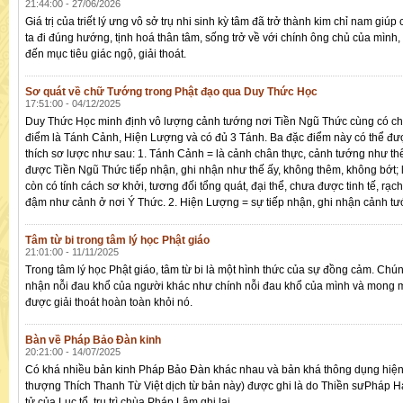
21:44:00 - 27/06/2026
Giá trị của triết lý ưng vô sở trụ nhi sinh kỳ tâm đã trở thành kim chỉ nam giú
ta đi đúng hướng, tịnh hoá thân tâm, sống trở về với chính ông chủ của mình
đến mục tiêu giác ngộ, giải thoát.
Sơ quát về chữ Tướng trong Phật đạo qua Duy Thức Học
17:51:00 - 04/12/2025
Duy Thức Học minh định vô lượng cảnh tướng nơi Tiền Ngũ Thức cùng có c
điểm là Tánh Cảnh, Hiện Lượng và có đủ 3 Tánh. Ba đặc điểm này có thể đượ
thích sơ lược như sau: 1. Tánh Cảnh = là cảnh chân thực, cảnh tướng như thế
được Tiền Ngũ Thức tiếp nhận, ghi nhận như thế ấy, không thêm, không bớt; 
còn có tính cách sơ khởi, tương đối tổng quát, đại thể, chưa được tinh tế, rạch
đậm như cảnh ở nơi Ý Thức. 2. Hiện Lượng = sự tiếp nhận, ghi nhận cảnh tướ
Tâm từ bi trong tâm lý học Phật giáo
21:01:00 - 11/11/2025
Trong tâm lý học Phật giáo, tâm từ bi là một hình thức của sự đồng cảm. Chú
nhận nỗi đau khổ của người khác như chính nỗi đau khổ của mình và mong
được giải thoát hoàn toàn khỏi nó.
Bàn về Pháp Bảo Đàn kinh
20:21:00 - 14/07/2025
Có khá nhiều bản kinh Pháp Bảo Đàn khác nhau và bản khá thông dụng hiệ
thượng Thích Thanh Từ Việt dịch từ bản này) được ghi là do Thiền sưPháp Hả
tử của Lục tổ, trụ trì chùa Pháp Lâm ghi lại.