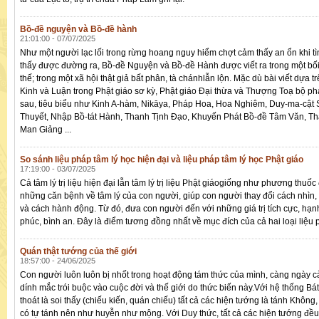
Bồ-đề nguyện và Bồ-đề hành
21:01:00 - 07/07/2025
Như một người lạc lối trong rừng hoang nguy hiểm chợt cảm thấy an ổn khi t
thấy được đường ra, Bồ-đề Nguyện và Bồ-đề Hành được viết ra trong một bố
thế; trong một xã hội thật giả bất phân, tà chánhlẫn lộn. Mặc dù bài viết dựa t
Kinh và Luận trong Phật giáo sơ kỳ, Phật giáo Đại thừa và Thượng Toạ bộ phá
sau, tiêu biểu như Kinh A-hàm, Nikāya, Pháp Hoa, Hoa Nghiêm, Duy-ma-cật
Thuyết, Nhập Bồ-tát Hành, Thanh Tịnh Đạo, Khuyến Phát Bồ-đề Tâm Văn, T
Man Giảng ...
So sánh liệu pháp tâm lý học hiện đại và liệu pháp tâm lý học Phật giáo
17:19:00 - 03/07/2025
Cả tâm lý trị liệu hiện đại lẫn tâm lý trị liệu Phật giáogiống như phương thuốc 
những căn bệnh về tâm lý của con người, giúp con người thay đổi cách nhìn,
và cách hành động. Từ đó, đưa con người đến với những giá trị tích cực, hạn
phúc, bình an. Đây là điểm tương đồng nhất về mục đích của cả hai loại liệu 
Quán thật tướng của thế giới
18:57:00 - 24/06/2025
Con người luôn luôn bị nhốt trong hoạt động tám thức của mình, càng ngày c
dính mắc trói buộc vào cuộc đời và thế giới do thức biến này.Với hệ thống Bát
thoát là soi thấy (chiếu kiến, quán chiếu) tất cả các hiện tướng là tánh Không
có tự tánh nên như huyễn như mộng. Với Duy thức, tất cả các hiện tướng đều