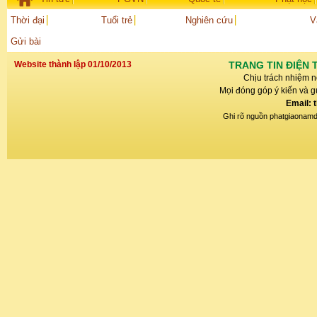
Thời đại
Tuổi trẻ
Nghiên cứu
V
Gửi bài
Website thành lập 01/10/2013
TRANG TIN ĐIỆN 
Chịu trách nhiệm n
Mọi đóng góp ý kiến và gử
Email: 
Ghi rõ nguồn phatgiaonamdin