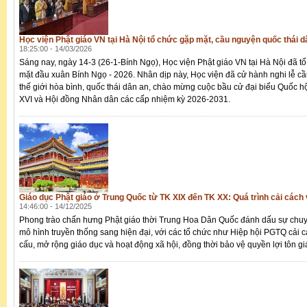
Học viện Phật giáo VN tại Hà Nội tổ chức gặp mặt, cầu nguyện quốc thái 
18:25:00 - 14/03/2026
Sáng nay, ngày 14-3 (26-1-Bính Ngọ), Học viện Phật giáo VN tại Hà Nội đã t
mặt đầu xuân Bính Ngọ - 2026. Nhân dịp này, Học viện đã cử hành nghi lễ c
thế giới hòa bình, quốc thái dân an, chào mừng cuộc bầu cử đại biểu Quốc h
XVI và Hội đồng Nhân dân các cấp nhiệm kỳ 2026-2031.
Giáo dục Phật giáo ở Trung Quốc từ TK XIX đến TK XX: Quá trình cải cách
14:46:00 - 14/12/2025
Phong trào chấn hưng Phật giáo thời Trung Hoa Dân Quốc đánh dấu sự chuy
mô hình truyền thống sang hiện đại, với các tổ chức như Hiệp hội PGTQ cải 
cấu, mở rộng giáo dục và hoạt động xã hội, đồng thời bảo vệ quyền lợi tôn gi