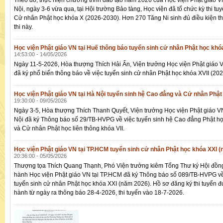
Theo đó, thực hiện chương trình đào tạo năm 2026 của Học viện Phật giáo V
Nội, ngày 3-6 vừa qua, tại Hội trường Bảo tàng, Học viện đã tổ chức kỳ thi tu
Cử nhân Phật học khóa X (2026-2030). Hơn 270 Tăng Ni sinh đủ điều kiện t
thi này.
Học viện Phật giáo VN tại Huế thông báo tuyển sinh cử nhân Phật học khó
14:53:00 - 14/05/2026
Ngày 11-5-2026, Hòa thượng Thích Hải Ấn, Viện trưởng Học viện Phật giáo 
đã ký phổ biến thông báo về việc tuyển sinh cử nhân Phật học khóa XVII (20
Học viện Phật giáo VN tại Hà Nội tuyển sinh hệ Cao đẳng và Cử nhân Phật
19:30:00 - 09/05/2026
Ngày 3-5, Hòa thượng Thích Thanh Quyết, Viện trưởng Học viện Phật giáo VN
Nội đã ký Thông báo số 29/TB-HVPG về việc tuyển sinh hệ Cao đẳng Phật họ
và Cử nhân Phật học liên thông khóa VII.
Học viện Phật giáo VN tại TP.HCM tuyển sinh cử nhân Phật học khóa XXI 
20:36:00 - 05/05/2026
Thượng tọa Thích Quang Thạnh, Phó Viện trưởng kiêm Tổng Thư ký Hội đồn
hành Học viện Phật giáo VN tại TP.HCM đã ký Thông báo số 089/TB-HVPG về
tuyển sinh cử nhân Phật học khóa XXI (năm 2026). Hồ sơ đăng ký thi tuyển 
hành từ ngày ra thông báo 28-4-2026, thi tuyển vào 18-7-2026.