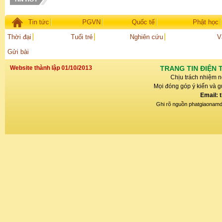
Tin tức
PGVN
Quốc tế
Phật học
Thời đại
Tuổi trẻ
Nghiên cứu
V
Gửi bài
Website thành lập 01/10/2013
TRANG TIN ĐIỆN 
Chịu trách nhiệm n
Mọi đóng góp ý kiến và gử
Email: 
Ghi rõ nguồn phatgiaonamdin