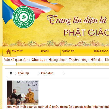
TIN TỨC
PGVN
QUỐC TẾ
PHẬT HỌC
Thứ bảy - 8/08/2026
–
02
:
01
:
11
Vấn đề quan tâm
Giáo dục
Hoằng pháp
Truyền thông
Hiện đại - K
THỜI ĐẠI
TUỔI TRẺ
NGHIÊN CỨU
VĂN HỌC
GỬI BÀI
Thời đại
Giáo dục
Học viện Phật giáo VN tại Huế tổ chức thi tuyển sinh cử nhân Phật học kh