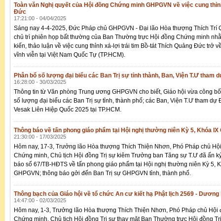
Toàn văn Nghị quyết của Hội đồng Chứng minh GHPGVN về việc cung thỉnh 
Đức
17:21:00 - 04/04/2025
Sáng nay 4-4-2025, Đức Pháp chủ GHPGVN - Đại lão Hòa thượng Thích Trí
chủ trì phiên họp bất thường của Ban Thường trực Hội đồng Chứng minh nhằ
kiến, thảo luận về việc cung thỉnh xá-lợi trái tim Bồ-tát Thích Quảng Đức trở về 
vĩnh viễn tại Việt Nam Quốc Tự (TP.HCM).
Phân bổ số lượng đại biểu các Ban Trị sự tỉnh thành, Ban, Viện T.Ư tham 
16:28:00 - 30/03/2025
Thông tin từ Văn phòng Trung ương GHPGVN cho biết, Giáo hội vừa công b
số lượng đại biểu các Ban Trị sự tỉnh, thành phố; các Ban, Viện T.Ư tham dự Đ
Vesak Liên Hiệp Quốc 2025 tại TP.HCM.
Thông báo về tấn phong giáo phẩm tại Hội nghị thường niên Kỳ 5, Khóa 
21:30:00 - 17/03/2025
Hôm nay, 17-3, Trưởng lão Hòa thượng Thích Thiện Nhơn, Phó Pháp chủ Hộ
Chứng minh, Chủ tịch Hội đồng Trị sự kiêm Trưởng ban Tăng sự T.Ư đã ấn k
báo số 67/TB-HĐTS về tấn phong giáo phẩm tại Hội nghị thường niên Kỳ 5, 
GHPGVN; thông báo gởi đến Ban Trị sự GHPGVN tỉnh, thành phố.
Thông bạch của Giáo hội về tổ chức An cư kiết hạ Phật lịch 2569 - Dương 
14:47:00 - 02/03/2025
Hôm nay, 1-3, Trưởng lão Hòa thượng Thích Thiện Nhơn, Phó Pháp chủ Hội
Chứng minh, Chủ tịch Hội đồng Trị sự thay mặt Ban Thường trực Hội đồng Tr