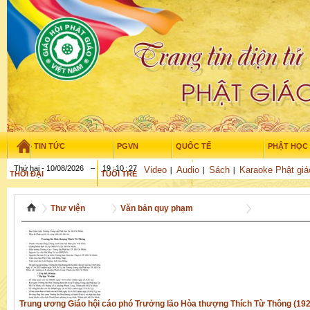
TIN TỨC
PGVN
QUỐC TẾ
PHẬT HỌC
Thứ hai - 10/08/2026
–
19
:
10
:
28
Video
Audio
Sách
Karaoke Phật giá
THỜI ĐẠI
TUỔI TRẺ
NGHIÊN CỨU
GỬI BÀI
Thư viện
Văn bản quy phạm
Trung ương Giáo hội cáo phó Trưởng lão Hòa thượng Thích Từ Thông (1928