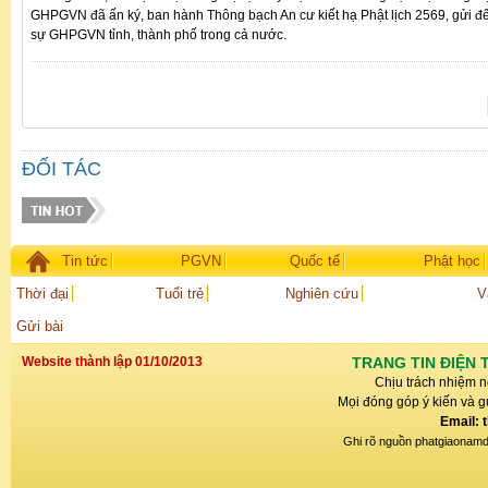
GHPGVN đã ấn ký, ban hành Thông bạch An cư kiết hạ Phật lịch 2569, gửi đế
sự GHPGVN tỉnh, thành phố trong cả nước.
ĐỐI TÁC
Tin tức
PGVN
Quốc tế
Phật học
Thời đại
Tuổi trẻ
Nghiên cứu
V
Gửi bài
Website thành lập 01/10/2013
TRANG TIN ĐIỆN 
Chịu trách nhiệm n
Mọi đóng góp ý kiến và gử
Email: 
Ghi rõ nguồn phatgiaonamdin