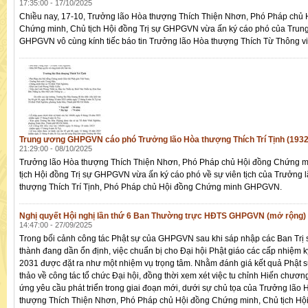
17:35:00 - 17/10/2025
Chiều nay, 17-10, Trưởng lão Hòa thượng Thích Thiện Nhơn, Phó Pháp chủ 
Chứng minh, Chủ tịch Hội đồng Trị sự GHPGVN vừa ấn ký cáo phó của Trun
GHPGVN vô cùng kính tiếc báo tin Trưởng lão Hòa thượng Thích Từ Thông viê
Trung ương GHPGVN cáo phó Trưởng lão Hòa thượng Thích Trí Tịnh (1932-
21:29:00 - 08/10/2025
Trưởng lão Hòa thượng Thích Thiện Nhơn, Phó Pháp chủ Hội đồng Chứng m
tịch Hội đồng Trị sự GHPGVN vừa ấn ký cáo phó về sự viên tịch của Trưởng 
thượng Thích Trí Tịnh, Phó Pháp chủ Hội đồng Chứng minh GHPGVN.
Nghị quyết Hội nghị lần thứ 6 Ban Thường trực HĐTS GHPGVN (mở rộng)
14:47:00 - 27/09/2025
Trong bối cảnh công tác Phật sự của GHPGVN sau khi sáp nhập các Ban Trị s
thành đang dần ổn định, việc chuẩn bị cho Đại hội Phật giáo các cấp nhiệm 
2031 được đặt ra như một nhiệm vụ trọng tâm. Nhằm đánh giá kết quả Phật s
thảo về công tác tổ chức Đại hội, đồng thời xem xét việc tu chỉnh Hiến chươn
ứng yêu cầu phát triển trong giai đoạn mới, dưới sự chủ tọa của Trưởng lão 
thượng Thích Thiện Nhơn, Phó Pháp chủ Hội đồng Chứng minh, Chủ tịch Hội