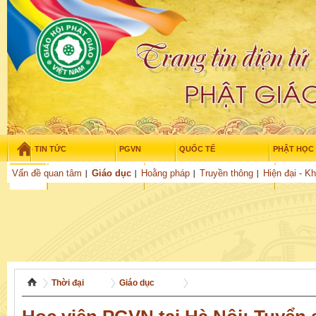
TIN TỨC
PGVN
QUỐC TẾ
PHẬT HỌC
Thứ năm - 6/08/2026
–
03
:
55
:
11
Vấn đề quan tâm
Giáo dục
Hoằng pháp
Truyền thông
Hiện đại - K
THỜI ĐẠI
TUỔI TRẺ
NGHIÊN CỨU
VĂN HỌC
GỬI BÀI
Thời đại
Giáo dục