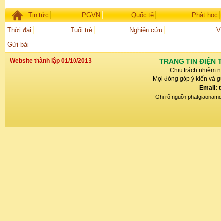
Tin tức
PGVN
Quốc tế
Phật học
Thời đại
Tuổi trẻ
Nghiên cứu
V
Gửi bài
Website thành lập 01/10/2013
TRANG TIN ĐIỆN 
Chịu trách nhiệm n
Mọi đóng góp ý kiến và gử
Email: 
Ghi rõ nguồn phatgiaonamdin