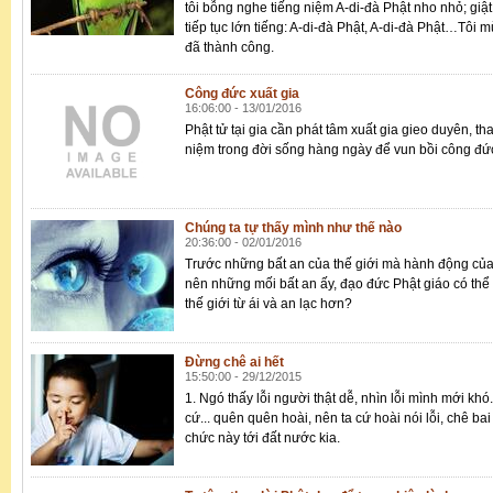
tôi bỗng nghe tiếng niệm A-di-đà Phật nho nhỏ; giật 
tiếp tục lớn tiếng: A-di-đà Phật, A-di-đà Phật…Tôi 
đã thành công.
Công đức xuất gia
16:06:00 - 13/01/2016
Phật tử tại gia cần phát tâm xuất gia gieo duyên, t
niệm trong đời sống hàng ngày để vun bồi công đứ
Chúng ta tự thấy mình như thế nào
20:36:00 - 02/01/2016
Trước những bất an của thế giới mà hành động của
nên những mối bất an ấy, đạo đức Phật giáo có thể
thế giới từ ái và an lạc hơn?
Đừng chê ai hết
15:50:00 - 29/12/2015
1. Ngó thấy lỗi người thật dễ, nhìn lỗi mình mới k
cứ... quên quên hoài, nên ta cứ hoài nói lỗi, chê bai
chức này tới đất nước kia.