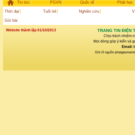
Tin tức
PGVN
Quốc tế
Phật học
Thời đại
Tuổi trẻ
Nghiên cứu
V
Gửi bài
Website thành lập 01/10/2013
TRANG TIN ĐIỆN 
Chịu trách nhiệm n
Mọi đóng góp ý kiến và gử
Email: 
Ghi rõ nguồn phatgiaonamdin