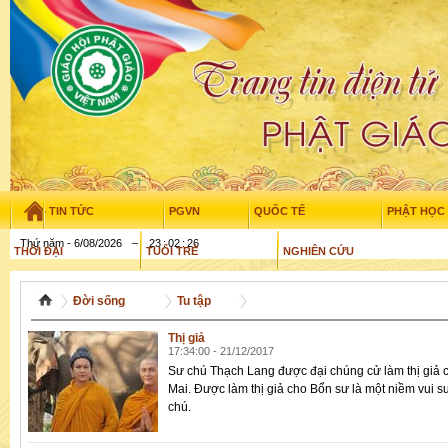
TIN TỨC
PGVN
QUỐC TẾ
PHẬT HỌC
Thứ năm - 6/08/2026
–
23
:
02
:
26
THỜI ĐẠI
TUỔI TRẺ
NGHIÊN CỨU
THƯ VIỆN
GỬI BÀI
Đời sống
Tu tập
Thị giả
17:34:00 - 21/12/2017
Sư chú Thạch Lang được đại chúng cử làm thị giả 
Mai. Được làm thị giả cho Bổn sư là một niềm vui 
chú.