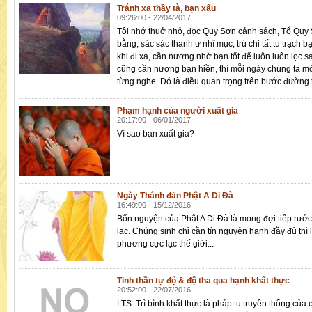
Tránh xa thầy tà, bạn xấu
09:26:00 - 22/04/2017
Tôi nhớ thuở nhỏ, đọc Quy Sơn cảnh sách, Tổ Quy 
bằng, sác sác thanh ư nhĩ mục, trú chi tất tu trạch bạ
khi đi xa, cần nương nhờ bạn tốt để luôn luôn lọc s
cũng cần nương bạn hiền, thì mỗi ngày chúng ta m
từng nghe. Đó là điều quan trọng trên bước đường 
Phạm hạnh của người xuất gia
20:17:00 - 06/01/2017
Vì sao bạn xuất gia?
Ngày Thánh đản Phật A Di Đà
16:49:00 - 15/12/2016
Bổn nguyện của Phật A Di Đà là mong đợi tiếp rươ
lạc. Chúng sinh chỉ cần tín nguyện hạnh đầy đủ thì
phương cực lạc thế giới...
Tinh thần tự độ & độ tha qua hạnh khất thực
20:52:00 - 22/07/2016
LTS: Trì bình khất thực là pháp tu truyền thống của