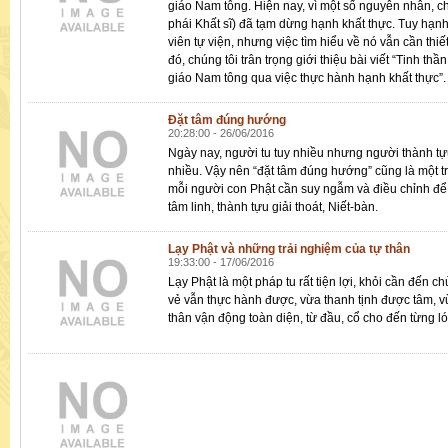
giáo Nam tông. Hiện nay, vì một số nguyên nhân, 
phái Khất sĩ) đã tạm dừng hạnh khất thực. Tuy hạnh 
viên tự viện, nhưng việc tìm hiểu về nó vẫn cần thiế
đó, chúng tôi trân trọng giới thiệu bài viết “Tinh th
giáo Nam tông qua việc thực hành hạnh khất thực”.
Đặt tâm đúng hướng
20:28:00 - 26/06/2016
Ngày nay, người tu tuy nhiều nhưng người thành t
nhiều. Vậy nên “đặt tâm đúng hướng” cũng là một 
mỗi người con Phật cần suy ngẫm và điều chỉnh để 
tâm linh, thành tựu giải thoát, Niết-bàn.
Lạy Phật và những trải nghiệm của tự thân
19:33:00 - 17/06/2016
Lạy Phật là một pháp tu rất tiện lợi, khỏi cần đến c
vẻ vẫn thực hành được, vừa thanh tịnh được tâm, v
thân vận động toàn diện, từ đầu, cổ cho đến từng ló