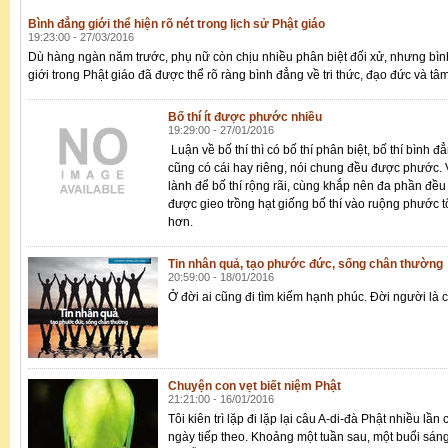
Bình đẳng giới thể hiện rõ nét trong lịch sử Phật giáo
19:23:00 - 27/03/2016
Dù hàng ngàn năm trước, phụ nữ còn chịu nhiều phân biệt đối xử, nhưng bì
giới trong Phật giáo đã được thể rõ ràng bình đẳng về tri thức, đạo đức và tâm
Bố thí ít được phước nhiều
19:29:00 - 27/01/2016
Luận về bố thí thì có bố thí phân biệt, bố thí bình
cũng có cái hay riêng, nói chung đều được phước. 
lành để bố thí rộng rãi, cùng khắp nên đa phần đều 
được gieo trồng hạt giống bố thí vào ruộng phước t
hơn.
Tin nhân quả, tạo phước đức, sống chân thường
20:59:00 - 18/01/2016
Ở đời ai cũng đi tìm kiếm hạnh phúc. Đời người là 
Chuyện con vẹt biết niệm Phật
21:21:00 - 16/01/2016
Tôi kiên trì lặp đi lặp lại câu A-di-đà Phật nhiều lầ
ngày tiếp theo. Khoảng một tuần sau, một buổi sáng