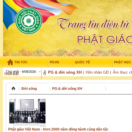
TIN TỨC
PGVN
QUỐC TẾ
PHẬT HỌC
Chủ nhật - 9/08/2026
–
08
:
21
:
13
PG & đời sống XH
Hôn nhân GĐ
Ẩm thực c
THỜI ĐẠI
TUỔI TRẺ
NGHIÊN CỨU
GỬI BÀI
Đời sống
PG & đời sống XH
Phật giáo Việt Nam - Hơn 2000 năm đồng hành cùng dân tộc