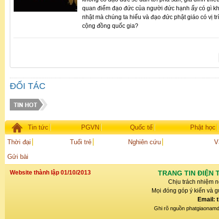
quan điểm đạo đức của người đức hạnh ấy có gì k
nhật mà chúng ta hiểu và đạo đức phật giáo có vị tr
cộng đồng quốc gia?
ĐỐI TÁC
Tin tức
PGVN
Quốc tế
Phật học
Thời đại
Tuổi trẻ
Nghiên cứu
V
Gửi bài
Website thành lập 01/10/2013
TRANG TIN ĐIỆN 
Chịu trách nhiệm n
Mọi đóng góp ý kiến và gử
Email: 
Ghi rõ nguồn phatgiaonamdin