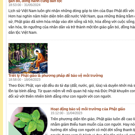
gắn bó, đồng hành cùng dân tộc
18:53:00 - 31/05/2024
Lịch sử Việt Nam luôn ghi nhận những đóng góp to lớn của Đạo Phật đối với 
Hơn hai nghìn năm hiện diện trên đất nước Việt Nam, qua những thăng trầm 
sử, Phật giáo đã sớm hòa nhập vào đời sống xã hội, hòa đồng với cuộc sống,
văn hóa, tín ngưỡng của nhân dân và trở thành một tôn giáo gắn bó, đồng h
dân tộc Việt Nam.
Triết lý Phật giáo là phương pháp để bảo vệ môi trường
18:58:00 - 18/04/2023
Theo Đức Phật, vạn vật đều do tứ đại (đất, nước, gió, lửa) và duyên khởi mà s
tồn tại bình đẳng. Từ quan niệm về mối quan hệ này mà Đức Phật khuyên co
đối xử với thiên nhiên bình đẳng như con người với con người.
Hoạt động bảo vệ môi trường của Phật giáo
15:12:00 - 11/04/2023
Trên phương diện tôn giáo, Phật giáo luôn đề cao l
nhằm giảm thiểu ham muốn của con người. Hay nói 
hướng đời sống con người có một đời sống thanh t