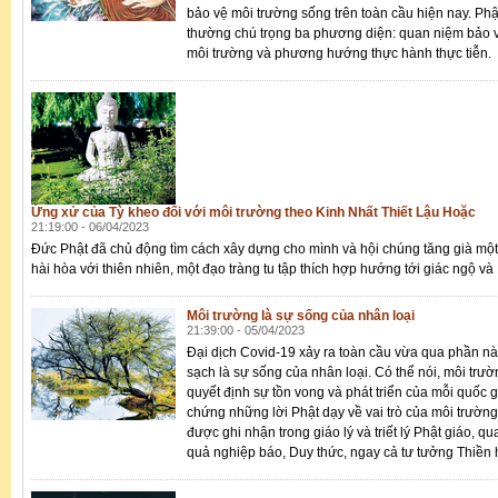
bảo vệ môi trường sống trên toàn cầu hiện nay. Phậ
thường chú trọng ba phương diện: quan niệm bảo v
môi trường và phương hướng thực hành thực tiễn.
Ứng xử của Tỳ kheo đối với môi trường theo Kinh Nhất Thiết Lậu Hoặc
21:19:00 - 06/04/2023
Đức Phật đã chủ động tìm cách xây dựng cho mình và hội chúng tăng già mộ
hài hòa với thiên nhiên, một đạo tràng tu tập thích hợp hướng tới giác ngộ và 
Môi trường là sự sống của nhân loại
21:39:00 - 05/04/2023
Đại dịch Covid-19 xảy ra toàn cầu vừa qua phần n
sạch là sự sống của nhân loại. Có thể nói, môi trườ
quyết định sự tồn vong và phát triển của mỗi quốc 
chứng những lời Phật dạy về vai trò của môi trườn
được ghi nhận trong giáo lý và triết lý Phật giáo, 
quả nghiệp báo, Duy thức, ngay cả tư tưởng Thiền h