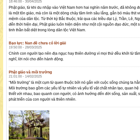
18:46:00 - 30/04/2025
Phật giáo, từ khi du nhập vào Việt Nam hơn hai nghìn năm trước, đã không 
là một tôn giáo, mà còn là một dòng chảy tâm linh sâu lắng, gắn bó máu thịt v
mệnh của dân tộc. Từ thời kỳ Bắc thuộc, trải qua các triều đại Lý, Trần, Lê, 
đến thời hiện đại, Phật giáo luôn hiện diện như một cội nguồn đạo đức, một
tinh thần bất diệt trong lòng dân tộc Việt Nam.
Bạo lực: Nan đề chưa có lời giải
19:50:00 - 28/03/2025
Chính con người tạo nên địa ngục hay thiên đường vì mọi thứ đều khởi từ tâm
nghĩ, lời nói cho đến hành động.
Phật giáo và môi trường
21:01:00 - 14/02/2025
“Môi trường” là một cụm từ quen thuộc bởi nó gắn với cuộc sống chúng ta hằ
Môi trường bao gồm các yếu tố tự nhiên và yếu tố vật chất nhân tạo, quan hệ
thiết với nhau, bao quanh con người, có ảnh hưởng đến đời sống, sản xuất, sự
phát triển của con người và thiên nhiên.