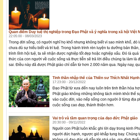
Quan điểm Duy tuệ thị nghiệp trong Đạo Phật và ý nghĩa trong xã hội Việt
22:05:00 - 08/03/2023
Trong đời sống, có người nghĩ họ khổ nhưng không biết vì sao mình khổ, đó 
chưa đủ sự hiểu biết và trí tuệ. Trong hành trình rèn luyện tu dưỡng bản thân
trình lĩnh hội tuệ, ta sẽ nhận được nghiệp tốt đẹp hoặc nghiệp xấu. Đó là quá
thức của con người về cuộc sống và thực tiễn sẽ trả lời điều chúng ta làm là
sai. Điều này đã được Phật giáo chỉ dẫn từ hơn 2.000 năm qua. Ngày nay, qu
Tinh thần nhập thế của Thiền sư Thích Nhất Hạnh
17:23:00 - 20/12/2022
Đạo Phật từ xưa đến nay luôn trên tinh thần hòa hợp
Phật giáo không những không tách mình khỏi thế s
vào cuộc đời, vào nếp sống con người ở từng địa
cuộc sống cao đẹp, thánh thiện hơn.
Vai trò và tầm quan trọng của đạo đức Phật giáo
20:30:00 - 09/11/2022
Người con Phật luôn khắc ghi lời dạy trong kinh 
người đức hạnh, ngược gió khắp tung bay. Chúng ta 
không có đạo đức sẽ dẫn tới phá sản, gia đình thiế