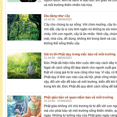
người được xem là hành vi đạo đức tôn giáo và con
và môi trường thiên nhiên hài hòa.
Dịu dàng như cây
14:42:00 - 09/04/2023
Cây cho chúng ta sự sống. Với chim muông, cây là m
Với đất, cây là vị cứu tinh ngăn nó không bị xói mò
chảy. Với con người, cây là ân nhân. Nhờ cây, chúng
mát, nhà cửa, đồ dùng, không khí trong lành và các
không thể sống thiếu cây.
Giá trị lời Phật dạy trong việc bảo vệ môi trường
21:44:00 - 08/04/2023
Đức Phật đã hiện hữu trên cuộc đời này cách đây 
Ngài về cách sống tốt đẹp dành cho người xuất gia
thật vô cùng giá trị từ xưa cũng như nay. Vì vậy, có th
Phật dạy ở lĩnh vực nào của xã hội, phải công nhận
vậy, đối với vấn đề bảo vệ môi trường, biến đổi khí
trong khi đó, Đức Phật đã quy định cách sống để bảo
Phật giáo bàn về quan niệm bảo vệ môi trường
15:14:00 - 07/04/2023
Phật giáo không chỉ chủ trương từ bi đối với con ng
mà còn phải bảo vệ môi trường sống thiên nhiên, q
ngày. Những tư tưởng này của Phật giáo ngày càng