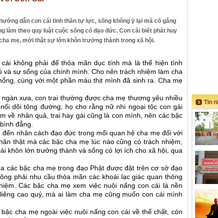
hướng dẫn con cái tinh thần tự lực, sống không ỷ lại mà cố gắng
ng làm theo quy luật cuộc sống có đạo đức. Con cái biết phát huy
cha mẹ, mới thật sự lớn khôn trưởng thành trong xã hội.
 cái không phải để thỏa mãn dục tính mà là thể hiện tình
 và sự sống của chính mình. Cho nên trách nhiệm làm cha
 thống, cùng với một phần máu thịt mình đã sinh ra. Cha mẹ
 ngàn xưa, con trai thường được cha mẹ thương yêu nhiều
Tin 
nối dõi tông đường, họ cho rằng nữ nhi ngoại tộc con gái
m về nhân quả, trai hay gái cũng là con mình, nên các bậc
 bình đẳng.
 đến nhân cách đạo đức trong mối quan hệ cha mẹ đối với
chân thật mà các bậc cha mẹ lúc nào cũng có trách nhiệm,
ái khôn lớn trưởng thành và sống có lợi ích cho xã hội, qua
a các bậc cha mẹ trong đạo Phật được đặt trên cơ sở đạo
hông phải nhu cầu thỏa mãn các khoái lạc giác quan thông
nhiệm. Các bậc cha mẹ xem việc nuôi nấng con cái là nền
g liêng cao quý, mà ai làm cha mẹ cũng muốn con cái mình
 bậc cha mẹ ngoài việc nuôi nấng con cái về thể chất, còn