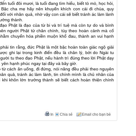
ến tuổi đôi mươi, là tuổi đang tìm hiểu, biết tò mò, học hỏi,
 Bậc cha mẹ hãy nên khuyến khích con cái đi chùa, quy
ối với nhân quả, nhờ vậy con cái sẽ biết tránh ác làm lành
rưởng thành.
ạo Phật là đạo của từ bi và trí tuệ mà còn tự do và bình
 nên người Phật tử chân chính, tùy theo hoàn cảnh mà cố
nhằm chuyển hóa phiền muộn khổ đau, thành an vui hạnh
phải tin rằng, đức Phật là một bậc hoàn toàn giác ngộ giải
ợc ghi lại trong kinh điển đều là chân lý, bởi do Ngài tu
gười tu theo đạo Phật, nếu hành trì đúng theo lời Phật dạy
 yên hạnh phúc ngay tại đây và bây giờ.
 từ cách ăn uống, đi đứng, nói năng đều phải theo nguyên
hân quả, tránh ác làm lành, tin chính mình là chủ nhân của
 khi khôn lớn trưởng thành sẽ biết cách hoàn thiện chính
In
Chia sẻ
Email cho bạn bè