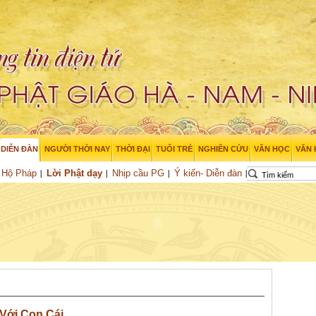
DIỄN ĐÀN
NGƯỜI THỜI NAY
THỜI ĐẠI
TUỔI TRẺ
NGHIÊN CỨU
VĂN HỌC
VĂN
Hộ Pháp
Lời Phật dạy
Nhịp cầu PG
Ý kiến- Diễn đàn
Với Con Cái