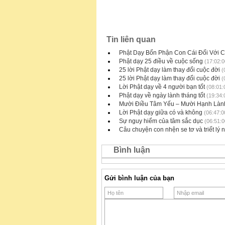
Tin liên quan
Phật Dạy Bổn Phận Con Cái Đối Với 
Phật dạy 25 điều về cuộc sống
(17:02:0
25 lời Phật dạy làm thay đổi cuộc đời
(
25 lời Phật dạy làm thay đổi cuộc đời
(
Lời Phật dạy về 4 người bạn tốt
(08:01:
Phật dạy về ngày lành tháng tốt
(19:34:
Mười Điều Tâm Yếu – Mười Hạnh Làn
Lời Phật dạy giữa có và không
(06:47:0
Sự nguy hiểm của tâm sắc dục
(06:51:0
Câu chuyện con nhện se tơ và triết lý 
Bình luận
Gửi bình luận của bạn