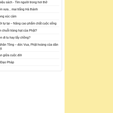
hiệu sách - Tìm người trong hơi thở
n xưa... mai trắng Hà thành
òng xúc cảm
ời tự tại – Nâng cao phẩm chất cuộc sống
m chuỗi tràng hạt của Phật?
n đi tu hay lấy chồng?
Nhân Tông – đức Vua, Phật hoàng của dân
ệt
an giữa cuộc đời
 Đạo Pháp