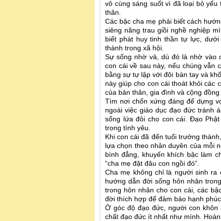
vô cùng sáng suốt vì đã loại bỏ yếu 
thân.
Các bậc cha mẹ phải biết cách hướng
siêng năng trau giồi nghề nghiệp m
biết phát huy tinh thần tự lực, dư
thành trong xã hội.
Sự sống nhờ vả, dù đó là nhờ vào c
con cái về sau này, nếu chúng vẫn c
bằng sự tự lập với đôi bàn tay và khố
này giúp cho con cái thoát khỏi các
của bản thân, gia đình và cộng đồng 
Tìm nơi chốn xứng đáng để dựng vợ
ngoài việc giáo dục đạo đức tránh 
sống lứa đôi cho con cái. Đạo Phậ
trong tình yêu.
Khi con cái đã đến tuổi trưởng thàn
lựa chọn theo nhân duyên của mỗi 
bình đẳng, khuyến khích bậc làm 
“cha mẹ đặt đâu con ngồi đó”.
Cha mẹ không chỉ là người sinh ra 
hướng dẫn đời sống hôn nhân trong t
trong hôn nhân cho con cái, các b
đời thích hợp để đảm bảo hạnh phúc 
Ở góc độ đạo đức, người con khôn 
chất đạo đức ít nhất như mình. Hoàn