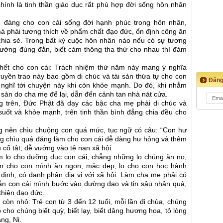
hính là tinh thần giáo dục rất phù hợp đời sống hôn nhân
 đáng cho con cái sống đời hạnh phúc trong hôn nhân,
à phải tương thích về phẩm chất đạo đức, ổn định công ăn
chia sẻ. Trong bất kỳ cuộc hôn nhân nào nếu có sự tương
 tưởng đúng đắn, biết cảm thông tha thứ cho nhau thì đảm
hết cho con cái: Trách nhiệm thứ năm này mang ý nghĩa
truyền trao này bao gồm di chúc và tài sản thừa tự cho con
Đăng
 nghĩ tới chuyện này khi còn khỏe mạnh. Do đó, khi nhắm
i sản do cha mẹ để lại, dẫn đến cảnh tan nhà nát cửa.
ạng trên, Đức Phật đã dạy các bậc cha mẹ phải di chúc và
g suốt và khỏe mạnh, trên tinh thần bình đẳng chia đều cho
g nên chìu chuộng con quá mức, tục ngữ có câu: “Con hư
ông chìu quá đáng làm cho con cái dễ dàng hư hỏng và thêm
u cố tật, dễ vướng vào tệ nạn xã hội.
 lo cho dưỡng dục con cái, chẳng những lo chúng ăn no,
cho con mình ăn ngon, mặc đẹp, lo cho con học hành
định, có danh phận địa vị với xã hội. Làm cha mẹ phải có
ẫn con cái mình bước vào đường đạo và tin sâu nhân quả,
thiện đạo đức.
 còn nhỏ: Trẻ con từ 3 đến 12 tuổi, mỗi lần đi chùa, chúng
cho chúng biết quỳ, biết lạy, biết dâng hương hoa, tỏ lòng
ng, Ni.