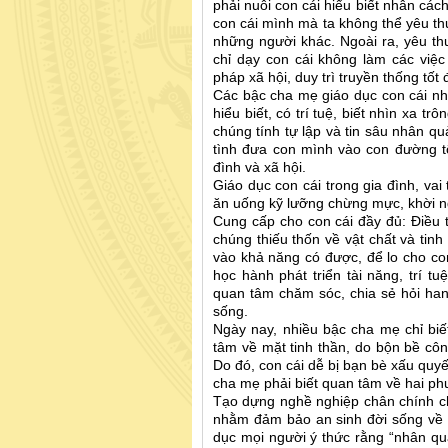
phải nuôi con cái hiểu biết nhân cá
con cái mình mà ta không thể yêu th
những người khác. Ngoài ra, yêu thư
chỉ dạy con cái không làm các việc
pháp xã hội, duy trì truyền thống tốt 
Các bậc cha mẹ giáo dục con cái nh
hiểu biết, có trí tuệ, biết nhìn xa 
chúng tính tự lập và tin sâu nhân q
tình đưa con mình vào con đường tộ
đình và xã hội.
Giáo dục con cái trong gia đình, vai
ăn uống kỹ lưỡng chừng mực, khời n
Cung cấp cho con cái đầy đủ: Điều 
chúng thiếu thốn về vật chất và tin
vào khả năng có được, để lo cho c
học hành phát triển tài năng, trí t
quan tâm chăm sóc, chia sẻ hỏi ha
sống.
Ngày nay, nhiều bậc cha mẹ chỉ biế
tâm về mặt tinh thần, do bộn bề cô
Do đó, con cái dễ bị bạn bè xấu quyế
cha mẹ phải biết quan tâm về hai phư
Tạo dựng nghề nghiệp chân chính ch
nhằm đảm bảo an sinh đời sống về l
dục mọi người ý thức rằng “nhân quả