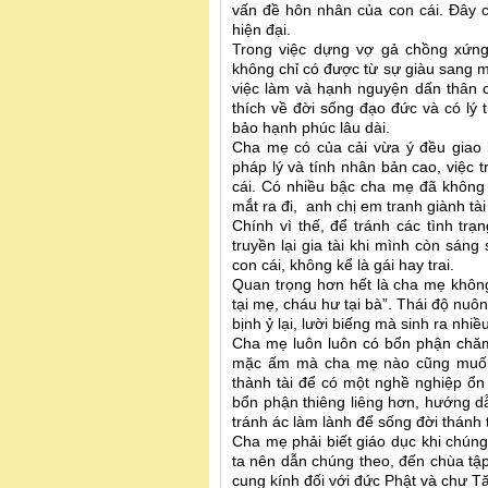
vấn đề hôn nhân của con cái. Đây c
hiện đại.
Trong việc dựng vợ gả chồng xứng
không chỉ có được từ sự giàu sang m
việc làm và hạnh nguyện dấn thân 
thích về đời sống đạo đức và có lý
bảo hạnh phúc lâu dài.
Cha mẹ có của cải vừa ý đều giao 
pháp lý và tính nhân bản cao, việc 
cái. Có nhiều bậc cha mẹ đã không
mắt ra đi, anh chị em tranh giành tà
Chính vì thế, để tránh các tình tr
truyền lại gia tài khi mình còn sán
con cái, không kể là gái hay trai.
Quan trọng hơn hết là cha mẹ khôn
tại mẹ, cháu hư tại bà”. Thái độ nu
bịnh ỷ lại, lười biếng mà sinh ra nhiề
Cha mẹ luôn luôn có bổn phận chăm
mặc ấm mà cha mẹ nào cũng muốn 
thành tài để có một nghề nghiệp ổn 
bổn phận thiêng liêng hơn, hướng d
tránh ác làm lành để sống đời thánh 
Cha mẹ phải biết giáo dục khi chúng
ta nên dẫn chúng theo, đến chùa tập 
cung kính đối với đức Phật và chư Tă