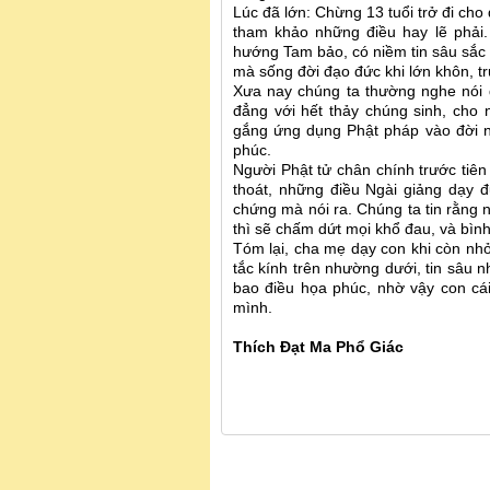
Lúc đã lớn: Chừng 13 tuổi trở đi cho đ
tham khảo những điều hay lẽ phải.
hướng Tam bảo, có niềm tin sâu sắc đ
mà sống đời đạo đức khi lớn khôn, t
Xưa nay chúng ta thường nghe nói đ
đẳng với hết thảy chúng sinh, cho
gắng ứng dụng Phật pháp vào đời 
phúc.
Người Phật tử chân chính trước tiên 
thoát, những điều Ngài giảng dạy đư
chứng mà nói ra. Chúng ta tin rằng n
thì sẽ chấm dứt mọi khổ đau, và bình
Tóm lại, cha mẹ dạy con khi còn nhỏ
tắc kính trên nhường dưới, tin sâu n
bao điều họa phúc, nhờ vậy con cái
mình.
Thích Đạt Ma Phổ Giác