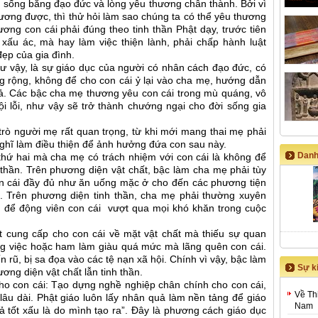
ch sống bằng đạo đức và lòng yêu thương chân thành. Bởi vì
ương được, thì thử hỏi làm sao chúng ta có thể yêu thương
ơng con cái phải đúng theo tinh thần Phật dạy, trước tiên
 xấu ác, mà hay làm việc thiện lành, phải chấp hành luật
đẹp của gia đình.
ư vậy, là sự giáo dục của người có nhân cách đạo đức, có
trông rộng, không để cho con cái ỷ lại vào cha mẹ, hướng dẫn
uả. Các bậc cha mẹ thương yêu con cái trong mù quáng, vô
i lỗi, như vậy sẽ trở thành chướng ngại cho đời sống gia
 trò người mẹ rất quan trọng, từ khi mới mang thai mẹ phải
ghĩ làm điều thiện để ảnh hưởng đứa con sau này.
Danh
thứ hai mà cha mẹ có trách nhiệm với con cái là không để
h thần. Trên phương diện vật chất, bậc làm cha mẹ phải tùy
on cái đầy đủ như ăn uống mặc ở cho đến các phương tiện
uệ. Trên phương diện tinh thần, cha mẹ phải thường xuyên
n để động viên con cái vượt qua mọi khó khăn trong cuộc
t cung cấp cho con cái về mặt vật chất mà thiếu sự quan
ng việc hoặc ham làm giàu quá mức mà lãng quên con cái.
n rũ, bị sa đọa vào các tệ nạn xã hội. Chính vì vậy, bậc làm
Sự ki
ơng diện vật chất lẫn tinh thần.
o con cái: Tạo dựng nghề nghiệp chân chính cho con cái,
Về Th
âu dài. Phật giáo luôn lấy nhân quả làm nền tảng để giáo
Nam
 tốt xấu là do mình tạo ra”. Đây là phương cách giáo dục