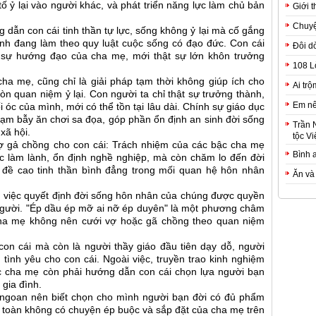
tố ỷ lại vào người khác, và phát triển năng lực làm chủ bản
Giới t
Chuyệ
 dẫn con cái tinh thần tự lực, sống không ỷ lại mà cố gắng
ình đang làm theo quy luật cuộc sống có đạo đức. Con cái
Đôi d
ới sự hướng đạo của cha mẹ, mới thật sự lớn khôn trưởng
108 L
ha mẹ, cũng chỉ là giải pháp tạm thời không giúp ích cho
Ai trộ
òn quan niệm ỷ lại. Con người ta chỉ thật sự trưởng thành,
Em nê
i óc của mình, mới có thể tồn tại lâu dài. Chính sự giáo dục
 cạm bẫy ăn chơi sa đọa, góp phần ổn định an sinh đời sống
Trần 
xã hội.
tộc Vi
 gả chồng cho con cái: Trách nhiệm của các bậc cha mẹ
Bình 
ác làm lành, ổn định nghề nghiệp, mà còn chăm lo đến đời
t đề cao tinh thần bình đẳng trong mối quan hệ hôn nhân
Ăn và
h, việc quyết định đời sống hôn nhân của chúng được quyền
người. "Ép dầu ép mỡ ai nỡ ép duyên" là một phương châm
cha mẹ không nên cưới vợ hoặc gã chồng theo quan niệm
con cái mà còn là người thầy giáo đầu tiên dạy dỗ, người
ình yêu cho con cái. Ngoài việc, truyền trao kinh nghiệm
ậc cha mẹ còn phải hướng dẫn con cái chọn lựa người bạn
gia đình.
ngoan nên biết chọn cho mình người bạn đời có đủ phẩm
 toàn không có chuyện ép buộc và sắp đặt của cha mẹ trên