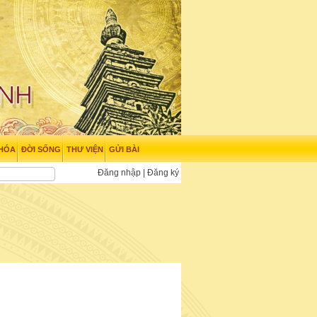
 HÓA
ĐỜI SỐNG
THƯ VIỆN
GỬI BÀI
Đăng nhập
|
Đăng ký