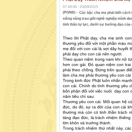
07:49:00 - 03/09/2015
(PGNĐ) -
Các bậc cha mẹ phải biết cách 
siêng năng trau giồi nghề nghiệp mình đa
tinh thần tự lực, dưới sự hướng đạo của 
Theo lời Phật dạy, cha mẹ sinh con
thương yêu đối với một phần máu mủ
mẹ đối với con cái là sợi dây huyết
phải dạy cho con cái nên người.
Theo quan niệm trọng nam khi nữ từ
hơn con gái. Đó quan niệm con trai 
phải theo chồng. Đứng trên quan điể
làm cha mẹ phải thương yêu con cái
Trong kinh đức Phật luôn nhấn mạnh
con cái. Chính do tình thương yêu 
bổn phận đối với việc nuôi dạy con c
năm tiêu chí sau:
Thương yêu con cái: Mối quan hệ củ
đức, do đó, sự ra đời của con cái k
thường mà còn có tinh thần trách 
tảng đạo đức, là trách nhiệm thiên
lớn khôn và trưởng thành.
Trong trách nhiệm thứ nhất này, các