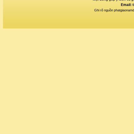
Email: 
Ghi rõ nguồn phatgiaonamdin