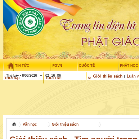
TIN TỨC
PGVN
QUỐC TẾ
PHẬT HỌC
Thứ bảy - 8/08/2026
–
02
:
16
:
07
Giới thiệu sách
Luận v
THỜI ĐẠI
TUỔI TRẺ
NGHIÊN CỨU
GỬI BÀI
Văn học
Giới thiệu sách