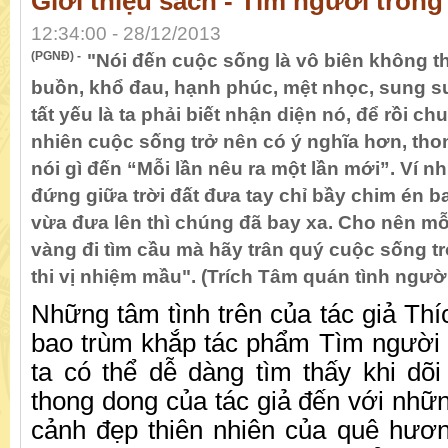
Giới thiệu sách - Tìm người trong
12:34:00 - 28/12/2013
(PGNĐ) -
"Nói đến cuộc sống là vô biên không thể
buồn, khổ đau, hạnh phúc, mệt nhọc, sung
tất yếu là ta phải biết nhận diện nó, để rồi ch
nhiên cuộc sống trở nên có ý nghĩa hơn, th
nói gì đến “Mỗi lần nêu ra một lần mới”. Ví n
đứng giữa trời đất đưa tay chỉ bầy chim én ba
vừa đưa lên thì chúng đã bay xa. Cho nên mỗ
vàng đi tìm cầu mà hãy trân quý cuộc sống tro
thi vị nhiệm mầu". (Trích Tâm quán tình ngườ
Những tâm tình trên của tác giả Th
bao trùm khắp tác phẩm Tìm người 
ta có thể dễ dàng tìm thấy khi dõ
thong dong của tác giả đến với nhữ
cảnh đẹp thiên nhiên của quê hươ