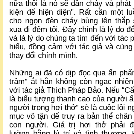
nữa thôi là nó sẽ dẫn cháy và phát
kiện để hiện diện". Rất cần một l
cho ngọn đèn cháy bùng lên thắp 
xua đi đêm tối. Đây chính là lý do đ
và là lý do chúng ta tìm đến với tác
hiểu, đồng cảm với tác giả và cũng
thay đổi chính mình.
Những ai đã có dịp đọc qua ấn phẩ
trầm” ắt hẳn không còn ngạc nhiên 
với tác giả Thích Pháp Bảo. Nếu “Cấ
là biểu tượng thanh cao của người ẩn
người trong hơi thở” sẽ là cuộc lội
mục vô tận để truy ra bản thể chân
con người. Giá trị hơi thở phải 
lường bằng lý trí và tình thương. B