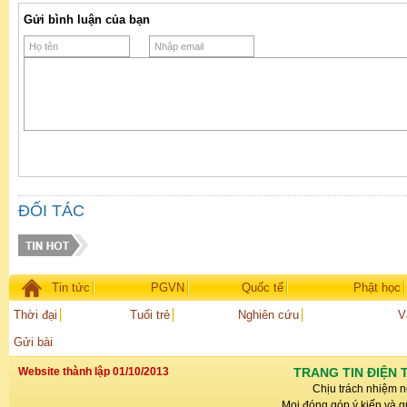
Gửi bình luận của bạn
ĐỐI TÁC
Tin tức
PGVN
Quốc tế
Phật học
Thời đại
Tuổi trẻ
Nghiên cứu
V
Gửi bài
Website thành lập 01/10/2013
TRANG TIN ĐIỆN 
Chịu trách nhiệm n
Mọi đóng góp ý kiến và gử