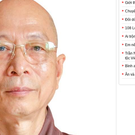
Giới t
Chuyệ
Đôi d
108 L
Ai trộ
Em nê
Trần 
tộc Vi
Bình 
Ăn và