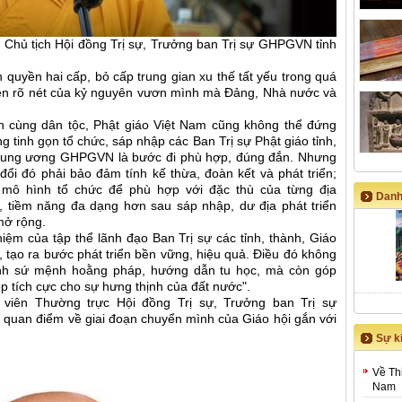
Chủ tịch Hội đồng Trị sự, Trưởng ban Trị sự GHPGVN tỉnh
quyền hai cấp, bỏ cấp trung gian xu thế tất yếu trong quá
u hiện rõ nét của kỷ nguyên vươn mình mà Đảng, Nhà nước và
nh cùng dân tộc, Phật giáo Việt Nam cũng không thể đứng
ng tinh gọn tổ chức, sáp nhập các Ban Trị sự Phật giáo tỉnh,
Trung ương GHPGVN là bước đi phù hợp, đúng đắn. Nhưng
 đổi đó phải bảo đảm tính kế thừa, đoàn kết và phát triển;
t mô hình tổ chức để phù hợp với đặc thù của từng địa
Danh
, tiềm năng đa dạng hơn sau sáp nhập, dư địa phát triển
mở rộng.
hiệm của tập thể lãnh đạo Ban Trị sự các tỉnh, thành, Giáo
 tạo ra bước phát triển bền vững, hiệu quả. Điều đó không
hành sứ mệnh hoằng pháp, hướng dẫn tu học, mà còn góp
 tích cực cho sự hưng thịnh của đất nước".
 viên Thường trực Hội đồng Trị sự, Trưởng ban Trị sự
quan điểm về giai đoạn chuyển mình của Giáo hội gắn với
Sự ki
Về Th
Nam