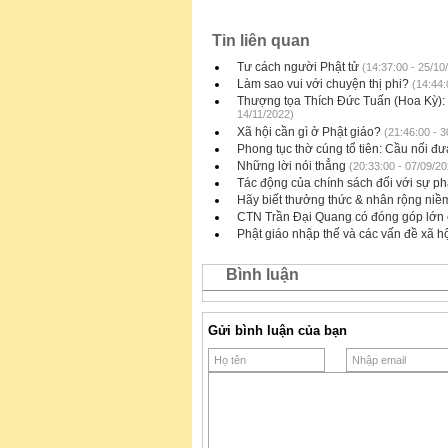
Tin liên quan
Tư cách người Phật tử
(14:37:00 - 25/10
Làm sao vui với chuyện thị phi?
(14:44:
Thượng tọa Thích Đức Tuấn (Hoa Kỳ): "
14/11/2022)
Xã hội cần gì ở Phật giáo?
(21:46:00 - 3
Phong tục thờ cúng tổ tiên: Cầu nối đư
Những lời nói thẳng
(20:33:00 - 07/09/20
Tác động của chính sách đối với sự ph
Hãy biết thưởng thức & nhân rộng niềm
CTN Trần Đại Quang có đóng góp lớn ch
Phật giáo nhập thế và các vấn đề xã h
Bình luận
Gửi bình luận của bạn