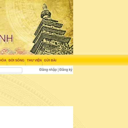
 HÓA
ĐỜI SỐNG
THƯ VIỆN
GỬI BÀI
Đăng nhập
|
Đăng ký