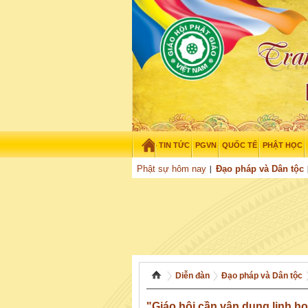
TIN TỨC
PGVN
QUỐC TẾ
PHẬT HỌC
Thứ sáu - 7/08/2026
–
04
:
02
:
46
Phật sự hôm nay
Đạo pháp và Dân tộc
Diễn đàn
Đạo pháp và Dân tộc
"Giáo hội cần vận dụng linh h