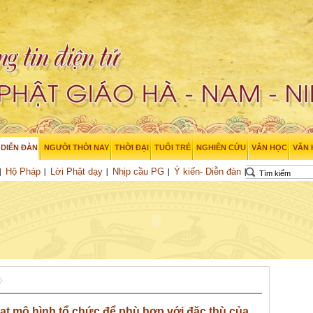
DIỄN ĐÀN
NGƯỜI THỜI NAY
THỜI ĐẠI
TUỔI TRẺ
NGHIÊN CỨU
VĂN HỌC
VĂN
Hộ Pháp
Lời Phật dạy
Nhịp cầu PG
Ý kiến- Diễn đàn
oạt mô hình tổ chức để phù hợp với đặc thù của