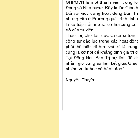
GHPGVN là một thành viên trong lò
Đảng và Nhà nước. Đây là lúc Giáo hộ
Đối với việc dừng hoạt động Ban Trị
nhưng cần thiết trong quá trình tinh 
là sự tiếp nối, mở ra cơ hội củng c
trò của tự viện.
Theo tôi, chư tôn đức và cư sĩ từng
cộng sự đắc lực trong các hoạt độn
phải thể hiện rõ hơn vai trò là tru
cũng là cơ hội để khẳng định giá trị
Tại Đồng Nai, Ban Trị sự tỉnh đã 
nhằm giữ vững sự liên kết giữa Giáo h
nhiệm vụ tu học và hành đạo”.
Nguyện Truyền