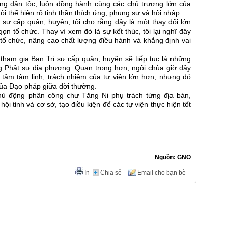
ng dân tộc, luôn đồng hành cùng các chủ trương lớn của
i thể hiện rõ tinh thần thích ứng, phụng sự và hội nhập.
 sự cấp quận, huyện, tôi cho rằng đây là một thay đổi lớn
gọn tổ chức. Thay vì xem đó là sự kết thúc, tôi lại nghĩ đây
ố tổ chức, nâng cao chất lượng điều hành và khẳng định vai
 tham gia Ban Trị sự cấp quận, huyện sẽ tiếp tục là những
g Phật sự địa phương. Quan trọng hơn, ngôi chùa giờ đây
ng tâm tâm linh; trách nhiệm của tự viện lớn hơn, nhưng đó
 của Đạo pháp giữa đời thường.
chủ động phân công chư Tăng Ni phụ trách từng địa bàn,
ội tỉnh và cơ sở, tạo điều kiện để các tự viện thực hiện tốt
Nguồn: GNO
In
Chia sẻ
Email cho bạn bè