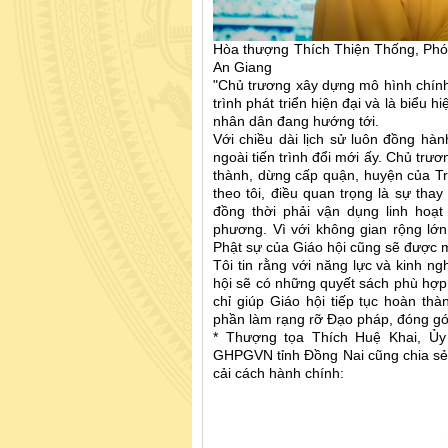
Hòa thượng Thích Thiện Thống, Phó 
An Giang
"Chủ trương xây dựng mô hình chính 
trình phát triển hiện đại và là biể
nhân dân đang hướng tới.
Với chiều dài lịch sử luôn đồng hà
ngoài tiến trình đổi mới ấy. Chủ trươ
thành, dừng cấp quận, huyện của 
theo tôi, điều quan trọng là sự thay
đồng thời phải vận dụng linh hoạ
phương. Vì với không gian rộng lớn
Phật sự của Giáo hội cũng sẽ được 
Tôi tin rằng với năng lực và kinh ng
hội sẽ có những quyết sách phù hợp,
chỉ giúp Giáo hội tiếp tục hoàn t
phần làm rạng rỡ Đạo pháp, đóng góp
* Thượng tọa Thích Huệ Khai, Ủy
GHPGVN tỉnh Đồng Nai cũng chia sẻ 
cải cách hành chính: