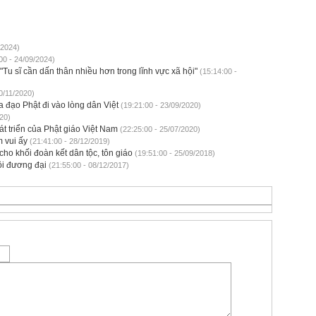
/2024)
00 - 24/09/2024)
Tu sĩ cần dấn thân nhiều hơn trong lĩnh vực xã hội"
(15:14:00 -
0/11/2020)
a đạo Phật đi vào lòng dân Việt
(19:21:00 - 23/09/2020)
20)
át triển của Phật giáo Việt Nam
(22:25:00 - 25/07/2020)
 vui ấy
(21:41:00 - 28/12/2019)
o khối đoàn kết dân tộc, tôn giáo
(19:51:00 - 25/09/2018)
ội đương đại
(21:55:00 - 08/12/2017)