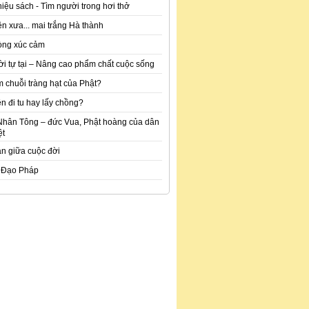
hiệu sách - Tìm người trong hơi thở
n xưa... mai trắng Hà thành
òng xúc cảm
ời tự tại – Nâng cao phẩm chất cuộc sống
m chuỗi tràng hạt của Phật?
n đi tu hay lấy chồng?
Nhân Tông – đức Vua, Phật hoàng của dân
ệt
an giữa cuộc đời
 Đạo Pháp