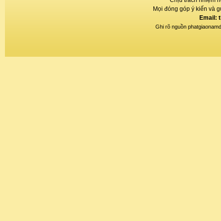
Chịu trách nhiệm n
Mọi đóng góp ý kiến và gử
Email: 
Ghi rõ nguồn phatgiaonamdin