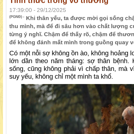
Tỉnh thức trong vô thường
17:39:00 - 29/12/2025
(PGNĐ) -
Khi thân yếu, ta được mời gọi sống chậ
thu mình, mà để đi sâu hơn vào chất lượng 
từng ý nghĩ. Chậm để thấy rõ, chậm để thươ
để không đánh mất mình trong guồng quay v
Có một nỗi sợ không ồn ào, không hoảng 
lớn dần theo năm tháng: sợ thân bệnh. 
sống, cũng không phải vì chấp thân, mà vì
suy yếu, không chỉ một mình ta khổ.