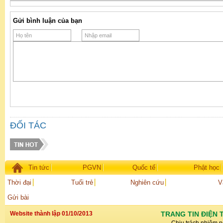
Gửi bình luận của bạn
ĐỐI TÁC
Tin tức
PGVN
Quốc tế
Phật học
Thời đại
Tuổi trẻ
Nghiên cứu
V
Gửi bài
Website thành lập 01/10/2013
TRANG TIN ĐIỆN 