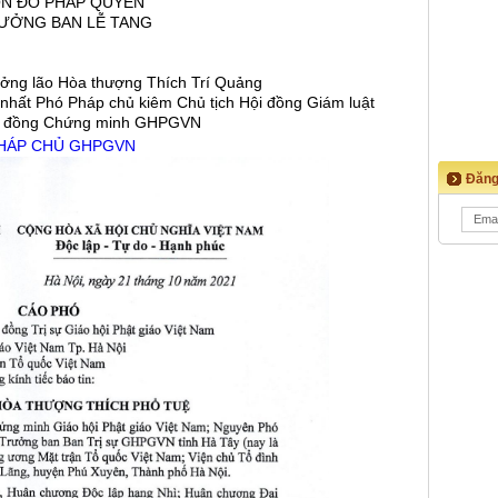
N ĐỒ PHÁP QUYẾN
ƯỞNG BAN LỄ TANG
ởng lão Hòa thượng Thích Trí Quảng
nhất Phó Pháp chủ kiêm Chủ tịch Hội đồng Giám luật
i đồng Chứng minh GHPGVN
PHÁP CHỦ GHPGVN
Đăng