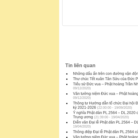
Tin liên quan
Những dấu ấn trên con đường vận độn
Thư chúc Tết xuân Tân Sửu của Đức 
Tiểu sử Đức vua – Phật hoàng Trần Nh
09/12/2020)
Văn tưởng niệm Đức vua – Phật hoàn
09/12/2020)
Thông tư Hướng dẫn tổ chức Đại hội Đ
kỳ 2021-2026
(22:00:00 - 19/09/2020)
Ý nghĩa Phật đản PL.2564 – DL.2020
Trung ương
(21:39:00 - 19/04/2020)
Diễn văn Đại lễ Phật đản PL.2564 –
19/04/2020)
Thông điệp Đại lễ Phật đản PL.2564
Văn tưởng niệm Đức vua – Phật hoàn