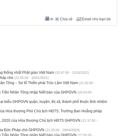
In
Chia sẻ
Email cho bạn bè
g thống nhất Phật giáo Việt Nam
(20:47:00 - 11/10/2021)
Pháp chủ
(21:05:00 - 10/01/2021)
ân Tông – Sơ tổ Thiền phái Trúc Lâm Việt Nam
(21:00:00 -
g Trần Nhân Tông nhập Niết bàn của GHPGVN
(20:54:00 -
ại biểu GHPGVN quận, huyện, thị xã, thành phố thuộc tỉnh nhiệm
 của Hòa thượng Phó Chủ tịch HĐTS, Trưởng Ban Hoằng pháp
 DL.2020 của Hòa thượng Chủ tịch HĐTS GHPGVN
(21:37:00 -
 của Đức Pháp chủ GHPGVN
(21:35:00 - 19/04/2020)
g Trần Nhân Tông nhập Niết bàn của GHPGVN
(22:55:00 -