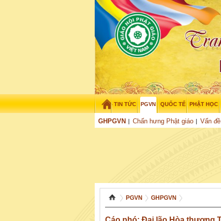
TIN TỨC
PGVN
QUỐC TẾ
PHẬT HỌC
Thứ năm - 6/08/2026
–
08
:
32
:
18
GHPGVN
Chấn hưng Phật giáo
Vấn đề
PGVN
GHPGVN
Cáo phó: Đại lão Hòa thượng