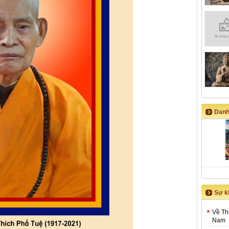
Danh
Sự ki
Về Th
Nam