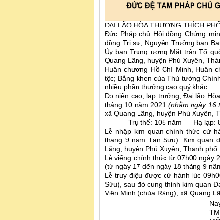
ĐẠI LÃO HÒA THƯỢNG THÍCH PH
Đức Pháp chủ Hội đồng Chứng minh
đồng Trị sự; Nguyên Trưởng ban Ban
Ủy ban Trung ương Mặt trận Tổ quố
Quang Lãng, huyện Phú Xuyên, Thàn
Huân chương Hồ Chí Minh, Huân c
tộc; Bằng khen của Thủ tướng Chí
nhiều phần thưởng cao quý khác.
Do niên cao, lạp trưởng, Đại lão Hò
tháng 10 năm 2021
(nhằm ngày 16 
xã Quang Lãng, huyện Phú Xuyên, T
Trụ thế: 105 năm Hạ lạp: 8
Lễ nhập kim quan chính thức cử h
tháng 9 năm Tân Sửu). Kim quan đư
Lãng, huyện Phú Xuyên, Thành phố
Lễ viếng chính thức từ 07h00 ngày
(từ ngày 17 đến ngày 18 tháng 9 nă
Lễ truy điệu được cử hành lúc 09h
Sửu), sau đó cung thỉnh kim quan Đ
Viên Minh (chùa Ráng), xã Quang L
Na
TM