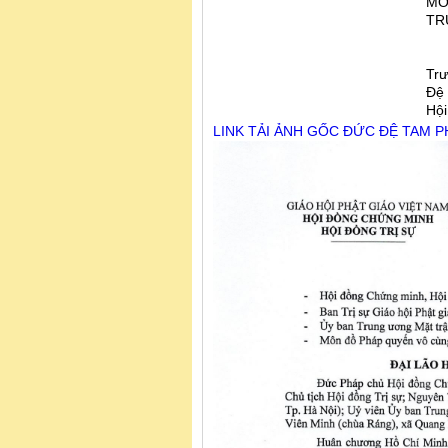
MÔ
TR
Trư
Đệ 
Hộ
LINK TẢI ẢNH GỐC ĐỨC ĐỆ TAM 