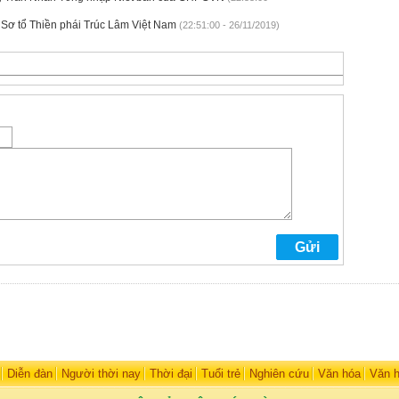
Sơ tổ Thiền phái Trúc Lâm Việt Nam
(22:51:00 - 26/11/2019)
Diễn đàn
Người thời nay
Thời đại
Tuổi trẻ
Nghiên cứu
Văn hóa
Văn 