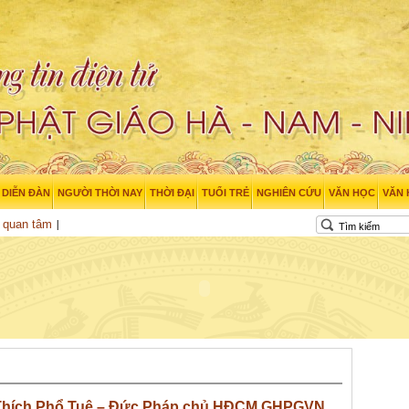
DIỄN ĐÀN
NGƯỜI THỜI NAY
THỜI ĐẠI
TUỔI TRẺ
NGHIÊN CỨU
VĂN HỌC
VĂN
 quan tâm
 Thích Phổ Tuệ – Đức Pháp chủ HĐCM GHPGVN