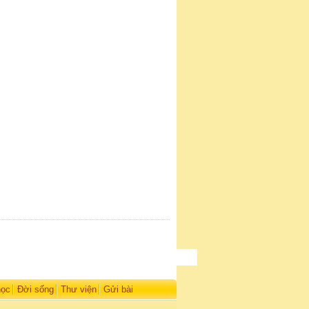
học
Đời sống
Thư viện
Gửi bài