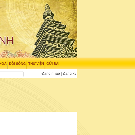
 HÓA
ĐỜI SỐNG
THƯ VIỆN
GỬI BÀI
Đăng nhập
|
Đăng ký