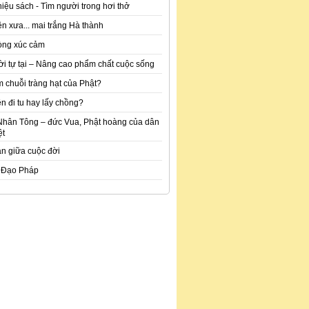
hiệu sách - Tìm người trong hơi thở
n xưa... mai trắng Hà thành
òng xúc cảm
ời tự tại – Nâng cao phẩm chất cuộc sống
m chuỗi tràng hạt của Phật?
n đi tu hay lấy chồng?
Nhân Tông – đức Vua, Phật hoàng của dân
ệt
an giữa cuộc đời
 Đạo Pháp