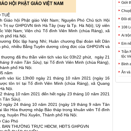
Giới t
Chuyệ
Ổ TUỆ
Đôi d
 Giáo hội Phật giáo Việt Nam; Nguyên Phó Chủ tịch Hội
 Trị sự GHPGVN tỉnh Hà Tây (nay là Tp. Hà Nội); Uỷ viên
108 L
c Việt Nam; Viện chủ Tổ đình Viên Minh (chùa Ráng), xã
Ai trộ
h phố Hà Nội.
hương Độc lập hạng Nhì; Huân chương Đại đoàn kết Dân
Em nê
nh phủ, nhiều Bằng Tuyên dương công đức của GHPGVN và
Trần 
tộc Vi
a thượng đã thu thần viên tịch vào lúc 03h22 phút, ngày 21
tháng 9 năm Tân Sửu),
tại Tổ đình Viên Minh (chùa Ráng),
Bình 
hành phố Hà Nội.
Ăn và
5 năm
ành vào lúc 13h00 ngày 21 tháng 10 năm 2021 (ngày 16
ợc tôn trí tại Tổ đình Viên Minh (chùa Ráng), xã Quang
 Hà Nội.
 22 tháng 10 năm 2021 đến hết ngày 23 tháng 10 năm 2021
m Tân Sửu).
00 ngày 24 tháng 10 năm 2021 (ngày 19 tháng 9 năm Tân
ại lão Hòa thượng nhập Bảo tháp trong khuân viên Tổ đình
ãng, huyện Phú Xuyên, Thành phố Hà Nội.
y Cáo Phó
. BAN THƯỜNG TRỰC HĐCM, HĐTS GHPGVN