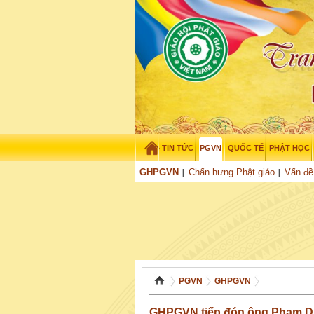
TIN TỨC
PGVN
QUỐC TẾ
PHẬT HỌC
Thứ bảy - 8/08/2026
–
13
:
02
:
46
GHPGVN
Chấn hưng Phật giáo
Vấn đề
PGVN
GHPGVN
GHPGVN tiếp đón ông Phạm D