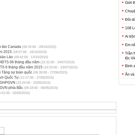
Giới t
Chuyệ
Đôi d
108 L
Ai trộ
Em nê
m tán Canada
(06:33:00 - 28/10/2015)
ăm 2015
(18:57:00 - 16/10/2015)
Trần 
giáo Lào
(09:42:00 - 13/10/2015)
tộc Vi
 HĐTS 06 tháng đầu năm
(22:32:00 - 24/07/2015)
Bình 
ĐTS 6 tháng đầu năm 2015
(16:53:00 - 23/07/2015)
ị Tăng sự toàn quốc
(06:39:00 - 27/06/2015)
Ăn và
Nam Quốc Tự
(12:27:00 - 27/05/2015)
n GHPGVN
(23:24:00 - 25/05/2015)
GVN phía Bắc
(08:18:00 - 06/05/2015)
:51:00 - 02/05/2015)