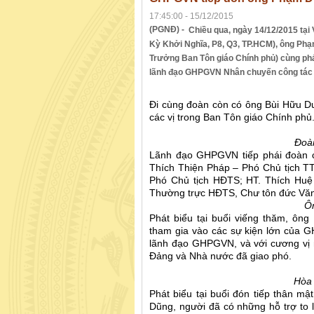
17:45:00 - 15/12/2015
(PGNĐ) -
Chiều qua, ngày 14/12/2015 tạ
Kỳ Khởi Nghĩa, P8, Q3, TP.HCM), ông Ph
Trưởng Ban Tôn giáo Chính phủ) cùng ph
lãnh đạo GHPGVN Nhân chuyến công tác 
Đi cùng đoàn còn có ông Bùi Hữu D
các vị trong Ban Tôn giáo Chính phủ
Đoà
Lãnh đạo GHPGVN tiếp phái đoàn 
Thích Thiện Pháp – Phó Chủ tịch T
Phó Chủ tịch HĐTS; HT. Thích Huệ
Thường trực HĐTS, Chư tôn đức Vă
Ô
Phát biểu tại buổi viếng thăm, ôn
tham gia vào các sự kiện lớn của 
lãnh đạo GHPGVN, và với cương vị 
Đảng và Nhà nước đã giao phó.
Hòa 
Phát biểu tại buổi đón tiếp thân m
Dũng, người đã có những hỗ trợ to l