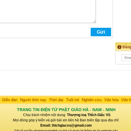
Đăng
Diễn đàn
Người thời nay
Thời đại
Tuổi trẻ
Nghiên cứu
Văn hóa
Văn 
TRANG TIN ĐIỆN TỬ PHẬT GIÁO HÀ - NAM - NINH
Chịu trách nhiệm nội dung:
Thượng toạ Thích Giác Vũ
Mọi đóng góp ý kiến và gửi bài xin liên hệ Ban biên tập qua địa chỉ:
Email: thichgiacvu@gmail.com
Ghi rõ nguồn phatgiaonamdinh.vn khi sử dụng lại thông tin từ website này