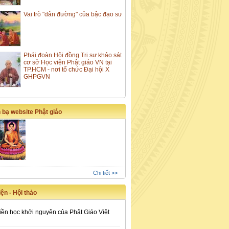
Vai trò "dẫn đường" của bậc đạo sư
Phái đoàn Hội đồng Trị sự khảo sát
cơ sở Học viện Phật giáo VN tại
TP.HCM - nơi tổ chức Đại hội X
GHPGVN
 bạ website Phật giáo
Chi tiết >>
ện - Hội thảo
iền học khởi nguyên của Phật Giáo Việt