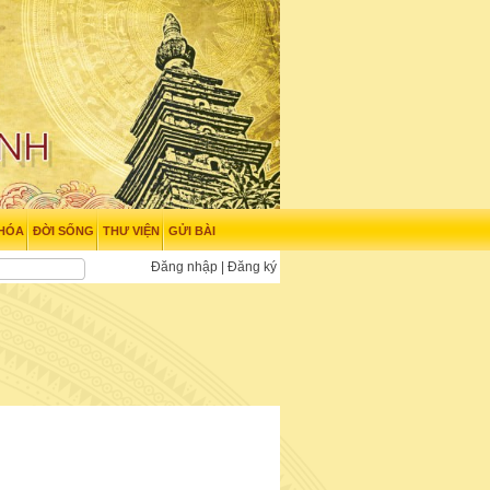
 HÓA
ĐỜI SỐNG
THƯ VIỆN
GỬI BÀI
Đăng nhập
|
Đăng ký