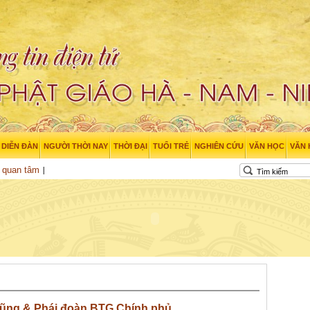
DIỄN ĐÀN
NGƯỜI THỜI NAY
THỜI ĐẠI
TUỔI TRẺ
NGHIÊN CỨU
VĂN HỌC
VĂN
 quan tâm
ũng & Phái đoàn BTG Chính phủ