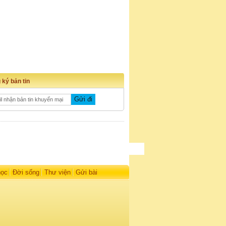
 ký bản tin
học
Đời sống
Thư viện
Gửi bài