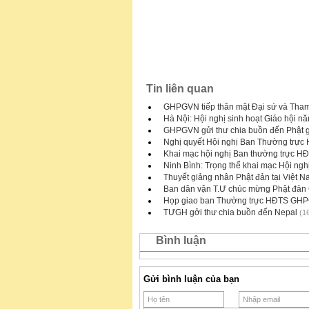
Tin liên quan
GHPGVN tiếp thân mật Đại sứ và Tha
Hà Nội: Hội nghị sinh hoạt Giáo hội n
GHPGVN gửi thư chia buồn đến Phật 
Nghị quyết Hội nghị Ban Thường trực
Khai mạc hội nghị Ban thường trực H
Ninh Bình: Trọng thể khai mạc Hội ngh
Thuyết giảng nhân Phật đản tại Việt 
Ban dân vận T.Ư chúc mừng Phật đả
Họp giao ban Thường trực HĐTS GHP
TƯGH gởi thư chia buồn đến Nepal
(16
Bình luận
Gửi bình luận của bạn