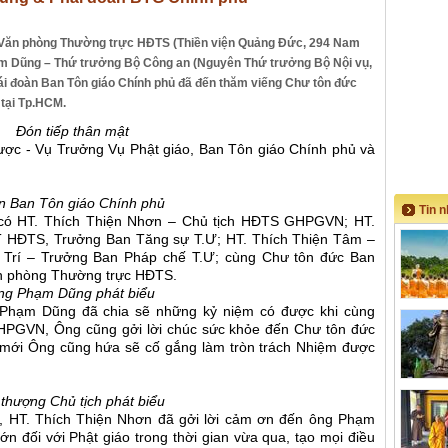
i Văn phòng Thường trực HĐTS (Thiền viện Quảng Đức, 294 Nam
ạm Dũng – Thứ trưởng Bộ Công an (Nguyên Thứ trưởng Bộ Nội vụ,
ái đoàn Ban Tôn giáo Chính phủ đã đến thăm viếng Chư tôn đức
tại Tp.HCM.
Đón tiếp thân mật
ược - Vụ Trưởng Vụ Phật giáo, Ban Tôn giáo Chính phủ và
.
n Ban Tôn giáo Chính phủ
Tin 
có HT. Thích Thiện Nhơn – Chủ tịch HĐTS GHPGVN; HT.
T HĐTS, Trưởng Ban Tăng sự T.Ư; HT. Thích Thiện Tâm –
 Trí – Trưởng Ban Pháp chế T.Ư; cùng Chư tôn đức Ban
n phòng Thường trực HĐTS.
ng Phạm Dũng phát biểu
g Phạm Dũng đã chia sẽ những kỷ niệm có được khi cùng
GHPGVN, Ông cũng gởi lời chúc sức khỏe đến Chư tôn đức
mới Ông cũng hứa sẽ cố gắng làm tròn trách Nhiệm được
thượng Chủ tịch phát biểu
ật, HT. Thích Thiện Nhơn đã gởi lời cảm ơn đến ông Phạm
ớn đối với Phật giáo trong thời gian vừa qua, tạo mọi điều