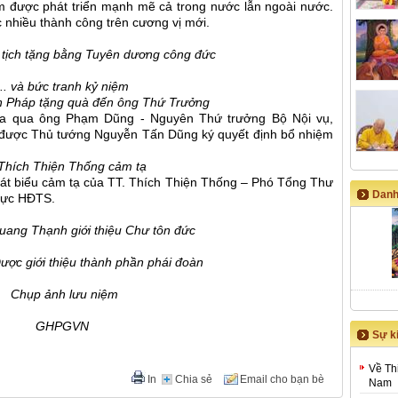
am được phát triển mạnh mẽ cả trong nước lẫn ngoài nước.
nhiều thành công trên cương vị mới.
tịch tặng bằng Tuyên dương công đức
... và bức tranh kỷ niệm
n Pháp tặng quà đến ông Thứ Trưởng
vừa qua ông Phạm Dũng - Nguyên Thứ trưởng Bộ Nội vụ,
được Thủ tướng Nguyễn Tấn Dũng ký quyết định bổ nhiệm
Thích Thiện Thống cảm tạ
phát biểu cảm tạ của TT. Thích Thiện Thống – Phó Tổng Thư
Danh
rực HĐTS.
uang Thạnh giới thiệu Chư tôn đức
ược giới thiệu thành phần phái đoàn
Chụp ảnh lưu niệm
GHPGVN
Sự ki
Về Th
In
Chia sẻ
Email cho bạn bè
Nam