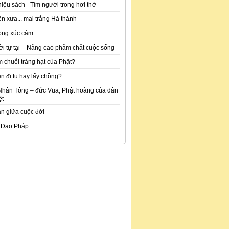
hiệu sách - Tìm người trong hơi thở
n xưa... mai trắng Hà thành
òng xúc cảm
ời tự tại – Nâng cao phẩm chất cuộc sống
m chuỗi tràng hạt của Phật?
n đi tu hay lấy chồng?
Nhân Tông – đức Vua, Phật hoàng của dân
ệt
an giữa cuộc đời
 Đạo Pháp