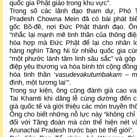
quốc gia Phật giáo trong khu vực”.
Trong số các lãnh đạo tham dự, Phó T
Pradesh Chowna Mein đã có bài phát bi
gốc Bồ-đề, nơi Đức Phật thành đạo. Ôn
“nhắc lại mạnh mẽ tinh thần của thông điệ
hòa hợp mà Đức Phật để lại cho nhân lo
hàng nghìn Tăng Ni từ nhiều quốc gia cù
“một phước lành tâm linh sâu sắc” và góp 
điệp yêu thương và hòa bình tới cộng đồng
hóa tinh thần ‘
vasudevakutumbakam
– mộ
đình, một tương lai’”.
Trong sự kiện, ông cũng đánh giá cao va
Tai Khamti khi dâng lễ cúng dường đến 
già quốc tế và giới thiệu các món truyền t
Ông cho biết những nỗ lực này “không chỉ 
đối với Tăng đoàn mà còn thể hiện nét 
Arunachal Pradesh trước bạn bè thế giới”.