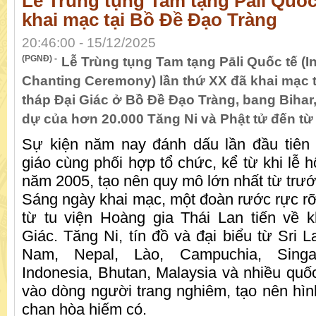
Lễ Trùng tụng Tam tạng Pāli Quốc
khai mạc tại Bồ Đề Đạo Tràng
20:46:00 - 15/12/2025
(PGNĐ) -
Lễ Trùng tụng Tam tạng Pāli Quốc tế (In
Chanting Ceremony) lần thứ XX đã khai mạc t
tháp Đại Giác ở Bồ Đề Đạo Tràng, bang Bihar
dự của hơn 20.000 Tăng Ni và Phật tử đến từ
Sự kiện năm nay đánh dấu lần đầu tiên
giáo cùng phối hợp tổ chức, kể từ khi lễ 
năm 2005, tạo nên quy mô lớn nhất từ trướ
Sáng ngày khai mạc, một đoàn rước rực r
từ tu viện Hoàng gia Thái Lan tiến về 
Giác. Tăng Ni, tín đồ và đại biểu từ Sri L
Nam, Nepal, Lào, Campuchia, Singap
Indonesia, Bhutan, Malaysia và nhiều quố
vào dòng người trang nghiêm, tạo nên hìn
chan hòa hiếm có.