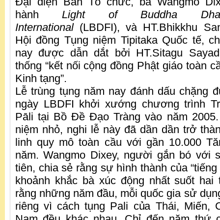
Đại diện Ban Tổ chức, bà Wangmo Dix
hành
Light of Buddha Dhar
International
(LBDFI), và HT.Bhikkhu San
Hội đồng Tụng niệm Tipitaka Quốc tế, c
nay được dẫn dắt bởi HT.Sitagu Sayada
thống “kết nối cộng đồng Phật giáo toàn c
Kinh tạng”.
Lễ trùng tụng năm nay đánh dấu chặng 
ngày LBDFI khởi xướng chương trình T
Pāli tại Bồ Đề Đạo Tràng vào năm 2005
niệm nhỏ, nghi lễ này đã dần dần trở thà
linh quy mô toàn cầu với gần 10.000 T
năm. Wangmo Dixey, người gắn bó với 
tiên, chia sẻ rằng sự hình thành của “tiếng
khoảnh khắc bà xúc động nhất suốt hai 
rằng những năm đầu, mỗi quốc gia sử dụn
riêng vì cách tụng Pali của Thái, Miến,
Nam đều khác nhau. Chỉ đến năm thứ c