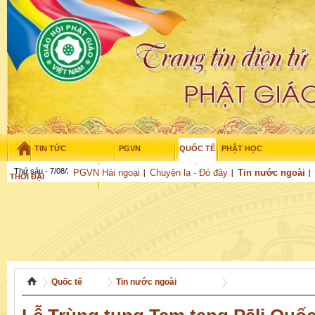
TIN TỨC
PGVN
QUỐC TẾ
PHẬT HỌC
Thứ sáu - 7/08/2026
–
02
:
15
:
21
PGVN Hải ngoại
Chuyện lạ - Đó đây
Tin nước ngoài
THỜI ĐẠI
TUỔI TRẺ
NGHIÊN CỨU
THƯ VIỆN
GỬI BÀI
Quốc tế
Tin nước ngoài