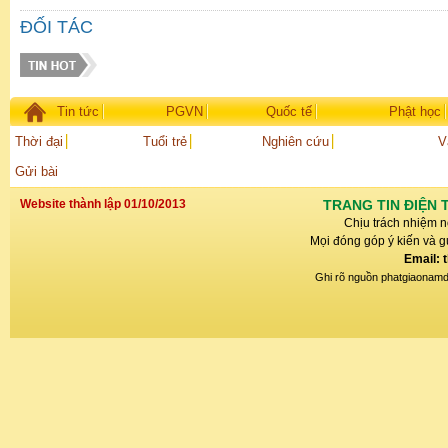
ĐỐI TÁC
Tin tức
PGVN
Quốc tế
Phật học
Thời đại
Tuổi trẻ
Nghiên cứu
V
Gửi bài
Website thành lập 01/10/2013
TRANG TIN ĐIỆN 
Chịu trách nhiệm n
Mọi đóng góp ý kiến và gử
Email: 
Ghi rõ nguồn phatgiaonamdin