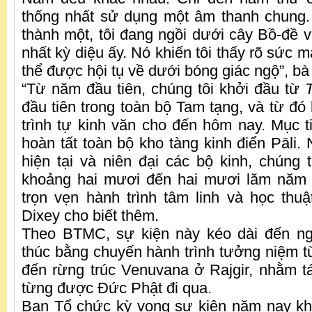
thống nhất sử dụng một âm thanh chung.
thành một, tôi đang ngồi dưới cây Bồ-đề
nhất kỳ diệu ấy. Nó khiến tôi thấy rõ sức m
thể được hội tụ về dưới bóng giác ngộ”, bà 
“Từ năm đầu tiên, chúng tôi khởi đầu từ
đầu tiên trong toàn bộ Tam tạng, và từ đó k
trình tự kinh văn cho đến hôm nay. Mục ti
hoàn tất toàn bộ kho tàng kinh điển Pāli. 
hiện tại và niên đại các bộ kinh, chúng 
khoảng hai mươi đến hai mươi lăm năm
trọn vẹn hành trình tâm linh và học th
Dixey cho biết thêm.
Theo BTMC, sự kiện này kéo dài đến ng
thúc bằng chuyến hành trình tưởng niệm từ
đến rừng trúc Venuvana ở Rajgir, nhằm t
từng được Đức Phật đi qua.
Ban Tổ chức kỳ vọng sự kiện năm nay kh