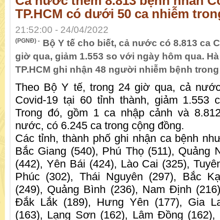
Cả nước thêm 8.813 bệnh nhân Co
TP.HCM có dưới 50 ca nhiễm tron
21:52:00 - 24/04/2022
(PGNĐ) -
Bộ Y tế cho biết, cả nước có 8.813 ca 
giờ qua, giảm 1.553 so với ngày hôm qua. Hà 
TP.HCM ghi nhận 48 người nhiễm bệnh trong
Theo Bộ Y tế, trong 24 giờ qua, cả nướ
Covid-19 tại 60 tỉnh thành, giảm 1.553
Trong đó, gồm 1 ca nhập cảnh và 8.812
nước, có 6.245 ca trong cộng đồng.
Các tỉnh, thành phố ghi nhận ca bệnh như
Bắc Giang (540), Phú Thọ (511), Quảng 
(442), Yên Bái (424), Lào Cai (325), Tuyê
Phúc (302), Thái Nguyên (297), Bắc Kạ
(249), Quảng Bình (236), Nam Định (216
Đắk Lắk (189), Hưng Yên (177), Gia L
(163), Lạng Sơn (162), Lâm Đồng (162),