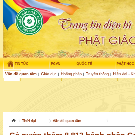
TIN TỨC
PGVN
QUỐC TẾ
PHẬT HỌC
Thứ sáu - 7/08/2026
–
01
:
35
:
22
Vấn đề quan tâm
Giáo dục
Hoằng pháp
Truyền thông
Hiện đại - K
THỜI ĐẠI
TUỔI TRẺ
NGHIÊN CỨU
VĂN HỌC
GỬI BÀI
Thời đại
Vấn đề quan tâm