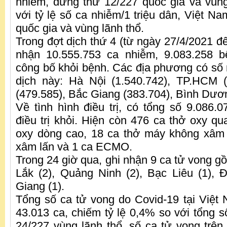
nhiễm, đứng thứ 12/227 quốc gia và vùng 
với tỷ lệ số ca nhiễm/1 triệu dân, Việt N
quốc gia và vùng lãnh thổ.
Trong đợt dịch thứ 4 (từ ngày 27/4/2021 đ
nhận 10.555.753 ca nhiễm, 9.083.258 
công bố khỏi bệnh. Các địa phương có số 
dịch này: Hà Nội (1.540.742), TP.HCM 
(479.585), Bắc Giang (383.704), Bình Dươ
Về tình hình điều trị, có tổng số 9.086
điều trị khỏi. Hiện còn 476 ca thở oxy qu
oxy dòng cao, 18 ca thở máy không xâm 
xâm lấn và 1 ca ECMO.
Trong 24 giờ qua, ghi nhận 9 ca tử vong g
Lắk (2), Quảng Ninh (2), Bạc Liêu (1), 
Giang (1).
Tổng số ca tử vong do Covid-19 tại Việt 
43.013 ca, chiếm tỷ lệ 0,4% so với tổng s
24/227 vùng lãnh thổ, số ca tử vong trên 