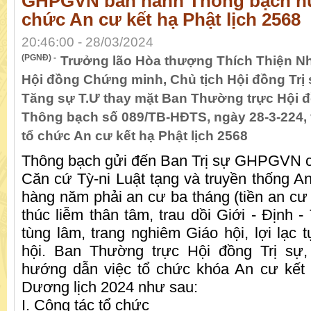
GHPGVN ban hành Thông bạch h
chức An cư kết hạ Phật lịch 2568
20:46:00 - 28/03/2024
(PGNĐ) -
Trưởng lão Hòa thượng Thích Thiện N
Hội đồng Chứng minh, Chủ tịch Hội đồng Trị
Tăng sự T.Ư thay mặt Ban Thường trực Hội đ
Thông bạch số 089/TB-HĐTS, ngày 28-3-224,
tổ chức An cư kết hạ Phật lịch 2568
Thông bạch gửi đến Ban Trị sự GHPGVN cá
Căn cứ Tỳ-ni Luật tạng và truyền thống An
hàng năm phải an cư ba tháng (tiền an cư
thúc liễm thân tâm, trau dồi Giới - Định -
tùng lâm, trang nghiêm Giáo hội, lợi lạc t
hội. Ban Thường trực Hội đồng Trị sự
hướng dẫn việc tổ chức khóa An cư kết 
Dương lịch 2024 như sau:
I. Công tác tổ chức