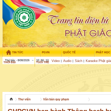
TIN TỨC
PGVN
QUỐC TẾ
PHẬT HỌC
Thứ bảy - 8/08/2026
–
10
:
56
:
13
Video
Audio
Sách
Karaoke Phật giá
THỜI ĐẠI
TUỔI TRẺ
NGHIÊN CỨU
GỬI BÀI
Thư viện
Văn bản quy phạm