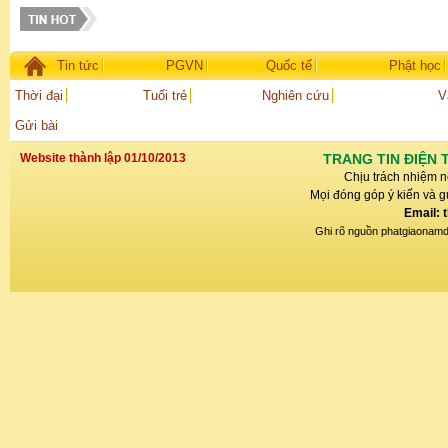
Tin tức
PGVN
Quốc tế
Phật học
Thời đại
Tuổi trẻ
Nghiên cứu
V
Gửi bài
Website thành lập 01/10/2013
TRANG TIN ĐIỆN 
Chịu trách nhiệm n
Mọi đóng góp ý kiến và gử
Email: 
Ghi rõ nguồn phatgiaonamdin