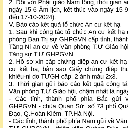
2. Đối với Phật giáo Nam tông, thời gian 
ngày 15-6 Âm lịch, kết thúc vào ngày 15-9
đến 17-10-2024).
V. Báo cáo kết quả tổ chức An cư kết hạ
1. Sau khi công tác tổ chức An cư kết hạ 
phòng Ban Trị sự GHPGVN cấp tỉnh, thàn
Tăng Ni an cư về Văn phòng T.Ư Giáo hộ
Tăng sự T.Ư GHPGVN.
2. Hồ sơ xin cấp chứng điệp an cư kết hạ
cư kết hạ, bản sao Giấy chứng điệp thụ
khiêu-ni do TƯGH cấp, 2 ảnh màu 2x3.
3. Thời gian gửi báo cáo kết quả công t
Văn phòng T.Ư Giáo hội, chậm nhất là ngà
- Các tỉnh, thành phố phía Bắc gửi
GHPGVN - chùa Quán Sứ, số 73 phố Quá
Đạo, Q.Hoàn Kiếm, TP.Hà Nội.
- Các tỉnh, thành phố phía Nam gửi về Vă