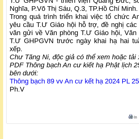
T.Ư GHPGVN - thiền viện Quảng Đức, s
Nghĩa, P.Võ Thị Sáu, Q.3, TP.Hồ Chí Minh
Trong quá trình triển khai việc tổ chức A
yêu cầu T.Ư Giáo hội hỗ trợ, đề nghị các
văn gửi về Văn phòng T.Ư Giáo hội, Văn
T.Ư GHPGVN trước ngày khai hạ hai tuầ
xếp.
Chư Tăng Ni, độc giả có thể xem hoặc tải 
PDF Thông bạch An cư kiết hạ Phật lịch 
bên dưới:
Thông bạch 89 vv An cư kết hạ 2024 PL 2
Ph.V
In