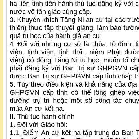
hạ liên tỉnh tiến hành thủ tục đăng ký với
nước về tôn giáo cùng cấp.
3. Khuyến khích Tăng Ni an cư tại các trườ
thiền) thực tập thuyết giảng, làm báo tườ
quả tu học của hành giả an cư.
4. Đối với những cơ sở là chùa, tổ đình, tị
viện, tịnh viện, tịnh thất, niệm Phật đườ
viện) có đông Tăng Ni tu học, muốn tổ chứ
phải đăng ký với Ban Trị sự GHPGVN cấp
được Ban Trị sự GHPGVN cấp tỉnh chấp t
5. Tùy theo điều kiện và khả năng của địa
GHPGVN cấp tỉnh có thể lồng ghép việ
dưỡng trụ trì hoặc một số công tác chu
mùa An cư kết hạ.
II. Thủ tục hành chính
1. Đối với Giáo hội:
1.1. Điểm An cư kết hạ tập trung do Ba