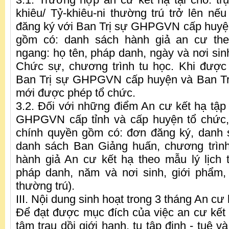
khiêu/ Tỷ-khiêu-ni thường trú trở lên nếu
đăng ký với Ban Trị sự GHPGVN cấp huyện
gồm có: danh sách hành giả an cư theo
ngang: họ tên, pháp danh, ngày và nơi sin
Chức sự, chương trình tu học. Khi được
Ban Trị sự GHPGVN cấp huyện và Ban Trị
mới được phép tổ chức.
3.2. Đối với những điểm An cư kết hạ tập 
GHPGVN cấp tỉnh và cấp huyện tổ chức,
chính quyền gồm có: đơn đăng ký, danh
danh sách Ban Giảng huấn, chương trình
hành giả An cư kết hạ theo mẫu lý lịch t
pháp danh, năm và nơi sinh, giới phẩm,
thường trú).
III. Nội dung sinh hoạt trong 3 tháng An cư 
Để đạt được mục đích của việc an cư kết h
tâm trau dồi giới hạnh, tu tập định - tuệ v