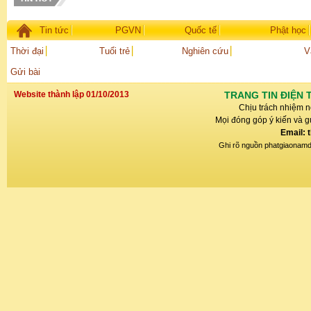
Tin tức
PGVN
Quốc tế
Phật học
Thời đại
Tuổi trẻ
Nghiên cứu
V
Gửi bài
Website thành lập 01/10/2013
TRANG TIN ĐIỆN 
Chịu trách nhiệm n
Mọi đóng góp ý kiến và gử
Email: 
Ghi rõ nguồn phatgiaonamdin