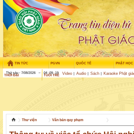
TIN TỨC
PGVN
QUỐC TẾ
PHẬT HỌC
Thứ sáu - 7/08/2026
–
04
:
09
:
20
Video
Audio
Sách
Karaoke Phật giá
THỜI ĐẠI
TUỔI TRẺ
NGHIÊN CỨU
GỬI BÀI
Thư viện
Văn bản quy phạm