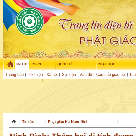
TIN TỨC
PGVN
QUỐC TẾ
PHẬT HỌC
Thứ sáu - 7/08/2026
–
13
:
03
:
41
Thông báo
Từ thiện - Xã hội
Sự kiện - Vấn đề
Các cấp giáo hội
Blo
THỜI ĐẠI
TUỔI TRẺ
NGHIÊN CỨU
THƯ VIỆN
GỬI BÀI
Tin tức
Phật giáo Hà-Nam-Ninh