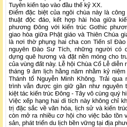
Tuyên kiến tạo vào đầu thế kỷ XX.
Điểm đặc biệt của ngôi chùa này là công t
thuật độc đáo, kết hợp hài hòa giữa kiế
phương Đông với kiến trúc Gothic phươn
giao hòa giữa Phật giáo và Thiên Chúa g
là nơi thờ phụng hai cha con Tiến sĩ Đà
nguyên Đào Sư Tích, những người có c
dựng quê hương và đặt nền móng cho tru
của vùng đất này. Lễ hội Chùa Cổ Lễ diễn 
tháng 9 âm lịch hằng năm nhằm kỷ niệm
Thánh tổ Nguyễn Minh Không. Trải qua n
trình vẫn được gìn giữ gần như nguyên t
kiệt tác kiến trúc Đông - Tây vô cùng quý h
Việc xếp hạng hai di tích này không chỉ k
trị đặc sắc về văn hóa, lịch sử và kiến trú
còn mở ra nhiều cơ hội cho việc bảo tồn và
sản, phát triển du lịch bền vững tại địa ph