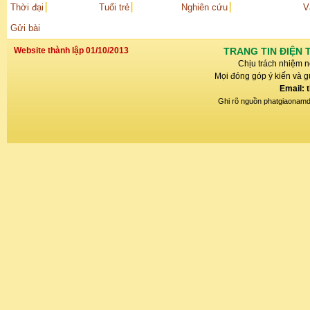
Thời đại
Tuổi trẻ
Nghiên cứu
V
Gửi bài
Website thành lập 01/10/2013
TRANG TIN ĐIỆN 
Chịu trách nhiệm n
Mọi đóng góp ý kiến và gử
Email: 
Ghi rõ nguồn phatgiaonamdin