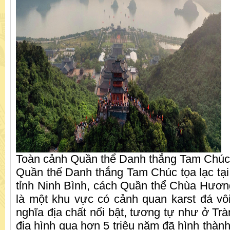
Toàn cảnh Quần thể Danh thắng Tam Chúc
Quần thể Danh thắng Tam Chúc tọa lạc t
tỉnh Ninh Bình, cách Quần thể Chùa Hươ
là một khu vực có cảnh quan karst đá vôi
nghĩa địa chất nổi bật, tương tự như ở Trà
địa hình qua hơn 5 triệu năm đã hình thàn