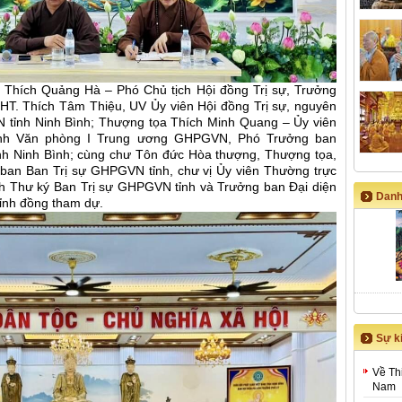
Thích Quảng Hà – Phó Chủ tịch Hội đồng Trị sự, Trưởng
HT. Thích Tâm Thiệu, UV Ủy viên Hội đồng Trị sự, nguyên
tỉnh Ninh Bình; Thượng tọa Thích Minh Quang – Ủy viên
ánh Văn phòng I Trung ương GHPGVN, Phó Trưởng ban
h Ninh Bình; cùng chư Tôn đức Hòa thượng, Thượng tọa,
 ban Ban Trị sự GHPGVN tỉnh, chư vị Ủy viên Thường trực
h Thư ký Ban Trị sự GHPGVN tỉnh và Trưởng ban Đại diện
Danh
tỉnh đồng tham dự.
Sự ki
Về Th
Nam