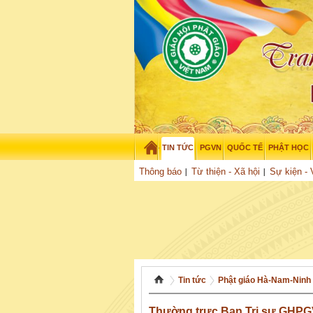
TIN TỨC
PGVN
QUỐC TẾ
PHẬT HỌC
Thứ năm - 6/08/2026
–
02
:
22
:
39
Thông báo
Từ thiện - Xã hội
Sự kiện - 
Tin tức
Phật giáo Hà-Nam-Ninh
Thường trực Ban Trị sự GHPGV