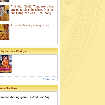
Phân ban Ni giới Trung ương khu
vực phía Bắc thăm các trường hạ
tỉnh Hưng Yên và TP.Hải Phòng
An cư là để sống chung tu học
 bạ website Phật giáo
Chi tiết >>
ện - Hội thảo
iền học khởi nguyên của Phật Giáo Việt