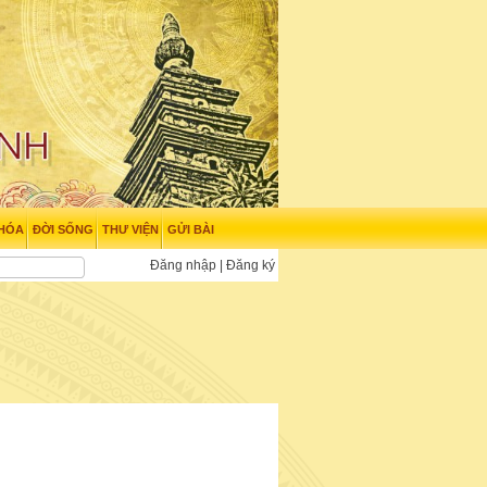
 HÓA
ĐỜI SỐNG
THƯ VIỆN
GỬI BÀI
Đăng nhập
|
Đăng ký