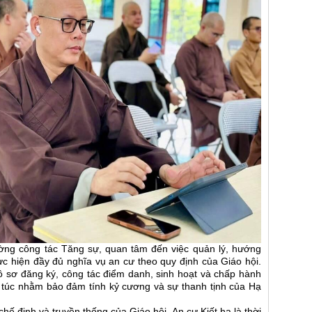
ường công tác Tăng sự, quan tâm đến việc quản lý, hướng
ực hiện đầy đủ nghĩa vụ an cư theo quy định của Giáo hội.
ồ sơ đăng ký, công tác điểm danh, sinh hoạt và chấp hành
 túc nhằm bảo đảm tính kỷ cương và sự thanh tịnh của Hạ
chế định và truyền thống của Giáo hội, An cư Kiết hạ là thời