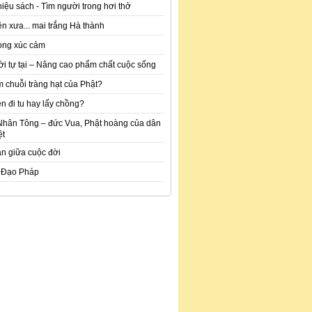
hiệu sách - Tìm người trong hơi thở
n xưa... mai trắng Hà thành
òng xúc cảm
ời tự tại – Nâng cao phẩm chất cuộc sống
m chuỗi tràng hạt của Phật?
n đi tu hay lấy chồng?
Nhân Tông – đức Vua, Phật hoàng của dân
ệt
an giữa cuộc đời
 Đạo Pháp