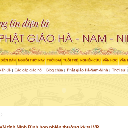
DIỄN ĐÀN
NGƯỜI THỜI NAY
THỜI ĐẠI
TUỔI TRẺ
NGHIÊN CỨU
VĂN HỌC
VĂN
Vấn đề
Các cấp giáo hội
Blog chùa
Phật giáo Hà-Nam-Ninh
Thời sự
N tỉnh Ninh Bình họp phiên thường kỳ tại VP