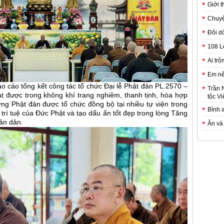
Giới t
Chuyệ
Đôi d
108 L
Ai trộ
Em nê
áo cáo tổng kết công tác tổ chức Đại lễ Phật đản PL.2570 –
Trần 
t được trong không khí trang nghiêm, thanh tịnh, hòa hợp
tộc Vi
ng Phật đản được tổ chức đồng bộ tại nhiều tự viện trong
Bình 
i, trí tuệ của Đức Phật và tạo dấu ấn tốt đẹp trong lòng Tăng
hân dân.
Ăn và