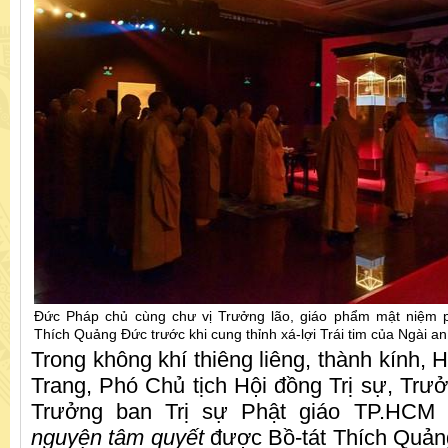
Đức Pháp chủ cùng chư vị Trưởng lão, giáo phẩm mật niệm ph
Thích Quảng Đức trước khi cung thỉnh xá-lợi Trái tim của Ngài an
Trong không khí thiêng liêng, thành kính,
Trang, Phó Chủ tịch Hội đồng Trị sự, Trưở
Trưởng ban Trị sự Phật giáo TP.HCM
nguyện tâm quyết
được Bồ-tát Thích Quản