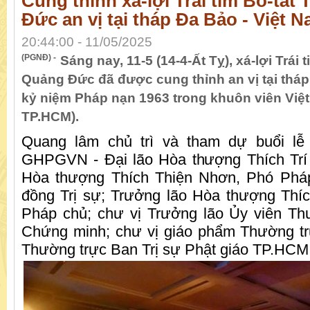
Cung thỉnh xá-lợi Trái tim Bồ-tát
Đức an vị tại tháp Đa Bảo - Việt
20:44:00 - 11/05/2025
(PGNĐ) -
Sáng nay, 11-5 (14-4-Ất Tỵ), xá-lợi Trái 
Quảng Đức đã được cung thỉnh an vị tại tháp
kỷ niệm Pháp nạn 1963 trong khuôn viên Việ
TP.HCM).
Quang lâm chủ trì và tham dự buổi l
GHPGVN - Đại lão Hòa thượng Thích Trí
Hòa thượng Thích Thiện Nhơn, Phó Pháp
đồng Trị sự; Trưởng lão Hòa thượng Thí
Pháp chủ; chư vị Trưởng lão Ủy viên Th
Chứng minh; chư vị giáo phẩm Thường tr
Thường trực Ban Trị sự Phật giáo TP.HCM