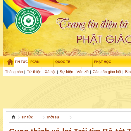
TIN TỨC
PGVN
QUỐC TẾ
PHẬT HỌC
Thứ sáu - 7/08/2026
–
18
:
09
:
49
Thông báo
Từ thiện - Xã hội
Sự kiện - Vấn đề
Các cấp giáo hội
Blo
THỜI ĐẠI
TUỔI TRẺ
NGHIÊN CỨU
THƯ VIỆN
GỬI BÀI
Tin tức
Thời sự