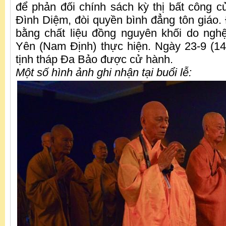
để phản đối chính sách kỳ thị bất công 
Đình Diệm, đòi quyền bình đẳng tôn giáo.
bằng chất liệu đồng nguyên khối do ngh
Yên (Nam Định) thực hiện. Ngày 23-9 (14-
tịnh tháp Đa Bảo được cử hành.
Một số hình ảnh ghi nhận tại buổi lễ: