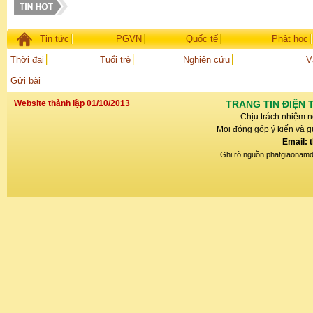
Tin tức
PGVN
Quốc tế
Phật học
Thời đại
Tuổi trẻ
Nghiên cứu
V
Gửi bài
Website thành lập 01/10/2013
TRANG TIN ĐIỆN 
Chịu trách nhiệm n
Mọi đóng góp ý kiến và gử
Email: 
Ghi rõ nguồn phatgiaonamdin