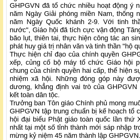
GHPGVN đã tổ chức nhiều hoạt động ý 
năm Ngày Giải phóng miền Nam, thống n
năm Ngày Quốc khánh 2-9. Với tinh th
nước", Giáo hội đã tích cực vận động Tăng
bão lụt, thiên tai, thực hiện công tác an si
phát huy giá trị nhân văn và tinh thần "hộ 
Thực hiện chỉ đạo của chính quyền GHPG
xếp, củng cố bộ máy tổ chức Giáo hội p
chung của chính quyền hai cấp, thể hiện s
nhiệm xã hội. Những đóng góp này đượ
dương, khẳng định vai trò của GHPGVN t
kết toàn dân tộc.
Trưởng ban Tôn giáo Chính phủ mong muốn 
GHPGVN tập trung chuẩn bị kế hoạch tổ 
hội đại biểu Phật giáo toàn quốc lần thứ 
nhất tại một số tỉnh thành mới sáp nhập t
mừng kỷ niệm 45 năm thành lập GHPGVN.