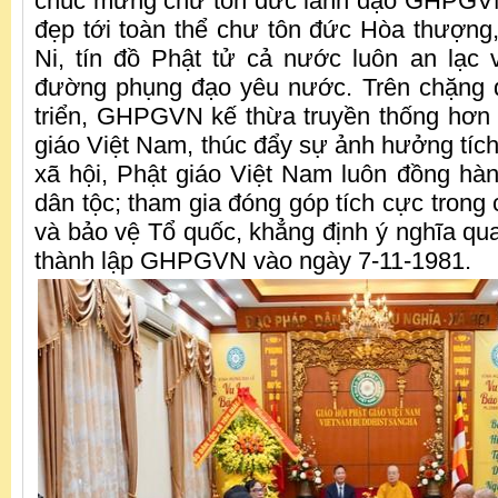
chúc mừng chư tôn đức lãnh đạo GHPGVN 
đẹp tới toàn thể chư tôn đức Hòa thượng
Ni, tín đồ Phật tử cả nước luôn an lạc v
đường phụng đạo yêu nước. Trên chặng
triển, GHPGVN kế thừa truyền thống hơn
giáo Việt Nam, thúc đẩy sự ảnh hưởng tích
xã hội, Phật giáo Việt Nam luôn đồng hàn
dân tộc; tham gia đóng góp tích cực trong
và bảo vệ Tổ quốc, khẳng định ý nghĩa qua
thành lập GHPGVN vào ngày 7-11-1981.