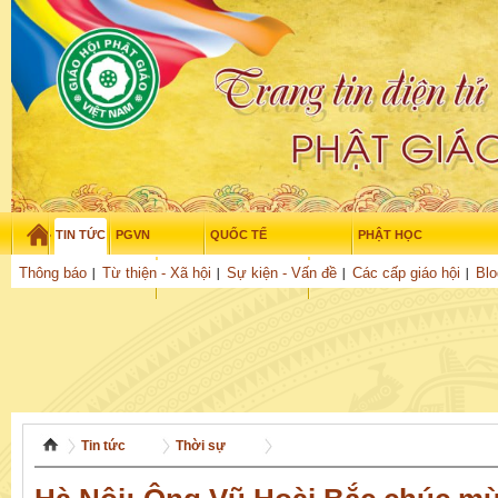
TIN TỨC
PGVN
QUỐC TẾ
PHẬT HỌC
Thứ bảy - 8/08/2026
–
19
:
17
:
49
Thông báo
Từ thiện - Xã hội
Sự kiện - Vấn đề
Các cấp giáo hội
Blo
THỜI ĐẠI
TUỔI TRẺ
NGHIÊN CỨU
THƯ VIỆN
GỬI BÀI
Tin tức
Thời sự