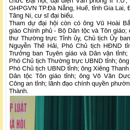
chức Đại hội; đại diện Văn phòng II T.Ư; 
GHPGVN TP.Đà Nẵng, Huế, tỉnh Gia Lai, Đ
Tăng Ni, cư sĩ đại biểu.
Tham dự đại hội còn có ông Vũ Hoài B
giáo Chính phủ - Bộ Dân tộc và Tôn giáo;
thư Thường trực Tỉnh ủy, Chủ tịch Ủy b
Nguyễn Thế Hải, Phó Chủ tịch HĐND tỉ
Trưởng ban Tuyên giáo và Dân vận tỉnh;
Phó Chủ tịch Thường trực UBND tỉnh; ôn
Phó Chủ tịch UBND tỉnh; ông Xiêng Than
Dân tộc Tôn giáo tỉnh; ông Võ Văn Dư
Công an tỉnh; lãnh đạo chính quyền phườ
Thành.