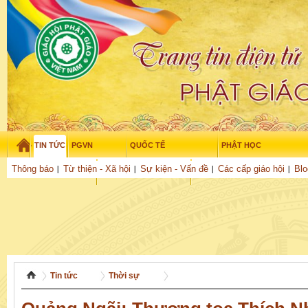
TIN TỨC
PGVN
QUỐC TẾ
PHẬT HỌC
Thứ sáu - 7/08/2026
–
16
:
38
:
34
Thông báo
Từ thiện - Xã hội
Sự kiện - Vấn đề
Các cấp giáo hội
Blo
THỜI ĐẠI
TUỔI TRẺ
NGHIÊN CỨU
THƯ VIỆN
GỬI BÀI
Tin tức
Thời sự