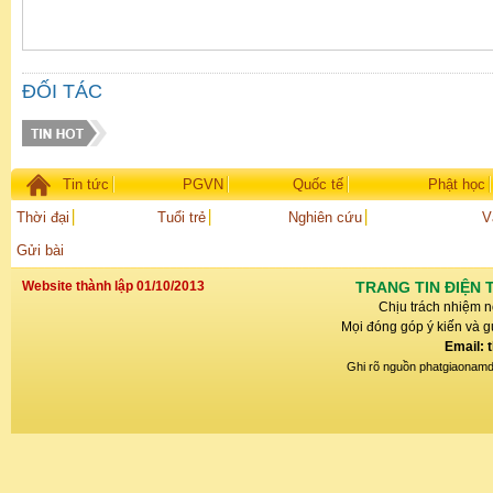
ĐỐI TÁC
Tin tức
PGVN
Quốc tế
Phật học
Thời đại
Tuổi trẻ
Nghiên cứu
V
Gửi bài
Website thành lập 01/10/2013
TRANG TIN ĐIỆN 
Chịu trách nhiệm n
Mọi đóng góp ý kiến và gử
Email: 
Ghi rõ nguồn phatgiaonamdin