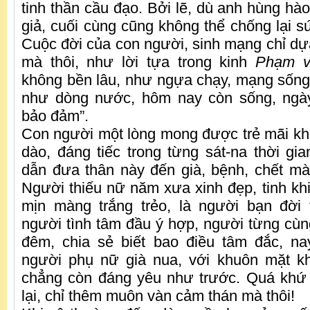
tinh thần cầu đạo. Bởi lẽ, dù anh hùng hào 
giả, cuối cùng cũng không thể chống lại 
Cuộc đời của con người, sinh mạng chỉ dựa
mà thôi, như lời tựa trong kinh
Phạm 
không bền lâu, như ngựa chạy, mạng sống 
như dòng nước, hôm nay còn sống, ngà
bảo đảm”.
Con người một lòng mong được trẻ mãi khô
dào, đáng tiếc trong từng sát-na thời gia
dẫn đưa thân này đến già, bệnh, chết mà
Người thiếu nữ năm xưa xinh đẹp, tinh khi
mịn màng trắng trẻo, là người bạn đời 
người tình tâm đầu ý hợp, người từng cùng
đêm, chia sẻ biết bao điều tâm đắc, na
người phụ nữ già nua, với khuôn mặt k
chẳng còn đáng yêu như trước. Quá kh
lại, chỉ thêm muôn vàn cảm thán mà thôi!