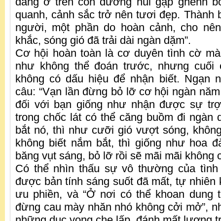
đang ở trên con đường núi gập ghềnh b
quanh, cảnh sắc trở nên tươi đẹp. Thành 
người, một phần do hoàn cảnh, cho nên
khắc, sóng gió đã trải dài ngàn dặm”.
Cơ hội hoàn toàn là cơ duyên tình cờ m
như không thể đoán trước, nhưng cuối 
không có dấu hiệu để nhận biết. Ngạn
câu: “Vạn lần đừng bỏ lỡ cơ hội ngàn năm 
đối với bạn giống như nhận được sự trợ
trong chốc lát có thể căng buồm đi ngà
bắt nó, thì như cưỡi gió vượt sóng, không
không biết nắm bắt, thì giống như hoa 
băng vụt sáng, bỏ lỡ rồi sẽ mãi mãi không 
Có thể nhìn thấu sự vô thường của tình đ
được bản tính sáng suốt đã mất, tự nhiên 
ưu phiền, và “Ở nơi có thể khoan dung 
đừng cau mày nhăn nhó không cởi mở”, n
những dục vọng che lấp, đánh mất lương tri