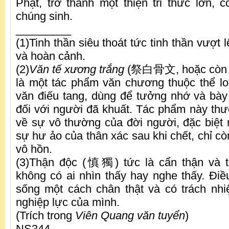
Phật, trở thành một thiện tri thức lớn,
chúng sinh.
_________
(1)Tinh thần siêu thoát tức tinh thần vượt 
và hoàn cảnh.
(2)
Văn tế xương trắng
(祭白骨文, hoặc còn g
là một tác phẩm văn chương thuộc thể lo
văn điếu tang, dùng để tưởng nhớ và bày 
đối với người đã khuất. Tác phẩm này thư
về sự vô thường của đời người, đặc biệt 
sự hư ảo của thân xác sau khi chết, chỉ cò
vô hồn.
(3)Thận độc (慎獨) tức là cẩn thận và t
không có ai nhìn thấy hay nghe thấy. Điề
sống một cách chân thật và có trách nh
nghiệp lực của mình.
(Trích trong
Viên Quang văn tuyển
)
NS344.