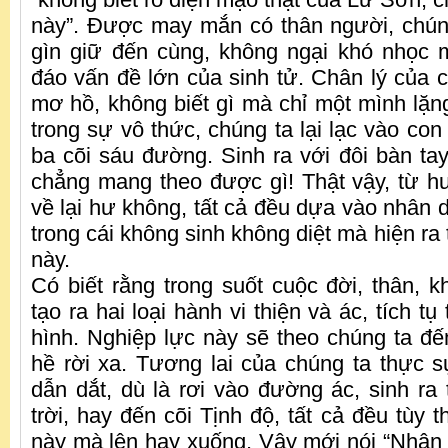
này”. Được may mắn có thân người, chún
gìn giữ đến cùng, không ngại khó nhọc 
đáo vấn đề lớn của sinh tử. Chân lý của 
mơ hồ, không biết gì mà chỉ một mình lặng
trong sự vô thức, chúng ta lại lạc vào co
ba cõi sáu đường. Sinh ra với đôi bàn tay
chẳng mang theo được gì! Thật vậy, từ h
về lại hư không, tất cả đều dựa vào nhân 
trong cái không sinh không diệt mà hiện ra
này.
Có biết rằng trong suốt cuộc đời, thân, k
tạo ra hai loại hành vi thiện và ác, tích t
hình. Nghiệp lực này sẽ theo chúng ta đế
hề rời xa. Tương lai của chúng ta thực s
dẫn dắt, dù là rơi vào đường ác, sinh ra 
trời, hay đến cõi Tịnh độ, tất cả đều tùy 
này mà lên hay xuống. Vậy mới nói “Nhân 