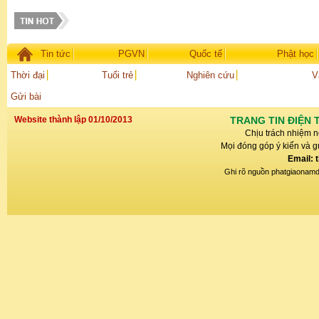
Tin tức
PGVN
Quốc tế
Phật học
Thời đại
Tuổi trẻ
Nghiên cứu
V
Gửi bài
Website thành lập 01/10/2013
TRANG TIN ĐIỆN 
Chịu trách nhiệm n
Mọi đóng góp ý kiến và gử
Email: 
Ghi rõ nguồn phatgiaonamdin