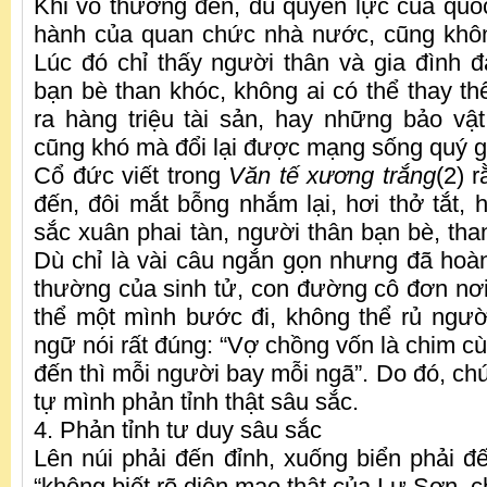
Khi vô thường đến, dù quyền lực của qu
hành của quan chức nhà nước, cũng khôn
Lúc đó chỉ thấy người thân và gia đình 
bạn bè than khóc, không ai có thể thay th
ra hàng triệu tài sản, hay những bảo vật
cũng khó mà đổi lại được mạng sống quý g
Cổ đức viết trong
Văn tế xương trắng
(2) 
đến, đôi mắt bỗng nhắm lại, hơi thở tắt, 
sắc xuân phai tàn, người thân bạn bè, tha
Dù chỉ là vài câu ngắn gọn nhưng đã hoàn
thường của sinh tử, con đường cô đơn nơi
thể một mình bước đi, không thể rủ ngườ
ngữ nói rất đúng: “Vợ chồng vốn là chim cù
đến thì mỗi người bay mỗi ngã”. Do đó, chún
tự mình phản tỉnh thật sâu sắc.
4. Phản tỉnh tư duy sâu sắc
Lên núi phải đến đỉnh, xuống biển phải đ
“không biết rõ diện mạo thật của Lư Sơn, ch