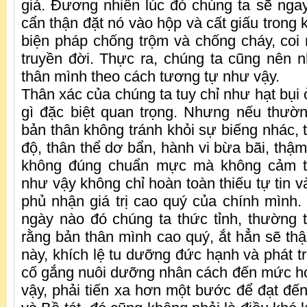
giá. Đương nhiên lúc đó chúng ta sẽ nga
cẩn thận đặt nó vào hộp và cất giấu trong 
biện pháp chống trộm và chống cháy, coi
truyền đời. Thực ra, chúng ta cũng nên 
thân mình theo cách tương tự như vậy.
Thân xác của chúng ta tuy chỉ như hạt bụi 
gì đặc biệt quan trọng. Nhưng nếu thườn
bản thân không tránh khỏi sự biếng nhác, 
độ, thân thể dơ bẩn, hành vi bừa bãi, thậ
không đúng chuẩn mực mà không cảm t
như vậy không chỉ hoàn toàn thiếu tự tin 
phủ nhận giá trị cao quý của chính mình.
ngày nào đó chúng ta thức tỉnh, thường t
rằng bản thân mình cao quý, ắt hẳn sẽ thậ
này, khích lệ tu dưỡng đức hạnh và phát tri
cố gắng nuôi dưỡng nhân cách đến mức ho
vậy, phải tiến xa hơn một bước để đạt đến