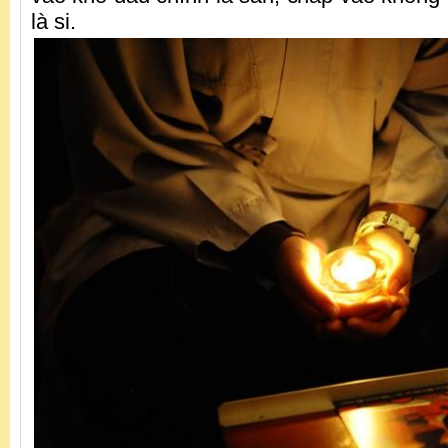
là si.