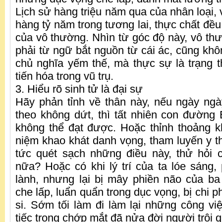
Lịch sử hàng triệu năm qua của nhân loại, v
hàng tỷ năm trong tương lai, thực chất đề
của vô thường. Nhìn từ góc độ này, vô thư
phải từ ngữ bắt nguồn từ cái ác, cũng khô
chủ nghĩa yếm thế, mà thực sự là trạng t
tiến hóa trong vũ trụ.
3. Hiểu rõ sinh tử là đại sự
Hãy phản tỉnh về thân này, nếu ngày ngà
theo không dứt, thì tất nhiên con đường 
không thể đạt được. Hoặc thỉnh thoảng 
niệm khao khát danh vọng, tham luyến y th
tức quét sạch những điều này, thử hỏi 
nữa? Hoặc có khi lý trí của ta lóe sáng, 
lành, nhưng lại bị mây phiền não của ba 
che lấp, luẩn quẩn trong dục vọng, bị chi p
si. Sớm tối làm đi làm lại những công vi
tiếc trong chớp mắt đã nửa đời người trôi 