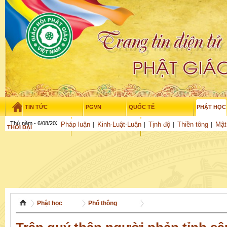
TIN TỨC
PGVN
QUỐC TẾ
PHẬT HỌC
Thứ năm - 6/08/2026
–
03
:
56
:
38
Pháp luận
Kinh-Luật-Luận
Tịnh độ
Thiền tông
Mật
THỜI ĐẠI
TUỔI TRẺ
NGHIÊN CỨU
THƯ VIỆN
GỬI BÀI
Phật học
Phổ thông