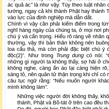
ác quả ác
”
là như vậy. Tùy theo luật nhân
tướng, ngay cả khi thành Phật hay thành
vào lực của định nghiệp mà dẫn dắt.
Chính vì vậy cần phải kiểm điểm trong từng
nghĩ hàng ngày của chúng ta, ở mọi nơi ph
chú ý và cẩn trọng. Hiểu rõ ràng về nhân 
thường, vậy thì bản thân không nên buông
loa cẩu thả, mà còn phải đặc biệt chú ý
độc(2)”. Như trong
Trung dung
có nói: “
những gì người ta không thấy, sợ hãi ở ch
không nghe, càng ẩn áo lại càng hiện rõ, 
sáng tỏ, nên quân tử thận trọng khi chỉ có 
câu tục ngữ rằng: “Nếu muốn người khác 
mình không làm
”.
Những việc người đời không thấy, khôn
thánh, Phật và Bồ-tát ở trên cao đều th
Do đó, người học Phật đặc biệt phải dự