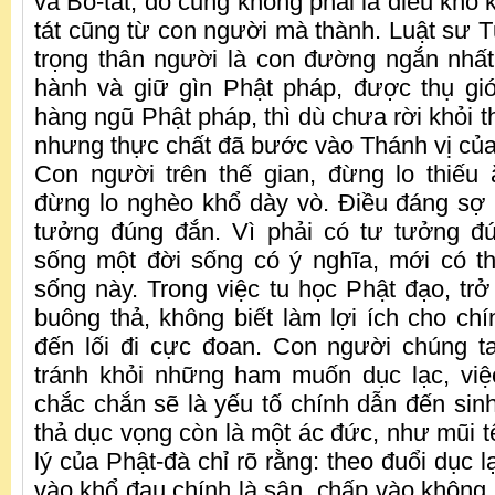
và Bồ-tát, đó cũng không phải là điều khó 
tát cũng từ con người mà thành. Luật sư T
trọng thân người là con đường ngắn nhấ
hành và giữ gìn Phật pháp, được thụ giới 
hàng ngũ Phật pháp, thì dù chưa rời khỏi t
nhưng thực chất đã bước vào Thánh vị của 
Con người trên thế gian, đừng lo thiếu
đừng lo nghèo khổ dày vò. Điều đáng sợ 
tưởng đúng đắn. Vì phải có tư tưởng đ
sống một đời sống có ý nghĩa, mới có t
sống này. Trong việc tu học Phật đạo, trở
buông thả, không biết làm lợi ích cho c
đến lối đi cực đoan. Con người chúng t
tránh khỏi những ham muốn dục lạc, việ
chắc chắn sẽ là yếu tố chính dẫn đến sinh
thả dục vọng còn là một ác đức, như mũi t
lý của Phật-đà chỉ rõ rằng: theo đuổi dục l
vào khổ đau chính là sân, chấp vào không 