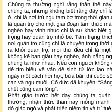
Chúng ta thường nghĩ rằng thân thể này
chúng ta, nhưng không biết rằng đây chỉ l
ở, chỉ là nơi trú ngụ tạm bợ trong thời gian
là quán trọ cho một giai đoạn tâm thức mà t
nghèo hay vinh nhục chỉ là sự khác biệt 
trọng hay quán trọ nhỏ bé. Tâm trạng thíc
nơi quán trọ cũng chỉ là chuyện trong thời 
ra khỏi quán trọ, mọi thứ đều chỉ là mộ
không kể bạn giàu hay nghèo, ánh nắng ngo
chúng ta như nhau. Nếu con người không 
để tìm hiểu về vấn đề sinh tử lớn lao 
ngày một cách hời hợt, bừa bãi, thì cuộc s
cạn và ngu muội. Cổ đức đã khuyên: “Sáng
chết cũng cam lòng”.
Phật giáo trước hết dạy chúng ta quán
thường, nhận thức thân này mỏng manh 
đó giác ngộ và phát triển niềm tin và trí tu