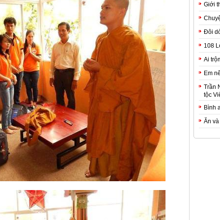
Giới t
Chuyệ
Đôi d
108 L
Ai trộ
Em nê
Trần 
tộc Vi
Bình 
Ăn và