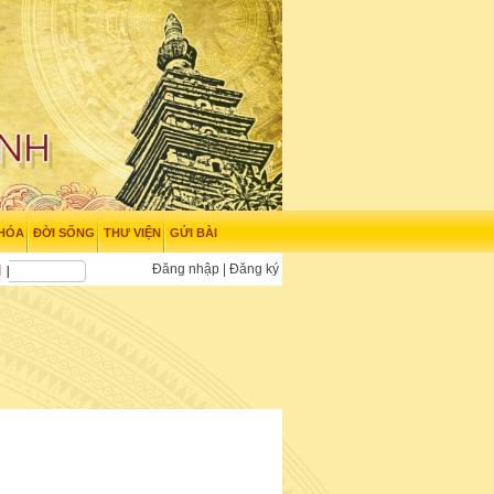
 HÓA
ĐỜI SỐNG
THƯ VIỆN
GỬI BÀI
Đăng nhập
|
Đăng ký
N