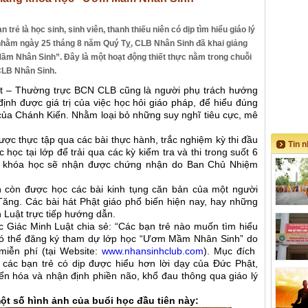
rẻ là học sinh, sinh viên, thanh thiếu niên có dịp tìm hiểu giáo lý
nhằm ngày 25 tháng 8 năm Quý Tỵ, CLB Nhân Sinh đã khai giảng
Mầm Nhân Sinh”. Đây là một hoạt động thiết thực nằm trong chuỗi
CLB Nhân Sinh.
ật – Thường trực BCN CLB cũng là người phụ trách hướng
ịnh được giá trị của việc học hỏi giáo pháp, để hiểu đúng
của Chánh Kiến. Nhằm loại bỏ những suy nghĩ tiêu cực, mê
ợc thực tập qua các bài thực hành, trắc nghiệm kỳ thi đầu
Tin 
 học tại lớp để trải qua các kỳ kiểm tra và thi trong suốt 6
ốt khóa học sẽ nhận được chứng nhận do Ban Chủ Nhiệm
ên còn được học các bài kinh tụng căn bản của một người
Tăng. Các bài hát Phật giáo phổ biến hiện nay, hay những
 Luật trực tiếp hướng dẫn.
c Giác Minh Luật chia sẻ: “Các bạn trẻ nào muốn tìm hiểu
 có thể đăng ký tham dự lớp học “Ươm Mầm Nhân Sinh” do
iễn phí (tại Website:
www.nhansinhclub.com
). Mục đích
 các bạn trẻ có dịp được hiểu hơn lời dạy của Đức Phật,
 hóa và nhận định phiền não, khổ đau thông qua giáo lý
một số hình ảnh của buổi học đầu tiên này: