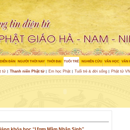
DIỄN ĐÀN
NGƯỜI THỜI NAY
THỜI ĐẠI
TUỔI TRẺ
NGHIÊN CỨU
VĂN HỌC
VĂN
t tử
Thanh niên Phật tử
Em học Phật
Tuổi trẻ & đời sống
Phật tử V
giảng khóa học “Ươm Mầm Nhân Sinh”