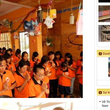
Danh
Sự ki
Về Th
Nam