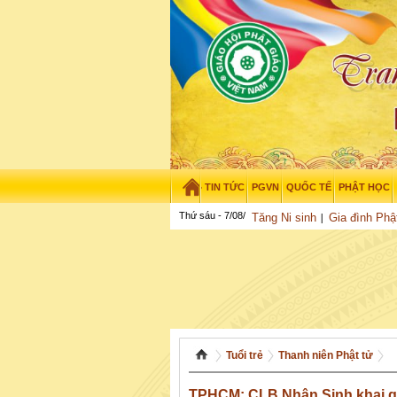
TIN TỨC
PGVN
QUỐC TẾ
PHẬT HỌC
Thứ sáu - 7/08/2026
–
03
:
50
:
49
Tăng Ni sinh
Gia đình Phậ
Tuổi trẻ
Thanh niên Phật tử
TPHCM: CLB Nhân Sinh khai 