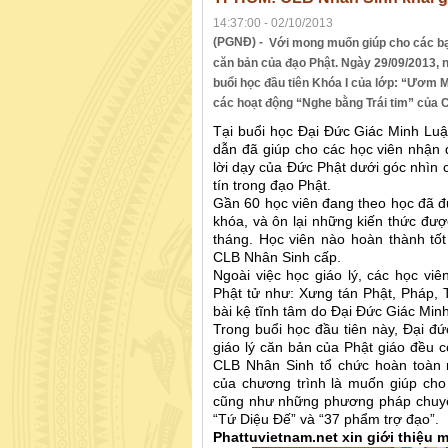
14:37:00 - 02/10/2013
(PGNĐ) -
Với mong muốn giúp cho các bạn t
căn bản của đạo Phật. Ngày 29/09/2013, 
buổi học đầu tiên Khóa I của lớp: “Ươm 
các hoạt động “Nghe bằng Trái tim” của 
Tại buổi học Đại Đức Giác Minh Lu
dẫn đã giúp cho các học viên nhận đ
lời dạy của Đức Phật dưới góc nhìn 
tín trong đạo Phật.
Gần 60 học viên đang theo học đã đư
khóa, và ôn lại những kiến thức được
tháng. Học viên nào hoàn thành t
CLB Nhân Sinh cấp.
Ngoài việc học giáo lý, các học vi
Phật tử như: Xưng tán Phật, Pháp, 
bài kệ tĩnh tâm do Đại Đức Giác Minh
Trong buổi học đầu tiên này, Đại đứ
giáo lý căn bản của Phật giáo đều
CLB Nhân Sinh tổ chức hoàn toàn m
của chương trình là muốn giúp cho
cũng như những phương pháp chuyển
“Tứ Diệu Đế” và “37 phẩm trợ đạo”.
Phattuvietnam.net xin giới thiệu 