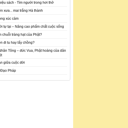
hiệu sách - Tìm người trong hơi thở
n xưa... mai trắng Hà thành
òng xúc cảm
ời tự tại – Nâng cao phẩm chất cuộc sống
m chuỗi tràng hạt của Phật?
n đi tu hay lấy chồng?
Nhân Tông – đức Vua, Phật hoàng của dân
ệt
an giữa cuộc đời
 Đạo Pháp