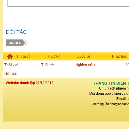
ĐỐI TÁC
Tin tức
PGVN
Quốc tế
Phật học
Thời đại
Tuổi trẻ
Nghiên cứu
V
Gửi bài
Website thành lập 01/10/2013
TRANG TIN ĐIỆN 
Chịu trách nhiệm n
Mọi đóng góp ý kiến và gử
Email: 
Ghi rõ nguồn phatgiaonamdin