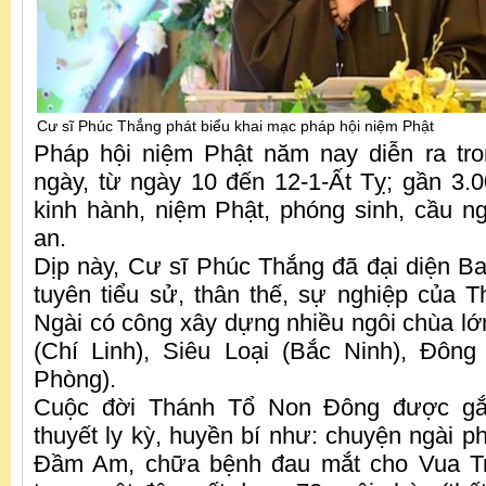
Cư sĩ Phúc Thắng phát biểu khai mạc pháp hội niệm Phật
Pháp hội niệm Phật năm nay diễn ra tro
ngày, từ ngày 10 đến 12-1-Ất Tỵ; gần 3.0
kinh hành, niệm Phật, phóng sinh, cầu n
an.
Dịp này, Cư sĩ Phúc Thắng đã đại diện B
tuyên tiểu sử, thân thế, sự nghiệp của
Ngài có công xây dựng nhiều ngôi chùa l
(Chí Linh), Siêu Loại (Bắc Ninh), Đôn
Phòng).
Cuộc đời Thánh Tổ Non Đông được gắn
thuyết ly kỳ, huyền bí như: chuyện ngài ph
Đầm Am, chữa bệnh đau mắt cho Vua Tr