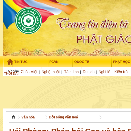
TIN TỨC
PGVN
QUỐC TẾ
PHẬT HỌC
Thứ năm - 6/08/2026
–
06
:
39
:
17
Chùa Việt
Nghệ thuật
Tâm linh
Du lịch
Nghi lễ
Kiến trúc
THỜI ĐẠI
TUỔI TRẺ
NGHIÊN CỨU
GỬI BÀI
Văn hóa
Đời sống văn hoá