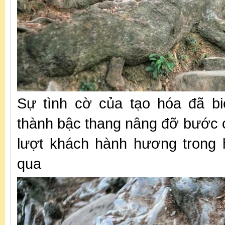
Sự tình cờ của tạo hóa đã bi
thành bậc thang nâng đỡ bước 
lượt khách hành hương trong 
qua