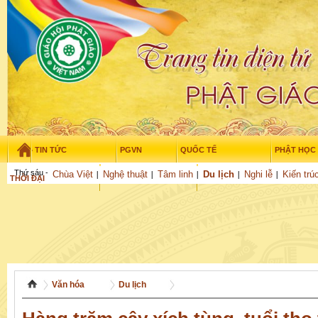
TIN TỨC
PGVN
QUỐC TẾ
PHẬT HỌC
Thứ sáu - 7/08/2026
–
18
:
11
:
30
Chùa Việt
Nghệ thuật
Tâm linh
Du lịch
Nghi lễ
Kiến trú
THỜI ĐẠI
TUỔI TRẺ
NGHIÊN CỨU
GỬI BÀI
Văn hóa
Du lịch