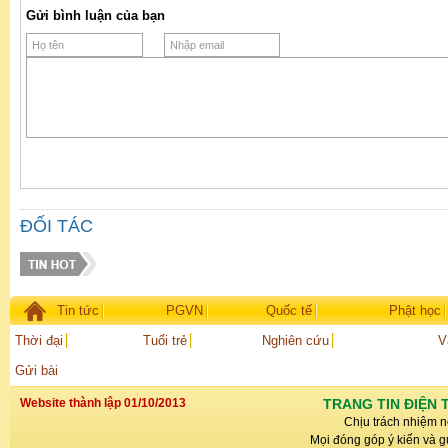
Gửi bình luận của bạn
ĐỐI TÁC
Tin tức
PGVN
Quốc tế
Phật học
Thời đại
Tuổi trẻ
Nghiên cứu
V
Gửi bài
Website thành lập 01/10/2013
TRANG TIN ĐIỆN 
Chịu trách nhiệm n
Mọi đóng góp ý kiến và gử