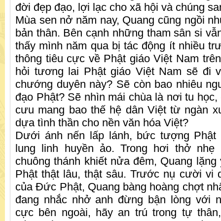
đời đẹp đạo, lợi lạc cho xã hội và chúng sa
Mùa sen nở năm nay, Quang cũng ngồi nh
bản thân. Bên cạnh những tham sân si vẫn
thấy mình năm qua bị tác động ít nhiều tr
thông tiêu cực về Phật giáo Việt Nam trê
hỏi tương lai Phật giáo Việt Nam sẽ đi
chướng duyên này? Sẽ còn bao nhiêu ngư
đạo Phật? Sẽ nhìn mái chùa là nơi tu học,
cưu mang bao thế hệ dân Việt từ ngàn x
dựa tình thần cho nền văn hóa Việt?
Dưới ánh nến lấp lánh, bức tượng Phật 
lung linh huyền ảo. Trong hơi thở nhẹ 
chuông thánh khiết nửa đêm, Quang lặng
Phật thật lâu, thật sâu. Trước nụ cười vi d
của Đức Phật, Quang bàng hoàng chợt nh
đang nhắc nhở anh đừng bận lòng với n
cực bên ngoài, hãy an trú trong tự thâ