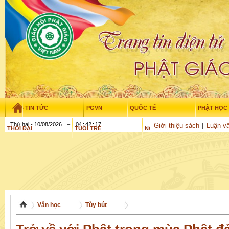
TIN TỨC
PGVN
QUỐC TẾ
PHẬT HỌC
Thứ hai - 10/08/2026
–
04
:
42
:
18
Giới thiệu sách
Luận vă
THỜI ĐẠI
TUỔI TRẺ
NGHIÊN CỨU
GỬI BÀI
Văn học
Tùy bút