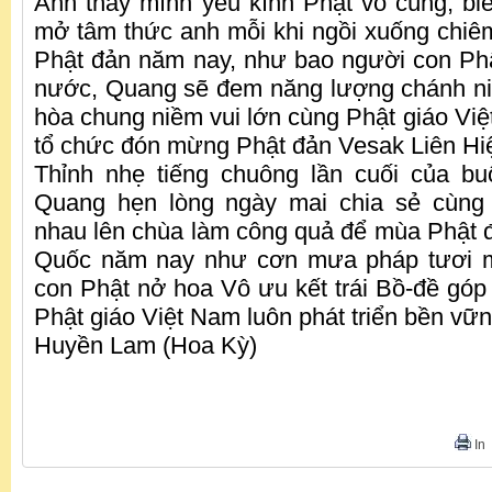
Anh thấy mình yêu kính Phật vô cùng, biế
mở tâm thức anh mỗi khi ngồi xuống chi
Phật đản năm nay, như bao người con Phậ
nước, Quang sẽ đem năng lượng chánh n
hòa chung niềm vui lớn cùng Phật giáo Vi
tổ chức đón mừng Phật đản Vesak Liên H
Thỉnh nhẹ tiếng chuông lần cuối của bu
Quang hẹn lòng ngày mai chia sẻ cùng
nhau lên chùa làm công quả để mùa Phật 
Quốc năm nay như cơn mưa pháp tươi m
con Phật nở hoa Vô ưu kết trái Bồ-đề gó
Phật giáo Việt Nam luôn phát triển bền vữ
Huyền Lam (Hoa Kỳ)
In