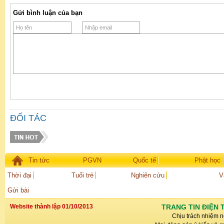
Gửi bình luận của bạn
ĐỐI TÁC
Tin tức
PGVN
Quốc tế
Phật học
Thời đại
Tuổi trẻ
Nghiên cứu
V
Gửi bài
Website thành lập 01/10/2013
TRANG TIN ĐIỆN 
Chịu trách nhiệm n