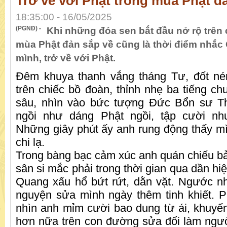
Trở về với Phật trong mùa Phật đ
18:35:00 - 16/05/2025
(PGNĐ) -
Khi những đóa sen bắt đầu nở rộ trên 
mùa Phật đản sắp về cũng là thời điểm nhắc
mình, trở về với Phật.
Đêm khuya thanh vắng tháng Tư, đốt né
trên chiếc bồ đoàn, thỉnh nhẹ ba tiếng ch
sâu, nhìn vào bức tượng Đức Bổn sư T
ngồi như dáng Phật ngồi, tập cười nh
Những giây phút ấy anh rung động thấy mì
chi lạ.
Trong bàng bạc cảm xúc anh quán chiếu b
sân si mắc phải trong thời gian qua dần hiệ
Quang xấu hổ bứt rứt, dằn vặt. Ngước n
nguyện sửa mình ngày thêm tinh khiết. 
nhìn anh mỉm cười bao dung từ ái, khuyế
hơn nữa trên con đường sửa đổi làm người