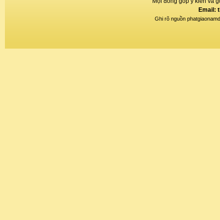
Mọi đóng góp ý kiến và gử
Email: 
Ghi rõ nguồn phatgiaonamdin