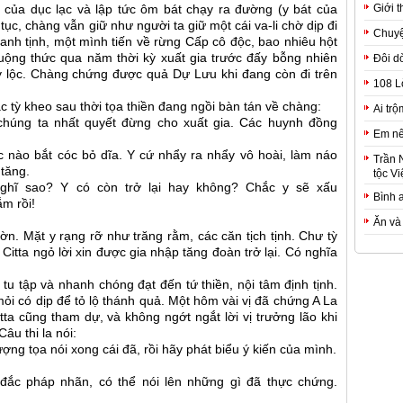
Giới t
 của dục lạc và lập tức ôm bát chạy ra đường (y bát của
tục, chàng vẫn giữ như người ta giữ một cái va-li chờ dịp đi
Chuyệ
nh tịnh, một mình tiến về rừng Cấp cô độc, bao nhiêu hột
ruộng thức qua năm thời kỳ xuất gia trước đấy bỗng nhiên
Đôi d
ẩy lộc. Chàng chứng được quả Dự Lưu khi đang còn đi trên
108 L
ác tỳ kheo sau thời tọa thiền đang ngồi bàn tán về chàng:
Ai trộ
, chúng ta nhất quyết đừng cho xuất gia. Các huynh đồng
Em nê
c nào bắt cóc bỏ dĩa. Y cứ nhẩy ra nhẩy vô hoài, làm náo
Trần 
tăng.
tộc Vi
ghĩ sao? Y có còn trở lại hay không? Chắc y sẽ xấu
Bình 
ắm rồi!
Ăn và
ờn. Mặt y rạng rỡ như trăng rằm, các căn tịch tịnh. Chư tỳ
 Citta ngỏ lời xin được gia nhập tăng đoàn trở lại. Có nghĩa
m tu tập và nhanh chóng đạt đến tứ thiền, nội tâm định tịnh.
 có dịp để tỏ lộ thánh quả. Một hôm vài vị đã chứng A La
a cũng tham dự, và không ngớt ngắt lời vị trưởng lão khi
âu thi la nói:
ợng tọa nói xong cái đã, rồi hãy phát biểu ý kiến của mình.
đắc pháp nhãn, có thể nói lên những gì đã thực chứng.