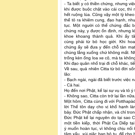
- Ta biết y có thiền chứng, nhưng vi
khi được buộc chặt vào cái cọc, thì
hết ruộng lúa. Cũng vậy một tỳ kheo
thể tỏ ra khiêm cung, đạo hạnh, như
tục. Một người có thể chứng đắc bốn
chứng này, y được ổn định, nhưng kh
khoe khoang thành quả. Khi ấy t
cùng phải từ bỏ học giới. Khi ho
chứng ấy sẽ đưa y đến chỗ tàn mạt. 
chúng lắng xuống chứ không mất. Như
trống kèn ống loa xe cộ, mà ta không
Khi đạo quân nhổ trại đi chỗ khác, ti
Về sau, quả nhiên Citta từ bỏ đời số
lão:
- Bạch ngài, ngài đã biết trước việc
- Cả hai.
Họ đến nơi Phật, kể lại sự vụ và tỏ ý 
- Không sao, Citta còn trở lại lần nữa,
Một hôm, Citta cùng đi với Potthap
lời Thế tôn dạy cho vị khổ hạnh làm
bảy. Đức Phật chấp nhận, và chỉ tro
Đức Phật kể lại nguyên do tại sao C
một tiền kiếp, thời Phật Ca Diếp t
ý muốn hoàn tục, vì không chịu nổi k
tâm xấu, xúi giặc bạn bỏ tu, để cho