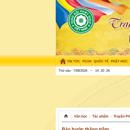
TIN TỨC
PGVN
QUỐC TẾ
PHẬT HỌC
Thứ sáu - 7/08/2026
–
14
:
20
:
27
Văn học
Tác phẩm
Truyện Ph
Bảy bước thăng trầm