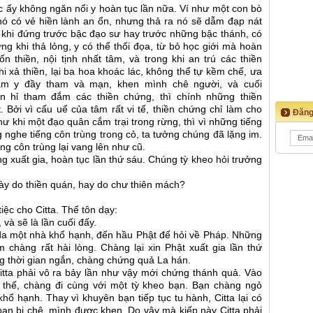
ệc ấy không ngăn nổi y hoàn tục lần nữa. Ví như một con bò
 nó có vẻ hiền lành an ổn, nhưng thả ra nó sẽ dẫm đạp nát
 khi đứng trước bậc đạo sư hay trước những bậc thánh, có
ng khi thả lỏng, y có thể thối đọa, từ bỏ học giới mà hoàn
 thiền, nội tịnh nhất tâm, và trong khi an trú các thiền
i xả thiền, lại ba hoa khoác lác, không thể tự kềm chế, ưa
âm y đầy tham và mạn, khen mình chê người, và cuối
an hỉ tham đắm các thiền chứng, thì chính những thiền
Bởi vì cấu uế của tâm rất vi tế, thiền chứng chỉ làm cho
Đăng
 khi một đạo quân cắm trại trong rừng, thì vì những tiếng
 nghe tiếng côn trùng trong cỏ, ta tưởng chúng đã lặng im.
ếng côn trùng lại vang lên như cũ.
ng xuất gia, hoàn tục lần thứ sáu. Chúng tỳ kheo hỏi trưởng
 này do thiền quán, hay do chư thiên mách?
tiệc cho Citta. Thế tôn dạy:
 và sẽ là lần cuối đấy.
àda một nhà khổ hạnh, đến hầu Phật để hỏi về Pháp. Những
 chàng rất hài lòng. Chàng lại xin Phật xuất gia lần thứ
ng thời gian ngắn, chàng chứng quả La hán.
itta phải vô ra bảy lần như vậy mới chứng thánh quả. Vào
ại thế, chàng đi cùng với một tỳ kheo bạn. Bạn chàng ngỏ
hổ hạnh. Thay vì khuyên bạn tiếp tục tu hành, Citta lại có
 bạn bị chê, mình được khen. Do vậy mà kiếp này Citta phải