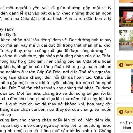
rai một người luyện voi, đi giữa đường gặp một vị tỳ
 đến đảnh lễ đặt vào bát của tỳ kheo những thức ăn ngon
", món mà Citta đặt biết ưa thích. Anh ta liền đến bên vị tỳ
ày sao?
ể lấy đi.
kheo, nhận trái "sầu riêng" đem về. Dọc đường anh ta suy
có mà ăn, vậy mà vĩ đại đức thì trông thật nhàn nhã, khỏi
đủ. Hay thay, nếu ta cũng xuất gia để được cúng dường."
 cà sa đi khất thực, gia nhập một tăng đoàn của đức Phật.
hông hay ho gì cho lắm, nên chẳng bao lâu Citta phải hoàn
Danh
ống khổ hạnh gò bó của Tăng đoàn. Nhưng sự thanh tịnh an
rang nghiêm ở vườn Cấp Cô Độc, nơi đức Thế tôn ngự tòa,
rong tâm khảm chàng, đến nỗi khi đã hoàn tục, Citta vẫn
t hôm gặp một con voi khó luyện, chàng trở nên chán nghề
ia lại. Đức Thế tôn chấp thuận cho chàng thế phát. Tu được
oàn tục. Một lần nữa, chàng trở về đời sống tại gia, rồi lại
hế cho đến khi chàng hoàn tục lần thứ năm. Lần này, khi trở
àm là cưới một chị vợ để thay đổi không khí, họa may đời
Chàng đâm chán cái bệnh ưa thay đổi của chàng, và muốn
Sự ki
ưới vợ.
cũng làm cho chàng chán ngấy lên tới cổ. Một đêm kia,
Về Th
 qua thấy chị vợ đang ngủ say, mép tiệt ra một đống nước
Nam
ướng như một con cá "bống mủ" sắp tới kỳ sinh nở. Chàng