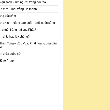
hiệu sách - Tìm người trong hơi thở
n xưa... mai trắng Hà thành
òng xúc cảm
ời tự tại – Nâng cao phẩm chất cuộc sống
m chuỗi tràng hạt của Phật?
n đi tu hay lấy chồng?
Nhân Tông – đức Vua, Phật hoàng của dân
ệt
an giữa cuộc đời
 Đạo Pháp