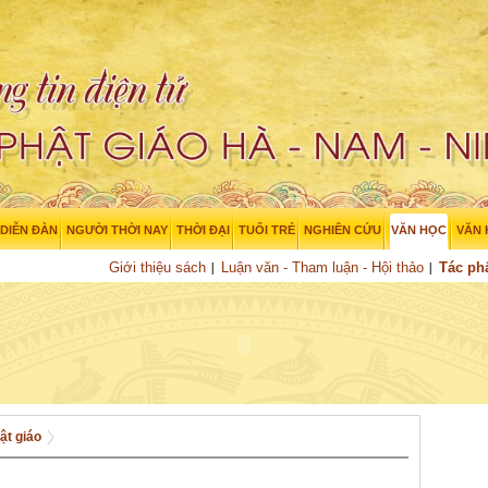
DIỄN ĐÀN
NGƯỜI THỜI NAY
THỜI ĐẠI
TUỔI TRẺ
NGHIÊN CỨU
VĂN HỌC
VĂN
Giới thiệu sách
Luận văn - Tham luận - Hội thảo
Tác p
ật giáo