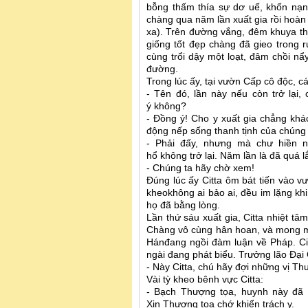
bỗng thấm thía sự dơ uế, khốn nạn
chàng qua năm lần xuất gia rồi hoàn 
xa). Trên đường vắng, đêm khuya tha
giống tốt đẹp chàng đã gieo trong 
cùng trổi dậy một loạt, đâm chồi n
đường.
Trong lúc ấy, tại vườn Cấp cô độc, c
- Tên đó, lần này nếu còn trở lại
ý không?
- Đồng ý! Cho y xuất gia chẳng khá
động nếp sống thanh tịnh của chúng 
- Phải đấy, nhưng mà chư hiền n
hổ không trở lại. Năm lần là đã quá l
- Chúng ta hãy chờ xem!
Đúng lúc ấy Citta ôm bát tiến vào vư
kheokhông ai bảo ai, đều im lặng khi
họ đã bằng lòng.
Lần thứ sáu xuất gia, Citta nhiệt tâ
Chàng vô cùng hân hoan, và mong mỏi
Hánđang ngồi đàm luận về Pháp. Citt
ngài đang phát biểu. Trưởng lão Đại C
- Này Citta, chú hãy đợi những vị Thư
Vài tỳ kheo bênh vực Citta:
- Bạch Thượng tọa, huynh này đã 
Xin Thượng tọa chớ khiển trách y.