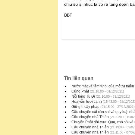
chịu sự sỉ nhục là vô ra tăng đoàn b
BBT
Tin liên quan
Nước mắt và tâm từ bi của một vị thiền
Cúng Phật
(21:16:00 - 31/12/2021)
Nỗi lòng Tu Đi
(21:10:00 - 29/12/2021)
Hoa vẫn tươi cành
(15:43:00 - 28/12/202
Giữ gìn cây pháp
(21:15:00 - 27/12/2021)
Câu chuyện cái cân sai và quy luật nh
Câu chuyện nhà Thiền
(21:31:00 - 15/07
Chuyện Phật đời xưa: Quạ, chó sói và
Câu chuyện nhà Thiền
(21:19:00 - 09/07
Câu chuyện nhà Thiền
(21:11:00 - 07/07