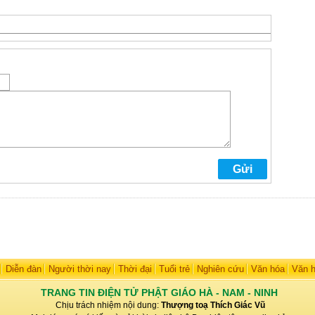
Diễn đàn
Người thời nay
Thời đại
Tuổi trẻ
Nghiên cứu
Văn hóa
Văn 
TRANG TIN ĐIỆN TỬ PHẬT GIÁO HÀ - NAM - NINH
Chịu trách nhiệm nội dung:
Thượng toạ Thích Giác Vũ