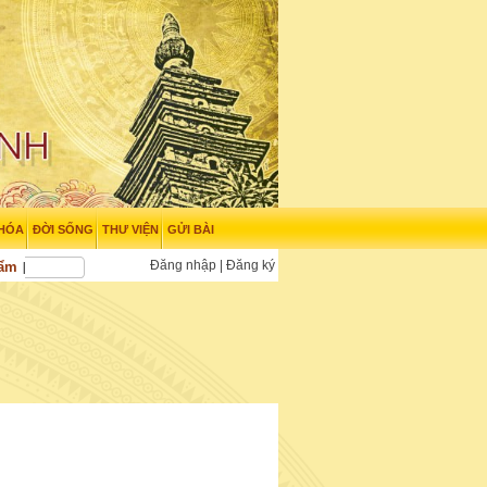
 HÓA
ĐỜI SỐNG
THƯ VIỆN
GỬI BÀI
Đăng nhập
|
Đăng ký
hẩm