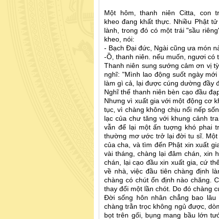
Một hôm, thanh niên Citta, con t
kheo đang khất thực. Nhiều Phật tử
lành, trong đó có một trái "sầu riêng
kheo, nói:
- Bạch Đại đức, Ngài cũng ưa món n
-Ồ, thanh niên. nếu muốn, ngươi có th
Thanh niên sung sướng cảm ơn vị tỳ 
nghĩ: "Mình lao động suốt ngày mới 
làm gì cả, lại được cúng dường đầy 
Nghĩ thế thanh niên bèn cạo đầu đạp
Nhưng vì xuất gia với một động cơ k
tục, vì chàng không chịu nổi nếp s
lạc của chư tăng với khung cảnh t
vẫn để lại một ấn tuợng khó phai t
thường mơ ước trở lại đời tu sĩ. Mộ
của cha, và tìm đến Phật xin xuất g
vài tháng, chàng lại đâm chán, xin h
chán, lại cạo đầu xin xuất gia, cứ t
về nhà, việc đầu tiên chàng định l
chàng có chút ổn định nào chăng. 
thay đổi một lần chót. Do đó chàng c
Đời sống hôn nhân chẳng bao lâu 
chàng trằn trọc không ngủ được, dòm
bọt trên gối, bụng mang bầu lớn t