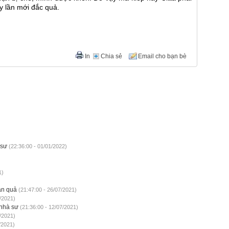
ảy lần mới đắc quả.
In
Chia sẻ
Email cho bạn bè
 sư
(22:36:00 - 01/01/2022)
1)
ân quả
(21:47:00 - 26/07/2021)
/2021)
 nhà sư
(21:36:00 - 12/07/2021)
/2021)
/2021)