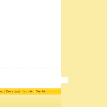
học
Đời sống
Thư viện
Gửi bài