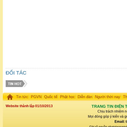
ĐỐI TÁC
Tin tức
PGVN
Quốc tế
Phật học
Diễn đàn
Người thời nay
Th
Website thành lập 01/10/2013
TRANG TIN ĐIỆN 
Chịu trách nhiệm n
Mọi đóng góp ý kiến và gử
Email: 
Ghi rõ nguồn phatgiaonamdin