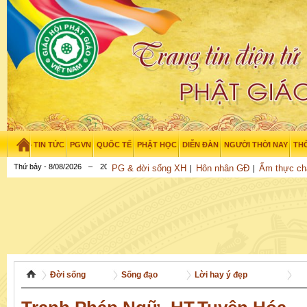
TIN TỨC
PGVN
QUỐC TẾ
PHẬT HỌC
DIỄN ĐÀN
NGƯỜI THỜI NAY
THỜ
Thứ bảy - 8/08/2026
–
20
:
54
:
00
PG & đời sống XH
Hôn nhân GĐ
Ẩm thực ch
Đời sống
Sống đạo
Lời hay ý đẹp