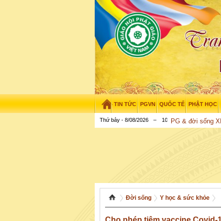
TIN TỨC
PGVN
QUỐC TẾ
PHẬT HỌC
Thứ bảy - 8/08/2026
–
10
:
37
:
35
PG & đời sống 
Đời sống
Y học & sức khỏe
Cho phép tiêm vaccine Covid-1