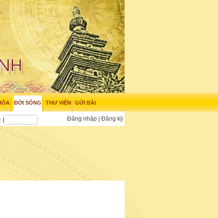
HÓA
ĐỜI SỐNG
THƯ VIỆN
GỬI BÀI
Đăng nhập
|
Đăng ký
e