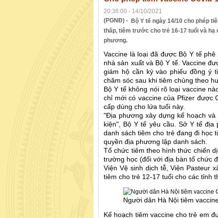
20:36:00 - 14/10/2021
(PGNĐ) -
Bộ Y tế ngày 14/10 cho phép tiê
thấp, tiêm trước cho trẻ 16-17 tuổi và hạ 
phương.
Vaccine là loại đã được Bộ Y tế phê
nhà sản xuất và Bộ Y tế. Vaccine đư
giám hộ cần ký vào phiếu đồng ý t
chăm sóc sau khi tiêm chủng theo h
Bộ Y tế không nói rõ loại vaccine nà
chỉ mới có vaccine của Pfizer đượ
cấp dùng cho lứa tuổi này.
"Địa phương xây dựng kế hoạch và t
kiện", Bộ Y tế yêu cầu. Sở Y tế địa
danh sách tiêm cho trẻ đang đi học t
quyền địa phương lập danh sách.
Tổ chức tiêm theo hình thức chiến dị
trường học (đối với địa bàn tổ chức đ
Viện Vệ sinh dịch tễ, Viện Pasteur 
tiêm cho trẻ 12-17 tuổi cho các tỉnh 
Người dân Hà Nội tiêm vaccin
Kế hoạch tiêm vaccine cho trẻ em đư