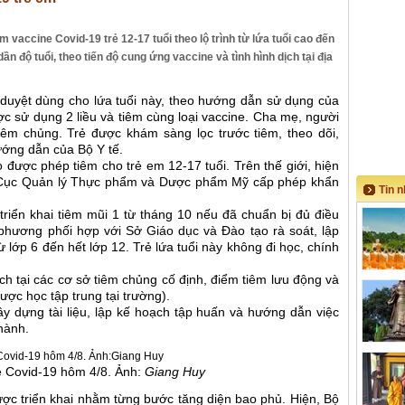
m vaccine Covid-19 trẻ 12-17 tuổi theo lộ trình từ lứa tuổi cao đến
dần độ tuổi, theo tiến độ cung ứng vaccine và tình hình dịch tại địa
 duyệt dùng cho lứa tuổi này, theo hướng dẫn sử dụng của
ợc sử dụng 2 liều và tiêm cùng loại vaccine. Cha mẹ, người
iêm chủng. Trẻ được khám sàng lọc trước tiêm, theo dõi,
ướng dẫn của Bộ Y tế.
o được phép tiêm cho trẻ em 12-17 tuổi. Trên thế giới, hiện
c Cục Quản lý Thực phẩm và Dược phẩm Mỹ cấp phép khẩn
Tin 
riển khai tiêm mũi 1 từ tháng 10 nếu đã chuẩn bị đủ điều
 phương phối hợp với Sở Giáo dục và Đào tạo rà soát, lập
ừ lớp 6 đến hết lớp 12. Trẻ lứa tuổi này không đi học, chính
ch tại các cơ sở tiêm chủng cố định, điểm tiêm lưu động và
ược học tập trung tại trường).
xây dựng tài liệu, lập kế hoạch tập huấn và hướng dẫn việc
thành.
e Covid-19 hôm 4/8. Ảnh:
Giang Huy
ợc triển khai nhằm từng bước tăng diện bao phủ. Hiện, Bộ