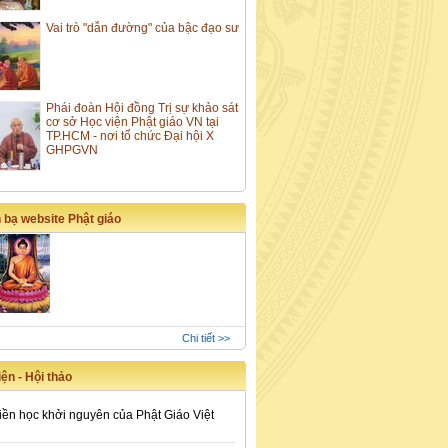
Vai trò "dẫn đường" của bậc đạo sư
Phái đoàn Hội đồng Trị sự khảo sát
cơ sở Học viện Phật giáo VN tại
TP.HCM - nơi tổ chức Đại hội X
GHPGVN
 bạ website Phật giáo
Chi tiết >>
ện - Hội thảo
iền học khởi nguyên của Phật Giáo Việt