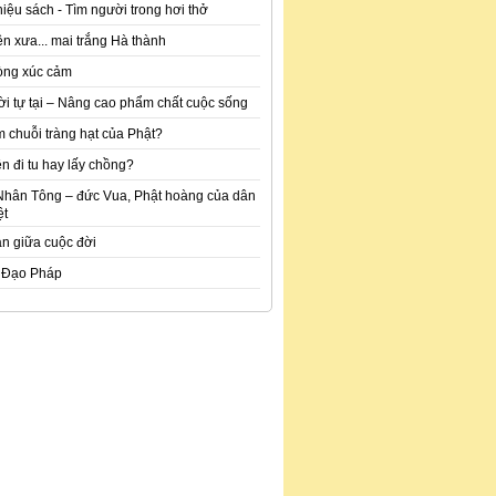
hiệu sách - Tìm người trong hơi thở
n xưa... mai trắng Hà thành
òng xúc cảm
ời tự tại – Nâng cao phẩm chất cuộc sống
m chuỗi tràng hạt của Phật?
n đi tu hay lấy chồng?
Nhân Tông – đức Vua, Phật hoàng của dân
ệt
an giữa cuộc đời
 Đạo Pháp