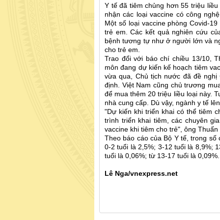
Y tế đã tiêm chủng hơn 55 triệu liều
nhận các loại vaccine có công nghệ
Một số loại vaccine phòng Covid-19
trẻ em. Các kết quả nghiên cứu củ
bệnh tương tự như ở người lớn và ngư
cho trẻ em.
Trao đổi với báo chí chiều 13/10,
môn đang dự kiến kế hoạch tiêm vac
vừa qua, Chủ tịch nước đã đề nghị
định. Việt Nam cũng chủ trương mua 
để mua thêm 20 triệu liều loại này. 
nhà cung cấp. Dù vậy, ngành y tế lê
"Dự kiến khi triển khai có thể tiêm 
trình triển khai tiêm, các chuyên g
vaccine khi tiêm cho trẻ", ông Thuấn 
Theo báo cáo của Bộ Y tế, trong số 
0-2 tuổi là 2,5%; 3-12 tuổi là 8,9%;
tuổi là 0,06%; từ 13-17 tuổi là 0,09%.
Lê Nga/vnexpress.net