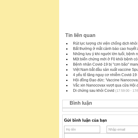
Tin liên quan
Rút lực lượng chi viện chống dịch kh
Bất thường ở mắt cảnh báo cao huyết 
Những lưu ý khi người lớn tuổi, bệnh 
Một biến chứng mới ở F0 khỏi bệnh có
Bệnh nhân Covid-19 bị "cơn bão" man
Việt Nam bắt đầu sản xuất vaccine Spu
4 yếu tố tăng nguy cơ nhiễm Covid-19 
Hội đồng Đạo đức: 'Vaccine Nanocovax 
Vắc xin Nanocovax vượt qua cửa Hội 
Di chứng sau khỏi Covid
(17:59:00 - 17/
Bình luận
Gửi bình luận của bạn