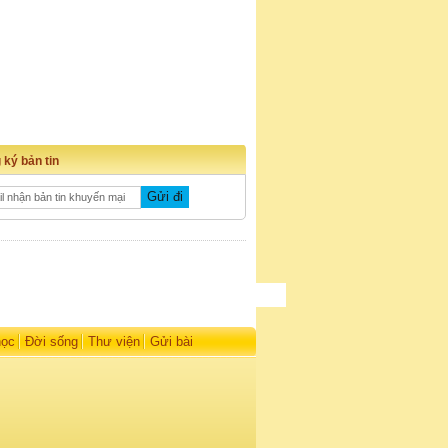
 ký bản tin
học
Đời sống
Thư viện
Gửi bài