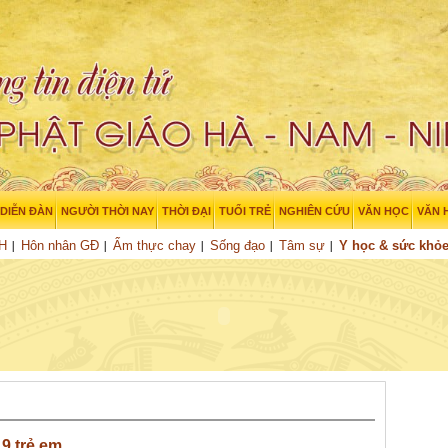
DIỄN ĐÀN
NGƯỜI THỜI NAY
THỜI ĐẠI
TUỔI TRẺ
NGHIÊN CỨU
VĂN HỌC
VĂN 
XH
Hôn nhân GĐ
Ẩm thực chay
Sống đạo
Tâm sự
Y học & sức khỏ
9 trẻ em