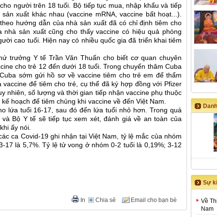
 cho người trên 18 tuổi. Bộ tiếp tục mua, nhập khẩu và tiếp
 sản xuất khác nhau (vaccine mRNA, vaccine bất hoạt...).
 theo hướng dẫn của nhà sản xuất đã có chỉ định tiêm cho
a nhà sản xuất cũng cho thấy vaccine có hiệu quả phòng
ời cao tuổi. Hiện nay có nhiều quốc gia đã triển khai tiêm
 Thứ trưởng Y tế Trần Văn Thuấn cho biết cơ quan chuyên
cine cho trẻ 12 đến dưới 18 tuổi. Trong chuyến thăm Cuba
 Cuba sớm gửi hồ sơ về vaccine tiêm cho trẻ em để thẩm
vaccine để tiêm cho trẻ, cụ thể đã ký hợp đồng với Pfizer
Tuy nhiên, số lượng và thời gian tiếp nhận vaccine phụ thuộc
n kế hoạch để tiêm chủng khi vaccine về đến Việt Nam.
Danh
cho lứa tuổi 16-17, sau đó đến lứa tuổi nhỏ hơn. Trong quá
ia và Bộ Y tế sẽ tiếp tục xem xét, đánh giá về an toàn của
khi ấy nói.
các ca Covid-19 ghi nhận tại Việt Nam, tỷ lệ mắc của nhóm
 13-17 là 5,7%. Tỷ lệ tử vong ở nhóm 0-2 tuổi là 0,19%; 3-12
Sự ki
In
Chia sẻ
Email cho bạn bè
Về Th
Nam