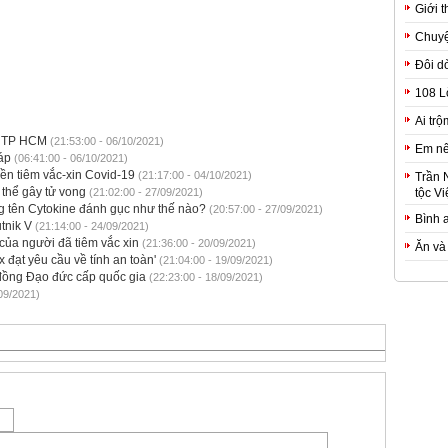
Giới t
Chuyệ
Đôi d
108 L
Ai trộ
ỏi TP HCM
(21:53:00 - 06/10/2021)
Em nê
áp
(06:41:00 - 06/10/2021)
nền tiêm vắc-xin Covid-19
(21:17:00 - 04/10/2021)
Trần 
 thể gây tử vong
(21:02:00 - 27/09/2021)
tộc Vi
g tên Cytokine đánh gục như thế nào?
(20:57:00 - 27/09/2021)
Bình 
tnik V
(21:14:00 - 24/09/2021)
của người đã tiêm vắc xin
(21:36:00 - 20/09/2021)
Ăn và
đạt yêu cầu về tính an toàn'
(21:04:00 - 19/09/2021)
đồng Đạo đức cấp quốc gia
(22:23:00 - 18/09/2021)
09/2021)