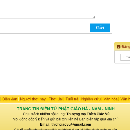
Đăng
Diễn đàn
Người thời nay
Thời đại
Tuổi trẻ
Nghiên cứu
Văn hóa
Văn 
TRANG TIN ĐIỆN TỬ PHẬT GIÁO HÀ - NAM - NINH
Chịu trách nhiệm nội dung:
Thượng toạ Thích Giác Vũ
Mọi đóng góp ý kiến và gửi bài xin liên hệ Ban biên tập qua địa chỉ:
Email: thichgiacvu@gmail.com
Ghi rõ nguồn phatgiaonamdinh.vn khi sử dụng lại thông tin từ website này