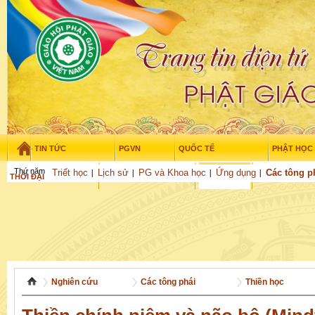
TIN TỨC
PGVN
QUỐC TẾ
PHẬT HỌC
Thứ năm - 6/08/2026
–
07
:
28
:
11
Triết học
Lịch sử
PG và Khoa học
Ứng dụng
Các tông p
THỜI ĐẠI
TUỔI TRẺ
NGHIÊN CỨU
VĂN HỌC
GỬI BÀI
Nghiên cứu
Các tông phái
Thiền học