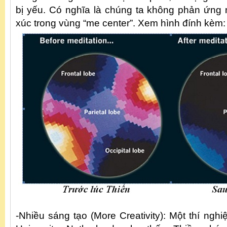
bị yếu. Có nghĩa là chúng ta không phản ứng
xúc trong vùng “me center”. Xem hình đính kèm:
-Nhiều sáng tạo (More Creativity): Một thí ngh