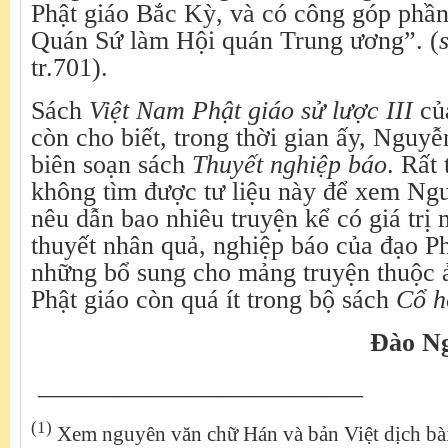
Phật giáo Bắc Kỳ, và có công góp phầ
Quán Sứ làm Hội quán Trung ương”. (
tr.701).
Sách
Việt Nam Phật giáo sử lược III
củ
còn cho biết, trong thời gian ấy, Ngu
biên soạn sách
Thuyết nghiệp báo
. Rất 
không tìm được tư liệu này để xem N
nêu dẫn bao nhiêu truyện kể có giá trị
thuyết nhân quả, nghiệp báo của đạo Ph
những bổ sung cho mảng truyện thuộc 
Phật giáo còn quá ít trong bộ sách
Cổ h
Đào N
_________________________
(1)
Xem nguyên văn chữ Hán và bản Việt dịch bà