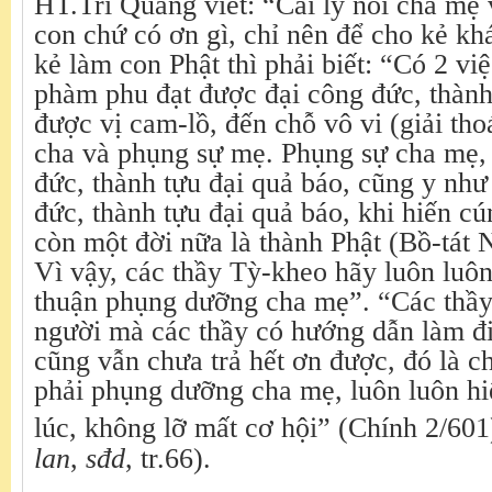
HT.Trí Quang viết: “Cái lý nói cha mẹ 
con chứ có ơn gì, chỉ nên để cho kẻ k
kẻ làm con Phật thì phải biết: “Có 2 vi
phàm phu đạt được đại công đức, thành
được vị cam-lồ, đến chỗ vô vi (giải tho
cha và phụng sự mẹ. Phụng sự cha mẹ, 
đức, thành tựu đại quả báo, cũng y như
đức, thành tựu đại quả báo, khi hiến cú
còn một đời nữa là thành Phật (Bồ-tát
Vì vậy, các thầy Tỳ-kheo hãy luôn luô
thuận phụng dưỡng cha mẹ”. “Các thầy
người mà các thầy có hướng dẫn làm đi
cũng vẫn chưa trả hết ơn được, đó là c
phải phụng dưỡng cha mẹ, luôn luôn hi
lúc, không lỡ mất cơ hội” (Chính 2/60
lan
,
sđd
, tr.66).