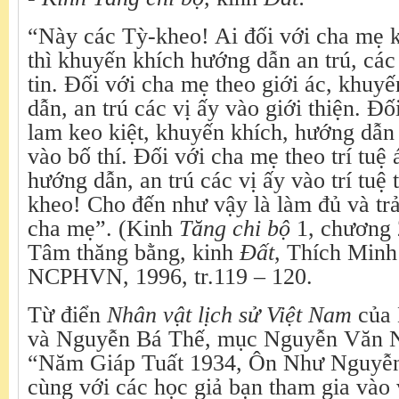
“Này các Tỳ-kheo! Ai đối với cha mẹ k
thì khuyến khích hướng dẫn an trú, các
tin. Đối với cha mẹ theo giới ác, khuy
dẫn, an trú các vị ấy vào giới thiện. Đ
lam keo kiệt, khuyến khích, hướng dẫn 
vào bố thí. Đối với cha mẹ theo trí tuệ
hướng dẫn, an trú các vị ấy vào trí tuệ
kheo! Cho đến như vậy là làm đủ và trả
cha mẹ”. (Kinh
Tăng chi bộ
1, chương
Tâm thăng bằng, kinh
Đất
, Thích Minh
NCPHVN, 1996, tr.119 – 120.
Từ điển
Nhân vật lịch sử Việt Nam
của 
và Nguyễn Bá Thế, mục Nguyễn Văn Ng
“Năm Giáp Tuất 1934, Ôn Như Nguyễ
cùng với các học giả bạn tham gia vào 