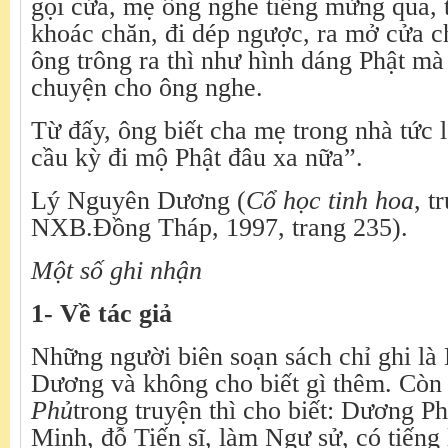
gọi cửa, mẹ ông nghe tiếng mừng qua, t
khoác chăn, đi dép ngược, ra mở cửa c
ông trông ra thì như hình dáng Phật m
chuyện cho ông nghe.
Từ đấy, ông biết cha mẹ trong nhà tức 
cầu kỳ đi mộ Phật đâu xa nữa”.
Lý Nguyên Dương (
Cổ học tinh hoa
, t
NXB.Đồng Tháp, 1997, trang 235).
Một số ghi nhận
1-
Về tác giả
Những người biên soạn sách chỉ ghi l
Dương và không cho biết gì thêm. Còn
Phủ
trong truyện thì cho biết: Dương P
Minh, đỗ Tiến sĩ, làm Ngự sử, có tiếng