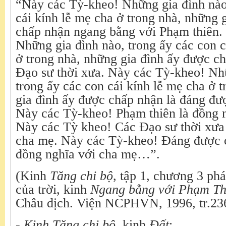
“Này các Tỳ-kheo! Những gia đình nào
cái kính lễ mẹ cha ở trong nhà, những 
chấp nhận ngang bằng với Phạm thiên.
Những gia đình nào, trong ấy các con c
ở trong nhà, những gia đình ấy được c
Đạo sư thời xưa. Này các Tỳ-kheo! Nh
trong ấy các con cái kính lễ mẹ cha ở 
gia đình ấy được chấp nhận là đáng đ
Này các Tỳ-kheo! Phạm thiên là đồng 
Này các Tỳ kheo! Các Đạo sư thời xưa 
cha mẹ. Này các Tỳ-kheo! Đáng được 
đồng nghĩa với cha mẹ…”.
(Kinh
Tăng chi bộ
, tập 1, chương 3 ph
của trời, kinh
Ngang bằng với Phạm Th
Châu dịch. Viện NCPHVN, 1996, tr.23
- Kinh Tăng chi bộ,
kinh
Đất
: