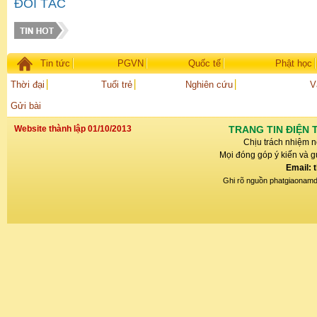
ĐỐI TÁC
Tin tức
PGVN
Quốc tế
Phật học
Thời đại
Tuổi trẻ
Nghiên cứu
V
Gửi bài
Website thành lập 01/10/2013
TRANG TIN ĐIỆN 
Chịu trách nhiệm n
Mọi đóng góp ý kiến và gử
Email: 
Ghi rõ nguồn phatgiaonamdin