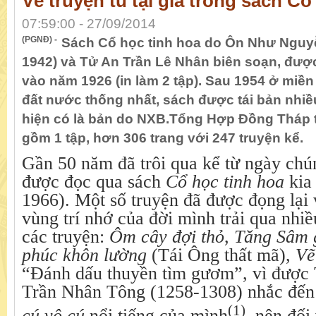
Về truyện tu tại gia trong sách Cổ
07:59:00 - 27/09/2014
(PGNĐ) -
Sách Cổ học tinh hoa do Ôn Như Nguy
1942) và Tử An Trần Lê Nhân biên soạn, được
vào năm 1926 (in làm 2 tập). Sau 1954 ở miền
đất nước thống nhất, sách được tái bản nhiều
hiện có là bản do NXB.Tổng Hợp Đồng Tháp 
gồm 1 tập, hơn 306 trang với 247 truyện kể.
Gần 50 năm đã trôi qua kể từ ngày chún
được đọc qua sách
Cổ học tinh hoa
kia
1966). Một số truyện đã được đọng lại 
vùng trí nhớ của đời mình trải qua nhiề
các truyện:
Ôm cây đợi thỏ
,
Tăng Sâm g
phúc khôn lường
(Tái Ông thất mã),
Vẽ
“Đánh dấu thuyền tìm gươm”, vì được
Trần Nhân Tông (1258-1308) nhắc đến
(1)