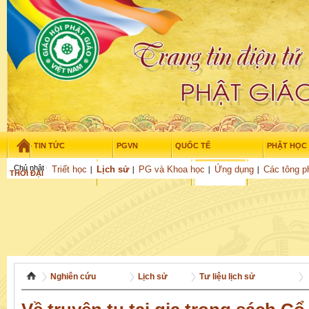
TIN TỨC
PGVN
QUỐC TẾ
PHẬT HỌC
Chủ nhật - 9/08/2026
–
15
:
48
:
09
Triết học
Lịch sử
PG và Khoa học
Ứng dụng
Các tông p
THỜI ĐẠI
TUỔI TRẺ
NGHIÊN CỨU
VĂN HỌC
GỬI BÀI
Nghiên cứu
Lịch sử
Tư liệu lịch sử