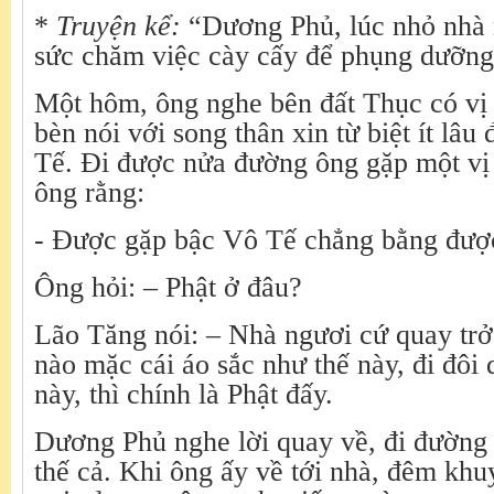
*
Truyện kể:
“Dương Phủ, lúc nhỏ nhà 
sức chăm việc cày cấy để phụng dưỡng
Một hôm, ông nghe bên đất Thục có vị 
bèn nói với song thân xin từ biệt ít lâ
Tế. Đi được nửa đường ông gặp một vị
ông rằng:
- Được gặp bậc Vô Tế chẳng bằng được
Ông hỏi: – Phật ở đâu?
Lão Tăng nói: – Nhà ngươi cứ quay trở
nào mặc cái áo sắc như thế này, đi đôi 
này, thì chính là Phật đấy.
Dương Phủ nghe lời quay về, đi đường
thế cả. Khi ông ấy về tới nhà, đêm khuy