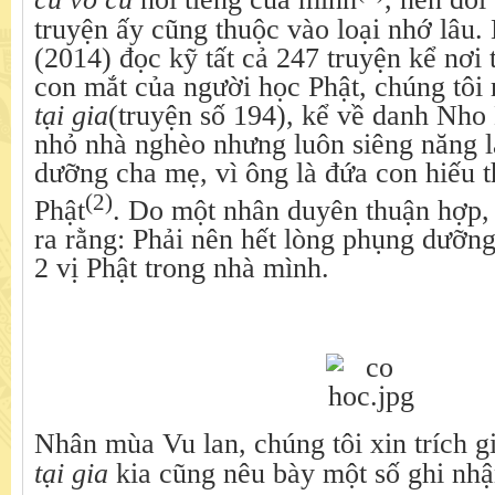
cú vô cú
nổi tiếng của mình
, nên đối
truyện ấy cũng thuộc vào loại nhớ lâu. 
(2014) đọc kỹ tất cả 247 truyện kể nơi 
con mắt của người học Phật, chúng tôi 
tại gia
(truyện số 194), kể về danh Nho
nhỏ nhà nghèo nhưng luôn siêng năng 
dưỡng cha mẹ, vì ông là đứa con hiếu t
(2)
Phật
. Do một nhân duyên thuận hợp,
ra rằng: Phải nên hết lòng phụng dưỡng
2 vị Phật trong nhà mình.
Nhân mùa Vu lan, chúng tôi xin trích g
tại gia
kia cũng nêu bày một số ghi nhậ