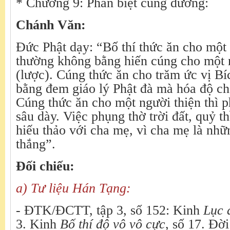
* Chương 9: Phân biệt cúng dường:
Chánh Văn:
Đức Phật dạy: “Bố thí thức ăn cho một
thường không bằng hiến cúng cho một
(lược). Cúng thức ăn cho trăm ức vị B
bằng đem giáo lý Phật đà mà hóa độ c
Cúng thức ăn cho một người thiện thì p
sâu dày. Việc phụng thờ trời đất, quỷ 
hiếu thảo với cha mẹ, vì cha mẹ là nhữn
thắng”.
Đối chiếu:
a) Tư liệu Hán Tạng:
- ĐTK/ĐCTT, tập 3, số 152: Kinh
Lục 
3. Kinh
Bố thí độ vô vô cực
, số 17. Đờ