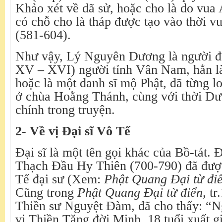
Khảo xét về dã sử, hoặc cho là do vua
có chỗ cho là tháp được tạo vào thời 
(581-604).
Như vậy, Lý Nguyên Dương là người đ
XV – XVI) người tỉnh Vân Nam, hẳn là 
hoặc là một danh sĩ mộ Phật, đã từng lo
ở chùa Hoằng Thánh, cùng với thời Dư
chính trong truyện.
2-
Về vị Đại sĩ Vô Tế
Đại sĩ là một tên gọi khác của Bồ-tát.
Thạch Đầu Hy Thiên (700-790) đã đượ
Tế đại sư (Xem:
Phật Quang Đại từ đi
Cũng trong
Phật Quang Đại từ điển,
tr
Thiền sư Nguyệt Đàm, đã cho thấy: “
vị Thiền Tăng đời Minh, 18 tuổi xuất g