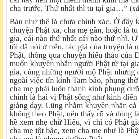
cha trước. Thứ nhất thì tu tại gia…” (
s
Bàn như thế là chưa chính xác. Ở đây 
chuyện Phật xa, cha mẹ gần, hoặc là tu t
gia, cái nào thứ nhất cái nào thứ nhì. 
tôi đã nói ở trên, tác giả của truyện là
Phật, thông qua chuyện hiếu thảo của 
muốn khuyên nhắn người Phật tử tại gi
gia, cùng những người mộ Phật nhưng c
ngoài việc tín kinh Tam bảo, phụng thờ 
cha mẹ phải luôn thành kính phụng dưỡ
chính là hai vị Phật sống như kinh điển
giảng dạy. Cũng nhằm khuyên nhắn cả
không theo Phật, nên thấy rõ và đúng l
hề xem nhẹ chữ Hiếu, vì chỉ có Phật gi
cha mẹ tột bậc, xem cha mẹ như là Ph
cha mẹ là phụng dưỡng Phật.