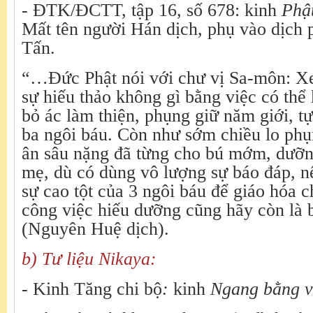
- ĐTK/ĐCTT, tập 16, số 678: kinh
Phật
Mất tên người Hán dịch, phụ vào dịch
Tấn.
“…Đức Phật nói với chư vị Sa-môn: Xe
sự hiếu thảo không gì bằng việc có thể
bỏ ác làm thiện, phụng giữ năm giới, t
ba ngôi báu. Còn như sớm chiều lo phụ
ân sâu nặng đã từng cho bú mớm, dưỡn
mẹ, dù có dùng vô lượng sự báo đáp, 
sự cao tột của 3 ngôi báu để giáo hóa c
công việc hiếu dưỡng cũng hãy còn là b
(Nguyên Huệ dịch).
b) Tư liệu Nikaya:
- Kinh Tăng chi bộ
:
kinh
Ngang bằng v