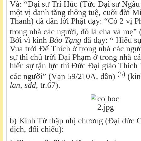
Và: “Đại sư Trí Húc (Tức Đại sư Ngẫu 
một vị danh tăng thông tuệ, cuối đời M
Thanh) đã dẫn lời Phật dạy: “Có 2 vị P
trong nhà các người, đó là cha và mẹ”
Bởi vì kinh
Bảo Tạng
đã dạy: “ Hiếu sự
Vua trời Đế Thích ở trong nhà các ngư
sự thì chủ trời Đại Phạm ở trong nhà c
hiếu sự tận lực thì Đức Đại giáo Thích
(5)
các người” (Vạn 59/210A, dẫn)
(ki
lan
,
sđd,
tr.67).
b) Kinh Tứ thập nhị chương (Đại đức 
dịch, đối chiếu):