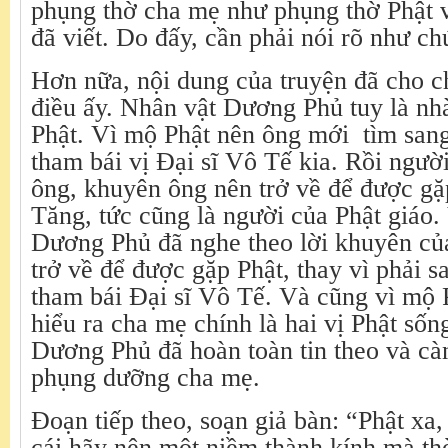
phụng thờ cha mẹ như phụng thờ Phật 
đã viết. Do đấy, cần phải nói rõ như ch
Hơn nữa, nội dung của truyện đã cho c
điều ấy. Nhân vật Dương Phủ tuy là n
Phật. Vì mộ Phật nên ông mới tìm san
tham bái vị Đại sĩ Vô Tế kia. Rồi ngườ
ông, khuyên ông nên trở về để được gặ
Tăng, tức cũng là người của Phật giáo.
Dương Phủ đã nghe theo lời khuyên củ
trở về để được gặp Phật, thay vì phải s
tham bái Đại sĩ Vô Tế. Và cũng vì mộ 
hiểu ra cha mẹ chính là hai vị Phật sốn
Dương Phủ đã hoàn toàn tin theo và cà
phụng dưỡng cha mẹ.
Đoạn tiếp theo, soạn giả bàn: “Phật xa
cái hãy nên một niềm thành kính mà t