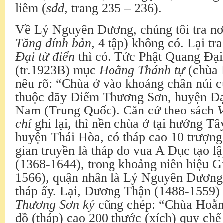
liêm (
sđd
, trang 235 – 236).
Về Lý Nguyên Dương, chúng tôi tra n
Tăng đính bản,
4 tập) không có. Lại tr
Đại từ điển
thì có. Tức Phật Quang Đại
(tr.1923B) mục
Hoằng Thánh tự
(chùa 
nêu rõ: “Chùa ở vào khoảng chân núi c
thuộc dãy Điểm Thương Sơn, huyện Đạ
Nam (Trung Quốc). Căn cứ theo sách
chí
ghi lại, thì nền chùa ở tại hướng T
huyện Thái Hòa, có tháp cao 10 trượng
gian truyền là tháp do vua A Dục tạo l
(1368-1644), trong khoảng niên hiệu G
1566), quận nhân là Lý Nguyên Dương 
tháp ấy. Lại, Dương Thận (1488-1559)
Thương Sơn ký
cũng chép: “Chùa Hoằn
đồ (tháp) cao 200 thước (xích) quy chế