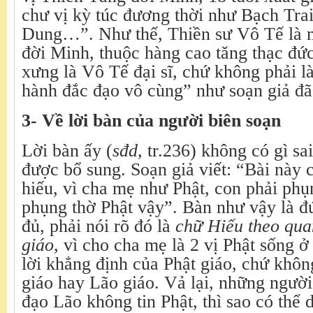
chư vị kỳ túc đương thời như Bạch Tra
Dung…”. Như thế, Thiền sư Vô Tế là mộ
đời Minh, thuộc hàng cao tăng thạc đứ
xưng là Vô Tế đại sĩ, chứ không phải l
hành đắc đạo vô cùng” như soạn giả đã 
3-
Về lời bàn của người biên soạn
Lời bàn ấy (
sđd,
tr.236) không có gì sai
được bổ sung. Soạn giả viết: “Bài này c
hiếu, vì cha mẹ như Phật, con phải ph
phụng thờ Phật vậy”. Bàn như vậy là 
đủ, phải nói rõ đó là
chữ Hiếu theo qua
giáo
, vì cho cha mẹ là 2 vị Phật sống ở
lời khẳng định của Phật giáo, chứ khô
giáo hay Lão giáo. Vả lại, những ngườ
đạo Lão không tin Phật, thì sao có thể 